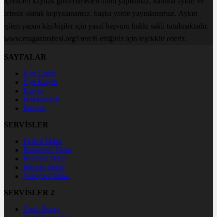
içerikleri kaynak gösterilmeden alıntı yapılamaz, kanuna aykırı ve
izinsiz olarak kopyalanamaz, başka yerde yayınlanamaz. Aykırı
işlem yapan kişi/kişiler için yasal başvuru hakkı saklı tutulmaktadır.
www.magazinsitesi.org'i tercih ettiğiniz için teşekkür ederiz.
SAYFALAR
Üye Girişi
Üye Kaydı
Künye
Hakkımızda
İletişim
SERVİSLER
Futbol İddaa
Basketbol İddaa
Hentbol İddaa
Bilardo İddaa
Voleybol İddaa
SERVİSLER 2
Canlı Borsa