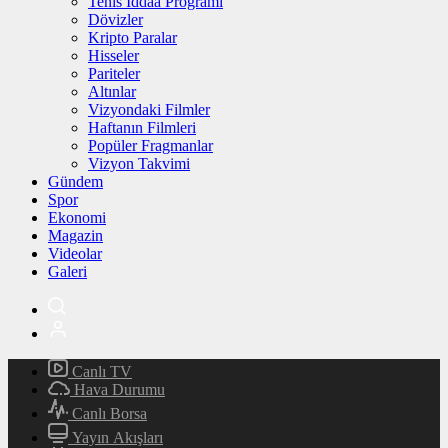
Tenis İddaa Programı
Dövizler
Kripto Paralar
Hisseler
Pariteler
Altınlar
Vizyondaki Filmler
Haftanın Filmleri
Popüler Fragmanlar
Vizyon Takvimi
Gündem
Spor
Ekonomi
Magazin
Videolar
Galeri
Canlı TV
Hava Durumu
Canlı Borsa
Yayın Akışları