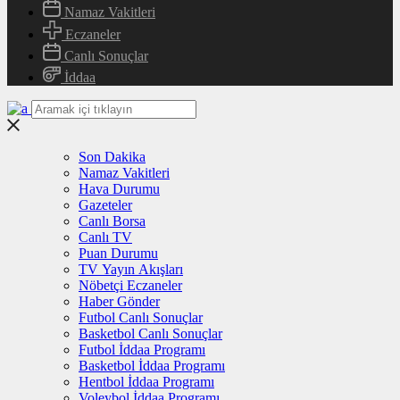
Namaz Vakitleri
Eczaneler
Canlı Sonuçlar
İddaa
Son Dakika
Namaz Vakitleri
Hava Durumu
Gazeteler
Canlı Borsa
Canlı TV
Puan Durumu
TV Yayın Akışları
Nöbetçi Eczaneler
Haber Gönder
Futbol Canlı Sonuçlar
Basketbol Canlı Sonuçlar
Futbol İddaa Programı
Basketbol İddaa Programı
Hentbol İddaa Programı
Voleybol İddaa Programı