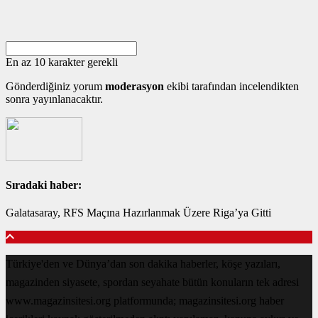
En az 10 karakter gerekli
Gönderdiğiniz yorum
moderasyon
ekibi tarafından incelendikten
sonra yayınlanacaktır.
Sıradaki haber:
Galatasaray, RFS Maçına Hazırlanmak Üzere Riga’ya Gitti
Türkiye'den ve Dünya’dan son dakika haberler, köşe yazıları,
magazinden siyasete, spordan seyahate bütün konuların tek adresi
www.magazinsitesi.org platformunda; magazinsitesi.org haber