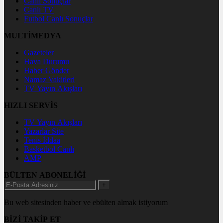
Canlı Sonuçlar
Canlı TV
Futbol Canlı Sonuçlar
MULTİMEDYA
Gazeteler
Hava Durumu
Haber Gönder
Namaz Vakitleri
TV Yayın Akışları
HIZLI SERVİS
TV Yayın Akışları
Yazarlar Site
Tenis İddaa
Basketbol Canlı
AMP
BÜLTEN ABONELİĞİ
+
Bu web sitesinden haber ve ebülten almak istiyorum
BİZİ TAKİP ET