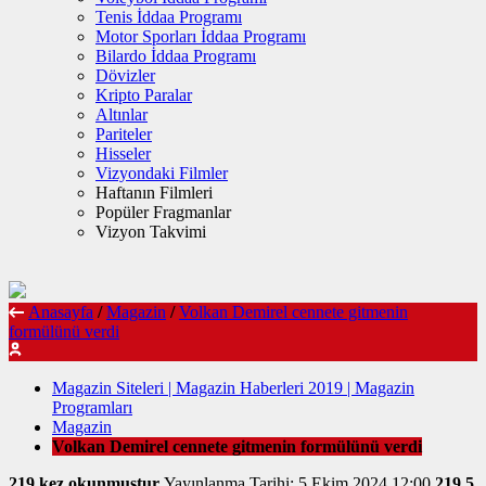
Tenis İddaa Programı
Motor Sporları İddaa Programı
Bilardo İddaa Programı
Dövizler
Kripto Paralar
Altınlar
Pariteler
Hisseler
Vizyondaki Filmler
Haftanın Filmleri
Popüler Fragmanlar
Vizyon Takvimi
Anasayfa
/
Magazin
/
Volkan Demirel cennete gitmenin
formülünü verdi
Magazin Siteleri | Magazin Haberleri 2019 | Magazin
Programları
Magazin
Volkan Demirel cennete gitmenin formülünü verdi
219 kez okunmuştur
Yayınlanma Tarihi: 5 Ekim 2024 12:00
219
5