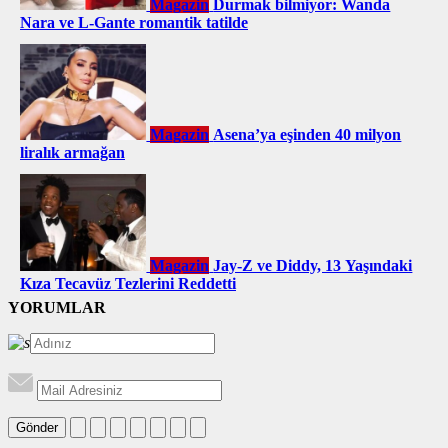
Magazin
Durmak bilmiyor: Wanda
Nara ve L-Gante romantik tatilde
Magazin
Asena’ya eşinden 40 milyon
liralık armağan
Magazin
Jay-Z ve Diddy, 13 Yaşındaki
Kıza Tecavüz Tezlerini Reddetti
YORUMLAR
Gönder