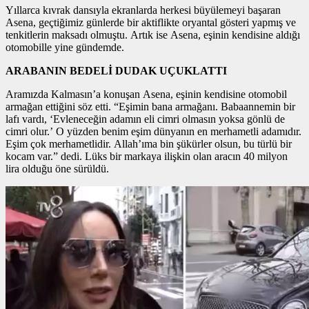
Yıllarca kıvrak dansıyla ekranlarda herkesi büyülemeyi başaran
Asena, geçtiğimiz günlerde bir aktiflikte oryantal gösteri yapmış ve
tenkitlerin maksadı olmuştu. Artık ise Asena, eşinin kendisine aldığı
otomobille yine gündemde.
ARABANIN BEDELİ DUDAK UÇUKLATTI
Aramızda Kalmasın’a konuşan Asena, eşinin kendisine otomobil
armağan ettiğini söz etti. “Eşimin bana armağanı. Babaannemin bir
lafı vardı, ‘Evleneceğin adamın eli cimri olmasın yoksa gönlü de
cimri olur.’ O yüzden benim eşim dünyanın en merhametli adamıdır.
Eşim çok merhametlidir. Allah’ıma bin şükürler olsun, bu türlü bir
kocam var.” dedi. Lüks bir markaya ilişkin olan aracın 40 milyon
lira olduğu öne sürüldü.