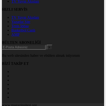
TV Yayın Akışları
HIZLI SERVİS
TV Yayın Akışları
Yazarlar Site
Tenis İddaa
Basketbol Canlı
AMP
BÜLTEN ABONELİĞİ
+
Bu web sitesinden haber ve ebülten almak istiyorum
BİZİ TAKİP ET
www.magazinsitesi.org