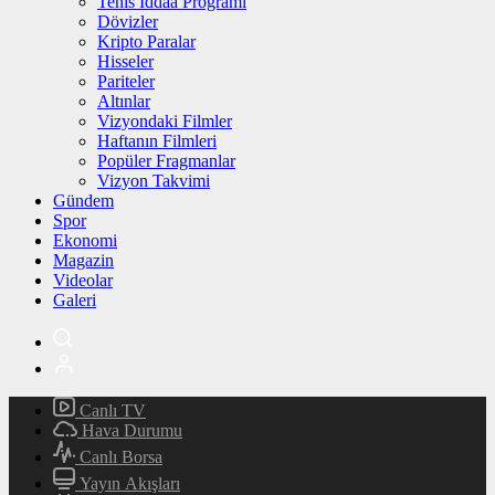
Tenis İddaa Programı
Dövizler
Kripto Paralar
Hisseler
Pariteler
Altınlar
Vizyondaki Filmler
Haftanın Filmleri
Popüler Fragmanlar
Vizyon Takvimi
Gündem
Spor
Ekonomi
Magazin
Videolar
Galeri
Canlı TV
Hava Durumu
Canlı Borsa
Yayın Akışları