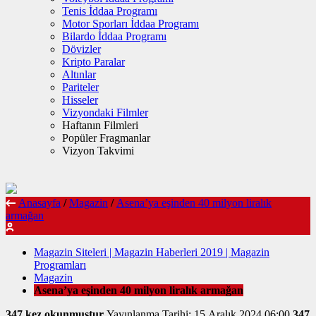
Tenis İddaa Programı
Motor Sporları İddaa Programı
Bilardo İddaa Programı
Dövizler
Kripto Paralar
Altınlar
Pariteler
Hisseler
Vizyondaki Filmler
Haftanın Filmleri
Popüler Fragmanlar
Vizyon Takvimi
Anasayfa
/
Magazin
/
Asena’ya eşinden 40 milyon liralık
armağan
Magazin Siteleri | Magazin Haberleri 2019 | Magazin
Programları
Magazin
Asena’ya eşinden 40 milyon liralık armağan
347 kez okunmuştur
Yayınlanma Tarihi: 15 Aralık 2024 06:00
347