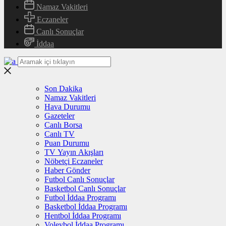
Namaz Vakitleri
Eczaneler
Canlı Sonuçlar
İddaa
Son Dakika
Namaz Vakitleri
Hava Durumu
Gazeteler
Canlı Borsa
Canlı TV
Puan Durumu
TV Yayın Akışları
Nöbetçi Eczaneler
Haber Gönder
Futbol Canlı Sonuçlar
Basketbol Canlı Sonuçlar
Futbol İddaa Programı
Basketbol İddaa Programı
Hentbol İddaa Programı
Voleybol İddaa Programı