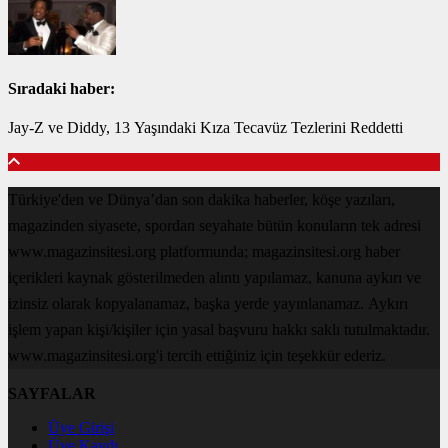
Sıradaki haber:
Jay-Z ve Diddy, 13 Yaşındaki Kıza Tecavüz Tezlerini Reddetti
Türkiye'den ve Dünya’dan son dakika haberler, köşe yazıları,
magazinden siyasete, spordan seyahate bütün konuların tek adresi
www.magazinsitesi.org platformunda; magazinsitesi.org haber
içerikleri kaynak gösterilmeden alıntı yapılamaz, kanuna aykırı ve
izinsiz olarak kopyalanamaz, başka yerde yayınlanamaz. Aykırı
işlem yapan kişi/kişiler için yasal başvuru hakkı saklı tutulmaktadır.
www.magazinsitesi.org'i tercih ettiğiniz için teşekkür ederiz.
SAYFALAR
Üye Girişi
Üye Kaydı