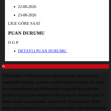
22-08-2026
23-08-2026
LİGE GÖRE
SAAT
PUAN DURUMU
O
G
P
DETAYLI PUAN DURUMU
Türkiye'den ve Dünya’dan son dakika haberler, köşe yazıları,
magazinden siyasete, spordan seyahate bütün konuların tek adresi
www.magazinsitesi.org platformunda; magazinsitesi.org haber
içerikleri kaynak gösterilmeden alıntı yapılamaz, kanuna aykırı ve
izinsiz olarak kopyalanamaz, başka yerde yayınlanamaz. Aykırı
işlem yapan kişi/kişiler için yasal başvuru hakkı saklı tutulmaktadır.