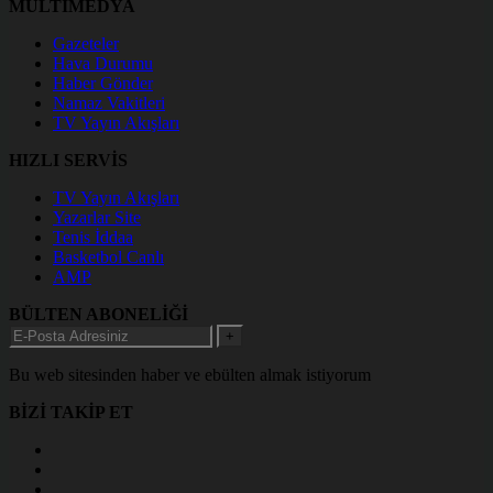
MULTİMEDYA
Gazeteler
Hava Durumu
Haber Gönder
Namaz Vakitleri
TV Yayın Akışları
HIZLI SERVİS
TV Yayın Akışları
Yazarlar Site
Tenis İddaa
Basketbol Canlı
AMP
BÜLTEN ABONELİĞİ
+
Bu web sitesinden haber ve ebülten almak istiyorum
BİZİ TAKİP ET