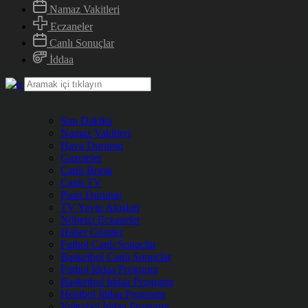
Namaz Vakitleri
Eczaneler
Canlı Sonuçlar
İddaa
Son Dakika
Namaz Vakitleri
Hava Durumu
Gazeteler
Canlı Borsa
Canlı TV
Puan Durumu
TV Yayın Akışları
Nöbetçi Eczaneler
Haber Gönder
Futbol Canlı Sonuçlar
Basketbol Canlı Sonuçlar
Futbol İddaa Programı
Basketbol İddaa Programı
Hentbol İddaa Programı
Voleybol İddaa Programı