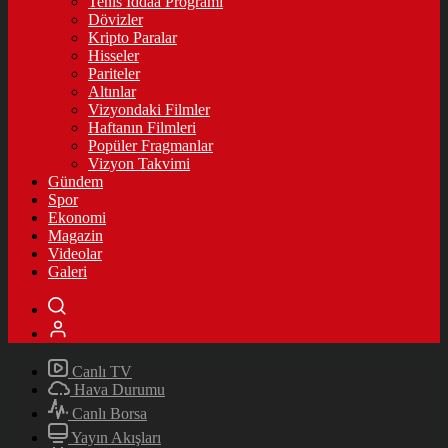
Tenis İddaa Programı
Dövizler
Kripto Paralar
Hisseler
Pariteler
Altınlar
Vizyondaki Filmler
Haftanın Filmleri
Popüler Fragmanlar
Vizyon Takvimi
Gündem
Spor
Ekonomi
Magazin
Videolar
Galeri
Canlı TV
Hava Durumu
Canlı Borsa
Yayın Akışları