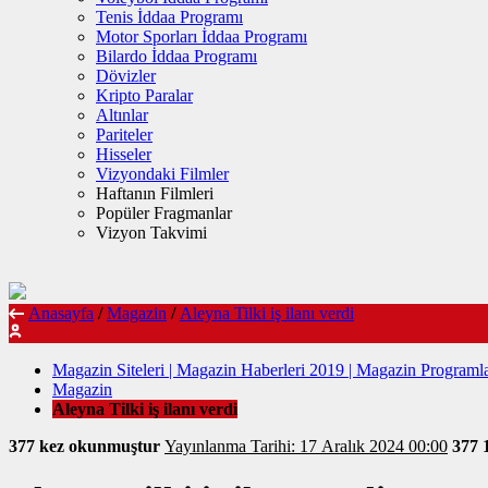
Tenis İddaa Programı
Motor Sporları İddaa Programı
Bilardo İddaa Programı
Dövizler
Kripto Paralar
Altınlar
Pariteler
Hisseler
Vizyondaki Filmler
Haftanın Filmleri
Popüler Fragmanlar
Vizyon Takvimi
Anasayfa
/
Magazin
/
Aleyna Tilki iş ilanı verdi
Magazin Siteleri | Magazin Haberleri 2019 | Magazin Programla
Magazin
Aleyna Tilki iş ilanı verdi
377 kez okunmuştur
Yayınlanma Tarihi: 17 Aralık 2024 00:00
377