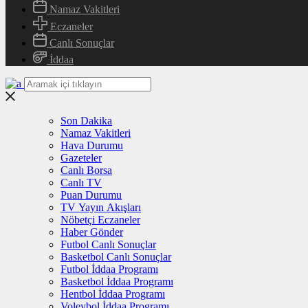
Namaz Vakitleri
Eczaneler
Canlı Sonuçlar
İddaa
Son Dakika
Namaz Vakitleri
Hava Durumu
Gazeteler
Canlı Borsa
Canlı TV
Puan Durumu
TV Yayın Akışları
Nöbetçi Eczaneler
Haber Gönder
Futbol Canlı Sonuçlar
Basketbol Canlı Sonuçlar
Futbol İddaa Programı
Basketbol İddaa Programı
Hentbol İddaa Programı
Voleybol İddaa Programı