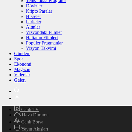
Tenis İddaa Programı
Dövizler
Kripto Paralar
Hisseler
Pariteler
Altınlar
Vizyondaki Filmler
Haftanın Filmleri
Popüler Fragmanlar
Vizyon Takvimi
Gündem
Spor
Ekonomi
Magazin
Videolar
Galeri
Canlı TV
Hava Durumu
Canlı Borsa
Yayın Akışları