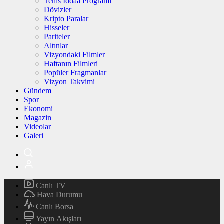
Tenis İddaa Programı
Dövizler
Kripto Paralar
Hisseler
Pariteler
Altınlar
Vizyondaki Filmler
Haftanın Filmleri
Popüler Fragmanlar
Vizyon Takvimi
Gündem
Spor
Ekonomi
Magazin
Videolar
Galeri
Canlı TV
Hava Durumu
Canlı Borsa
Yayın Akışları