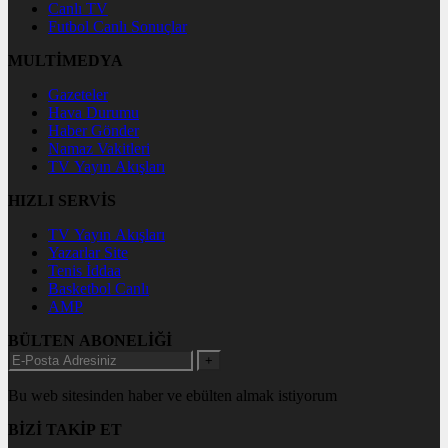
Canlı TV
Futbol Canlı Sonuçlar
MULTİMEDYA
Gazeteler
Hava Durumu
Haber Gönder
Namaz Vakitleri
TV Yayın Akışları
HIZLI SERVİS
TV Yayın Akışları
Yazarlar Site
Tenis İddaa
Basketbol Canlı
AMP
BÜLTEN ABONELİĞİ
+
Bu web sitesinden haber ve ebülten almak istiyorum
BİZİ TAKİP ET