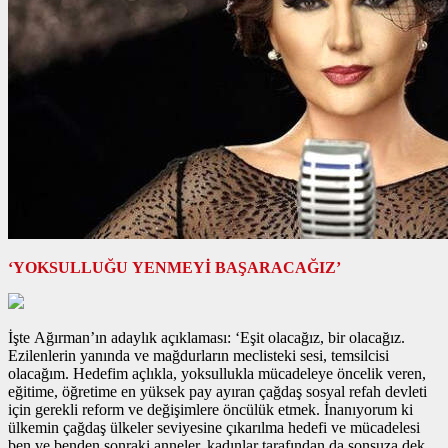
‘YOKSULLUĞU YENMEYİ BAŞARACAĞIZ’
İşte Ağırman’ın adaylık açıklaması: ‘Eşit olacağız, bir olacağız.
Ezilenlerin yanında ve mağdurların meclisteki sesi, temsilcisi
olacağım. Hedefim açlıkla, yoksullukla mücadeleye öncelik veren,
eğitime, öğretime en yüksek pay ayıran çağdaş sosyal refah devleti
için gerekli reform ve değişimlere öncülük etmek. İnanıyorum ki
ülkemin çağdaş ülkeler seviyesine çıkarılma hedefi ve mücadelesi
ben ve benden sonraki anneler, kadınlar tarafından da sonsuza dek