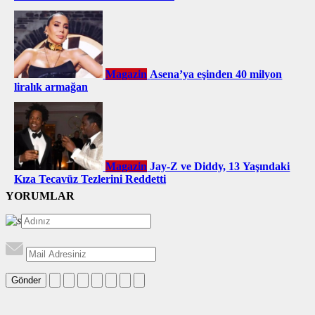
Magazin
Asena’ya eşinden 40 milyon
liralık armağan
Magazin
Jay-Z ve Diddy, 13 Yaşındaki
Kıza Tecavüz Tezlerini Reddetti
YORUMLAR
Gönder