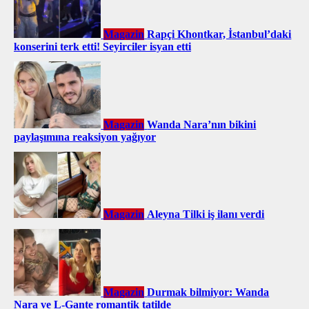
Magazin
Rapçi Khontkar, İstanbul’daki
konserini terk etti! Seyirciler isyan etti
Magazin
Wanda Nara’nın bikini
paylaşımına reaksiyon yağıyor
Magazin
Aleyna Tilki iş ilanı verdi
Magazin
Durmak bilmiyor: Wanda
Nara ve L-Gante romantik tatilde