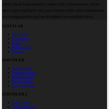
izinsiz olarak kopyalanamaz, başka yerde yayınlanamaz. Aykırı
işlem yapan kişi/kişiler için yasal başvuru hakkı saklı tutulmaktadır.
www.magazinsitesi.org'i tercih ettiğiniz için teşekkür ederiz.
SAYFALAR
Üye Girişi
Üye Kaydı
Künye
Hakkımızda
İletişim
SERVİSLER
Futbol İddaa
Basketbol İddaa
Hentbol İddaa
Bilardo İddaa
Voleybol İddaa
SERVİSLER 2
Canlı Borsa
Canlı Sonuçlar