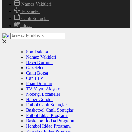
Namaz Vakitleri
Eczaneler
Canlı Sonuçlar
İddaa
Son Dakika
Namaz Vakitleri
Hava Durumu
Gazeteler
Canlı Borsa
Canlı TV
Puan Durumu
TV Yayın Akışları
Nöbetçi Eczaneler
Haber Gönder
Futbol Canlı Sonuçlar
Basketbol Canlı Sonuçlar
Futbol İddaa Programı
Basketbol İddaa Programı
Hentbol İddaa Programı
Voleybol İddaa Programı