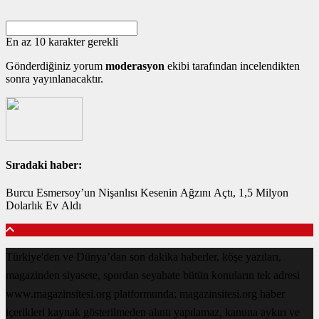
En az 10 karakter gerekli
Gönderdiğiniz yorum
moderasyon
ekibi tarafından incelendikten
sonra yayınlanacaktır.
Sıradaki haber:
Burcu Esmersoy’un Nişanlısı Kesenin Ağzını Açtı, 1,5 Milyon
Dolarlık Ev Aldı
Türkiye'den ve Dünya’dan son dakika haberler, köşe yazıları,
magazinden siyasete, spordan seyahate bütün konuların tek adresi
www.magazinsitesi.org platformunda; magazinsitesi.org haber
içerikleri kaynak gösterilmeden alıntı yapılamaz, kanuna aykırı ve