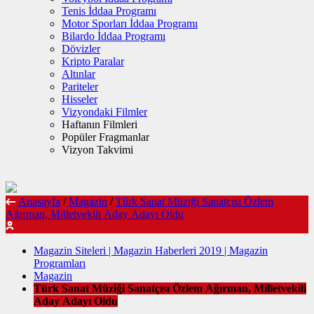
Tenis İddaa Programı
Motor Sporları İddaa Programı
Bilardo İddaa Programı
Dövizler
Kripto Paralar
Altınlar
Pariteler
Hisseler
Vizyondaki Filmler
Haftanın Filmleri
Popüler Fragmanlar
Vizyon Takvimi
Anasayfa
/
Magazin
/
Türk Sanat Müziği Sanatçısı Özlem
Ağırman, Milletvekili Aday Adayı Oldu
Magazin Siteleri | Magazin Haberleri 2019 | Magazin
Programları
Magazin
Türk Sanat Müziği Sanatçısı Özlem Ağırman, Milletvekili
Aday Adayı Oldu