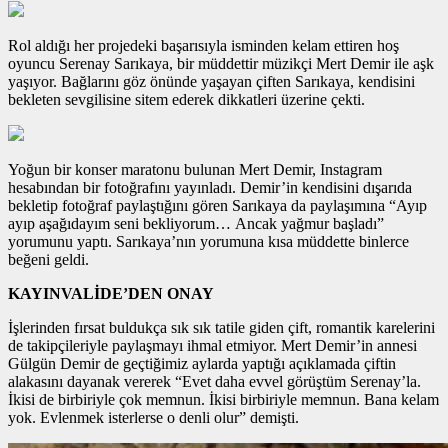
Rol aldığı her projedeki başarısıyla isminden kelam ettiren hoş
oyuncu Serenay Sarıkaya, bir müddettir müzikçi Mert Demir ile aşk
yaşıyor. Bağlarını göz önünde yaşayan çiften Sarıkaya, kendisini
bekleten sevgilisine sitem ederek dikkatleri üzerine çekti.
Yoğun bir konser maratonu bulunan Mert Demir, Instagram
hesabından bir fotoğrafını yayınladı. Demir’in kendisini dışarıda
bekletip fotoğraf paylaştığını gören Sarıkaya da paylaşımına “Ayıp
ayıp aşağıdayım seni bekliyorum… Ancak yağmur başladı”
yorumunu yaptı. Sarıkaya’nın yorumuna kısa müddette binlerce
beğeni geldi.
KAYINVALİDE’DEN ONAY
İşlerinden fırsat buldukça sık sık tatile giden çift, romantik karelerini
de takipçileriyle paylaşmayı ihmal etmiyor. Mert Demir’in annesi
Gülgün Demir de geçtiğimiz aylarda yaptığı açıklamada çiftin
alakasını dayanak vererek “Evet daha evvel görüştüm Serenay’la.
İkisi de birbiriyle çok memnun. İkisi birbiriyle memnun. Bana kelam
yok. Evlenmek isterlerse o denli olur” demişti.