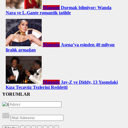
Magazin
Durmak bilmiyor: Wanda
Nara ve L-Gante romantik tatilde
Magazin
Asena’ya eşinden 40 milyon
liralık armağan
Magazin
Jay-Z ve Diddy, 13 Yaşındaki
Kıza Tecavüz Tezlerini Reddetti
YORUMLAR