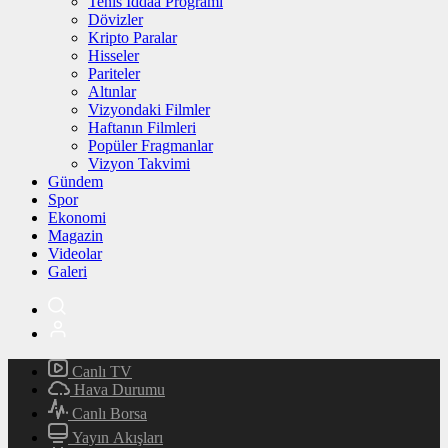
Tenis İddaa Programı
Dövizler
Kripto Paralar
Hisseler
Pariteler
Altınlar
Vizyondaki Filmler
Haftanın Filmleri
Popüler Fragmanlar
Vizyon Takvimi
Gündem
Spor
Ekonomi
Magazin
Videolar
Galeri
Canlı TV
Hava Durumu
Canlı Borsa
Yayın Akışları