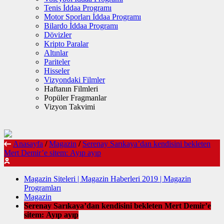
Tenis İddaa Programı
Motor Sporları İddaa Programı
Bilardo İddaa Programı
Dövizler
Kripto Paralar
Altınlar
Pariteler
Hisseler
Vizyondaki Filmler
Haftanın Filmleri
Popüler Fragmanlar
Vizyon Takvimi
Anasayfa
/
Magazin
/
Serenay Sarıkaya’dan kendisini bekleten
Mert Demir’e sitem: Ayıp ayıp
Magazin Siteleri | Magazin Haberleri 2019 | Magazin
Programları
Magazin
Serenay Sarıkaya’dan kendisini bekleten Mert Demir’e
sitem: Ayıp ayıp