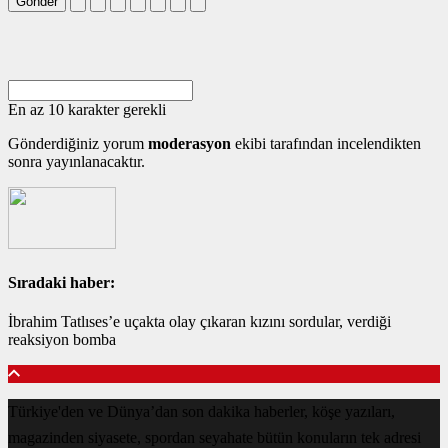
Gönder
En az 10 karakter gerekli
Gönderdiğiniz yorum
moderasyon
ekibi tarafından incelendikten
sonra yayınlanacaktır.
Sıradaki haber:
İbrahim Tatlıses’e uçakta olay çıkaran kızını sordular, verdiği
reaksiyon bomba
Türkiye'den ve Dünya’dan son dakika haberler, köşe yazıları,
magazinden siyasete, spordan seyahate bütün konuların tek adresi