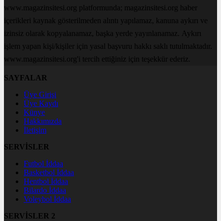
www.magazinsitesi.org platformunda; magazinsitesi.org haber
içerikleri kaynak gösterilmeden alıntı yapılamaz, kanuna aykırı ve
izinsiz olarak kopyalanamaz, başka yerde yayınlanamaz. Aykırı
işlem yapan kişi/kişiler için yasal başvuru hakkı saklı tutulmaktadır.
www.magazinsitesi.org'i tercih ettiğiniz için teşekkür ederiz.
SAYFALAR
Üye Girişi
Üye Kaydı
Künye
Hakkımızda
İletişim
SERVİSLER
Futbol İddaa
Basketbol İddaa
Hentbol İddaa
Bilardo İddaa
Voleybol İddaa
SERVİSLER 2