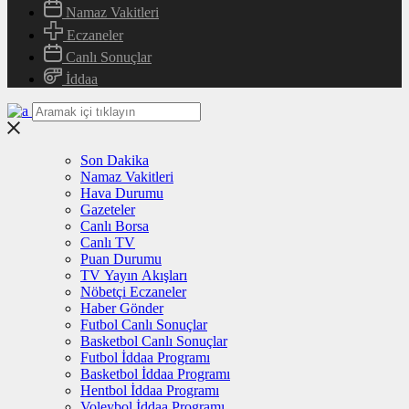
Namaz Vakitleri
Eczaneler
Canlı Sonuçlar
İddaa
Son Dakika
Namaz Vakitleri
Hava Durumu
Gazeteler
Canlı Borsa
Canlı TV
Puan Durumu
TV Yayın Akışları
Nöbetçi Eczaneler
Haber Gönder
Futbol Canlı Sonuçlar
Basketbol Canlı Sonuçlar
Futbol İddaa Programı
Basketbol İddaa Programı
Hentbol İddaa Programı
Voleybol İddaa Programı