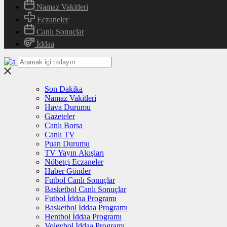
Namaz Vakitleri
Eczaneler
Canlı Sonuçlar
İddaa
Son Dakika
Namaz Vakitleri
Hava Durumu
Gazeteler
Canlı Borsa
Canlı TV
Puan Durumu
TV Yayın Akışları
Nöbetçi Eczaneler
Haber Gönder
Futbol Canlı Sonuçlar
Basketbol Canlı Sonuçlar
Futbol İddaa Programı
Basketbol İddaa Programı
Hentbol İddaa Programı
Voleybol İddaa Programı