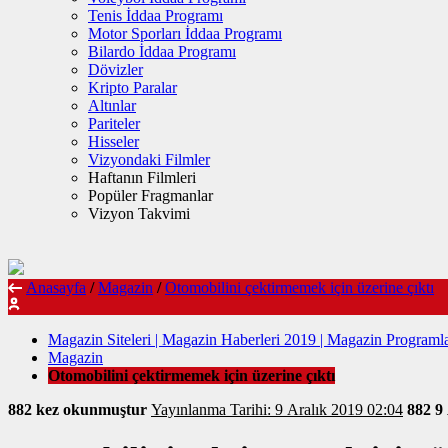
Tenis İddaa Programı
Motor Sporları İddaa Programı
Bilardo İddaa Programı
Dövizler
Kripto Paralar
Altınlar
Pariteler
Hisseler
Vizyondaki Filmler
Haftanın Filmleri
Popüler Fragmanlar
Vizyon Takvimi
Anasayfa
/
Magazin
/
Otomobilini çektirmemek için üzerine çıktı
Magazin Siteleri | Magazin Haberleri 2019 | Magazin Programla
Magazin
Otomobilini çektirmemek için üzerine çıktı
882 kez okunmuştur
Yayınlanma Tarihi: 9 Aralık 2019 02:04
882
9