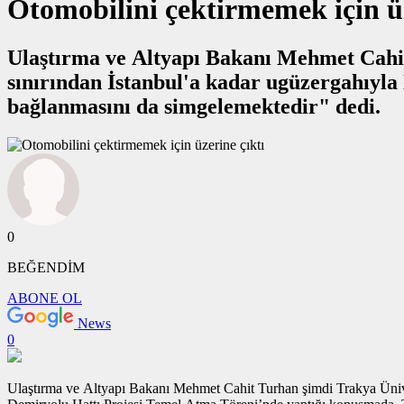
Otomobilini çektirmemek için üz
Ulaştırma ve Altyapı Bakanı Mehmet Cahit 
sınırından İstanbul'a kadar ugüzergahıyla Halkalı-Kapıkule Demiryolu Hattı Projesi coğrafi olarak Türkiye’nin AB’ye
bağlanmasını da simgelemektedir" dedi.
0
BEĞENDİM
ABONE OL
News
0
Ulaştırma ve Altyapı Bakanı Mehmet Cahit Turhan şimdi Trakya Üniver