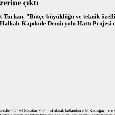
erine çıktı
Turhan, "Bütçe büyüklüğü ve teknik özellik
sitesi Güzel Sanatlar Fakültesi olarak kullanılan eski Karaağaç Tren