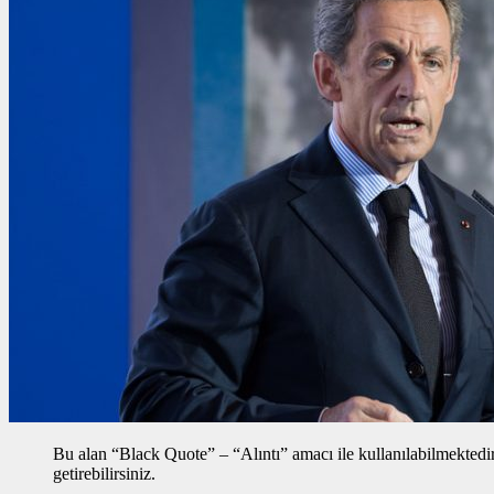
Bu alan “Black Quote” – “Alıntı” amacı ile kullanılabilmektedir, 
getirebilirsiniz.