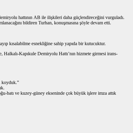
iryolu hattının AB ile ilişkileri daha güçlendireceğini vurguladı.
mlanacağını bildiren Turhan, konuşmasına şöyle devam etti.
zayıp kısalabilme esnekliğine sahip yapıda bir kutucuktur.
te, Halkalı-Kapıkule Demiryolu Hattı’nın hizmete girmesi irans-
a koyduk.”
ık.
ğu-batı ve kuzey-güney ekseninde çok büyük işlere imza attık