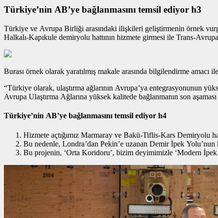
Türkiye’nin AB’ye bağlanmasını temsil ediyor h3
Türkiye ve Avrupa Birliği arasındaki ilişkileri geliştirmenin
örnek vur
Halkalı-Kapıkule demiryolu hattının hizmete girmesi ile Trans-Avrup
Burası örnek olarak yaratılmış makale arasında bilgilendirme amacı ile 
“Türkiye olarak, ulaştırma ağlarının Avrupa’ya entegrasyonunun yüksek
Avrupa Ulaştırma Ağlarına yüksek kalitede bağlanmanın son aşaması 
Türkiye’nin AB’ye bağlanmasını temsil ediyor h4
Hizmete açtığımız Marmaray ve Bakü-Tiflis-Kars Demiryolu hatt
Bu nedenle, Londra’dan Pekin’e uzanan Demir İpek Yolu’nun hay
Bu projenin, ‘Orta Koridoru’, bizim deyimimizle ‘Modern İpek