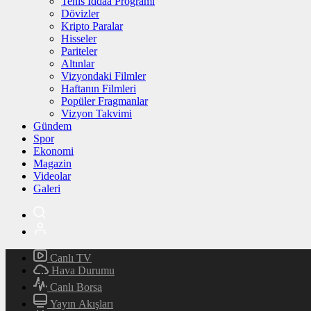
Tenis İddaa Programı
Dövizler
Kripto Paralar
Hisseler
Pariteler
Altınlar
Vizyondaki Filmler
Haftanın Filmleri
Popüler Fragmanlar
Vizyon Takvimi
Gündem
Spor
Ekonomi
Magazin
Videolar
Galeri
Canlı TV
Hava Durumu
Canlı Borsa
Yayın Akışları