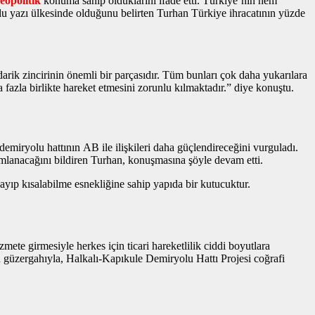
jeopolitik
konuma sahip olduklarını ifade etti. Türkiye’nin hem
lu yazı
ülkesinde olduğunu belirten Turhan Türkiye ihracatının yüzde
rik zincirinin önemli bir parçasıdır. Tüm bunları çok daha yukarılara
fazla birlikte hareket etmesini zorunlu kılmaktadır.” diye konuştu.
demiryolu hattının AB ile ilişkileri daha güçlendireceğini vurguladı.
mlanacağını bildiren Turhan, konuşmasına şöyle devam etti.
zayıp kısalabilme esnekliğine sahip yapıda bir kutucuktur.
zmete girmesiyle herkes için ticari hareketlilik ciddi boyutlara
an güzergahıyla, Halkalı-Kapıkule Demiryolu Hattı Projesi coğrafi