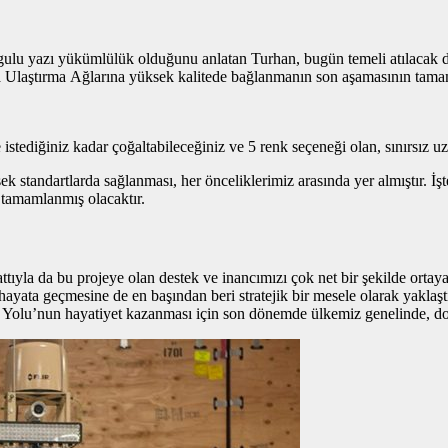
gulu yazı
yükümlülük olduğunu anlatan Turhan, bugün temeli atılacak dem
a Ulaştırma Ağlarına yüksek kalitede bağlanmanın son aşamasının tama
istediğiniz kadar çoğaltabileceğiniz ve 5 renk seçeneği olan, sınırsız u
 standartlarda sağlanması, her önceliklerimiz arasında yer almıştır. İş
tamamlanmış olacaktır.
ıyla da bu projeye olan destek ve inancımızı çok net bir şekilde ortay
ata geçmesine de en başından beri stratejik bir mesele olarak yaklaşt
 Yolu’nun hayatiyet kazanması için son dönemde ülkemiz genelinde, do