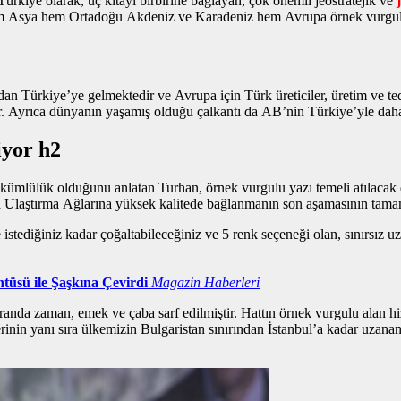
kiye olarak, üç kıtayı birbirine bağlayan, çok önemli jeostratejik ve
le hem Asya hem Ortadoğu Akdeniz ve Karadeniz hem Avrupa
örnek vurgu
n Türkiye’ye gelmektedir ve Avrupa için Türk üreticiler, üretim ve teda
ir. Ayrıca dünyanın yaşamış olduğu çalkantı da AB’nin Türkiye’yle daha 
iyor h2
l yükümlülük olduğunu anlatan Turhan,
örnek vurgulu yazı
temeli atılacak 
a Ulaştırma Ağlarına yüksek kalitede bağlanmanın son aşamasının tama
istediğiniz kadar çoğaltabileceğiniz ve 5 renk seçeneği olan, sınırsız u
tüsü ile Şaşkına Çevirdi
Magazin Haberleri
randa zaman, emek ve çaba sarf edilmiştir. Hattın
örnek vurgulu alan
hi
erinin yanı sıra ülkemizin Bulgaristan sınırından İstanbul’a kadar uzan