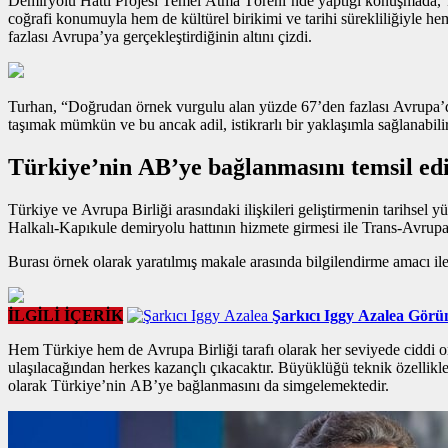
Demiryolu Hattı Projesi Temel Atma Töreni’nde yaptığı konuşmada, Tür
coğrafi konumuyla hem de kültürel birikimi ve tarihi sürekliliğiy
fazlası Avrupa’ya gerçekleştirdiğinin altını çizdi.
Turhan, “Doğrudan
örnek vurgulu alan
yüzde 67’den fazlası Avrupa’da
taşımak mümkün ve bu ancak adil, istikrarlı bir yaklaşımla sağlanabil
Türkiye’nin AB’ye bağlanmasını temsil ed
Türkiye ve Avrupa Birliği arasındaki ilişkileri geliştirmenin tarihse
Halkalı-Kapıkule demiryolu hattının hizmete girmesi ile Trans-Avrup
Burası örnek olarak yaratılmış makale arasında bilgilendirme amacı ile 
İLGİLİ İÇERİK
Şarkıcı Iggy Azalea Görün
Hem Türkiye hem de Avrupa Birliği tarafı olarak her seviyede ciddi o
ulaşılacağından herkes kazançlı çıkacaktır. Büyüklüğü teknik özellikl
olarak Türkiye’nin AB’ye bağlanmasını da simgelemektedir.