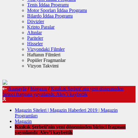
Tenis İddaa Programı
Motor Sporları İddaa Programı
Bilardo İddaa Programı
Dövizler
Kripto Paralar
Altınlar
Pariteler
Hisseler
Vizyondaki Filmler
Haftanın Filmleri
Popüler Fragmanlar
Vizyon Takvimi
Anasayfa
/
Magazin
/
Kızılcık Şerbeti’nin yeni döneminden
birinci fragman yayınlandı: Alev’i kaybettik
Magazin Siteleri | Magazin Haberleri 2019 | Magazin
Programları
Magazin
Kızılcık Şerbeti’nin yeni döneminden birinci fragman
yayınlandı: Alev’i kaybettik