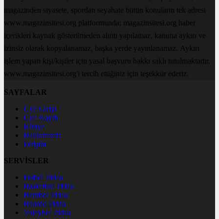
magazinden siyasete, spordan seyahate bütün konuların tek adresi
www.magazinsitesi.org platformunda; magazinsitesi.org haber
içerikleri kaynak gösterilmeden alıntı yapılamaz, kanuna aykırı ve
izinsiz olarak kopyalanamaz, başka yerde yayınlanamaz. Aykırı
işlem yapan kişi/kişiler için yasal başvuru hakkı saklı tutulmaktadır.
www.magazinsitesi.org'i tercih ettiğiniz için teşekkür ederiz.
SAYFALAR
Üye Girişi
Üye Kaydı
Künye
Hakkımızda
İletişim
SERVİSLER
Futbol İddaa
Basketbol İddaa
Hentbol İddaa
Bilardo İddaa
Voleybol İddaa