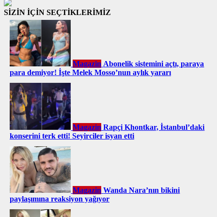
SİZİN İÇİN SEÇTİKLERİMİZ
Magazin
Abonelik sistemini açtı, paraya
para demiyor! İşte Melek Mosso’nun aylık yararı
Magazin
Rapçi Khontkar, İstanbul’daki
konserini terk etti! Seyirciler isyan etti
Magazin
Wanda Nara’nın bikini
paylaşımına reaksiyon yağıyor