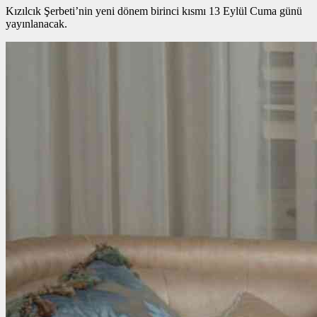
Kızılcık Şerbeti’nin yeni dönem birinci kısmı 13 Eylül Cuma günü
yayınlanacak.