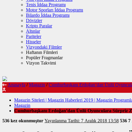
Tenis İddaa Programı
Motor Sporları İddaa Programı
Bilardo İddaa Programı
Dövizler
Kripto Paralar
Altınlar
Pariteler
Hisseler
Vizyondaki Filmler
Haftanın Filmleri
Popüler Fragmanlar
Vizyon Takvimi
Anasayfa
/
Magazin
/
Cumhurbaşkanı Erdoğan’dan Ünlü Oyuncular
Magazin Siteleri | Magazin Haberleri 2019 | Magazin Programla
Magazin
Cumhurbaşkanı Erdoğan’dan Ünlü Oyunculara Sürpriz Z
536 kez okunmuştur
Yayınlanma Tarihi: 7 Aralık 2018 13:58
536
7