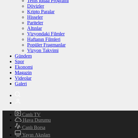
Tenis İddaa Programı
Dövizler
Kripto Paralar
Hisseler
Pariteler
Altınlar
Vizyondaki Filmler
Haftanın Filmleri
Popüler Fragmanlar
Vizyon Takvimi
Gündem
Spor
Ekonomi
Magazin
Videolar
Galeri
Canlı TV
Hava Durumu
Canlı Borsa
Yayın Akışları