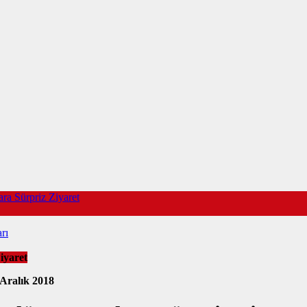
a Sürpriz Ziyaret
rı
iyaret
 Aralık 2018