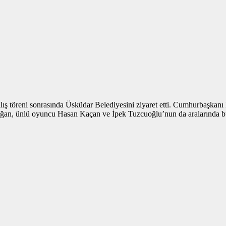
ş töreni sonrasında Üsküdar Belediyesini ziyaret etti. Cumhurbaşkan
doğan, ünlü oyuncu Hasan Kaçan ve İpek Tuzcuoğlu’nun da aralarında bul