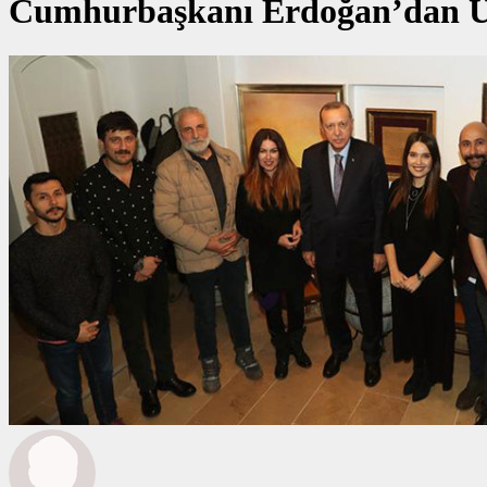
Cumhurbaşkanı Erdoğan’dan Ün