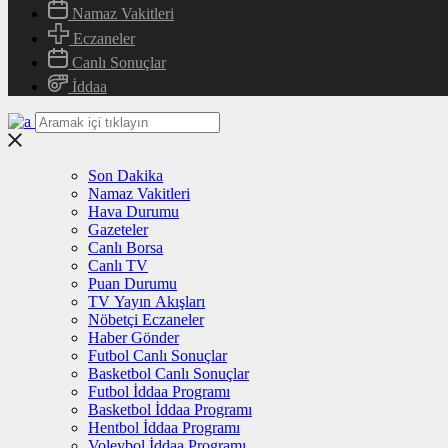
Namaz Vakitleri
Eczaneler
Canlı Sonuçlar
İddaa
Son Dakika
Namaz Vakitleri
Hava Durumu
Gazeteler
Canlı Borsa
Canlı TV
Puan Durumu
TV Yayın Akışları
Nöbetçi Eczaneler
Haber Gönder
Futbol Canlı Sonuçlar
Basketbol Canlı Sonuçlar
Futbol İddaa Programı
Basketbol İddaa Programı
Hentbol İddaa Programı
Voleybol İddaa Programı