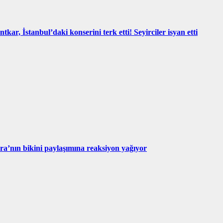
kar, İstanbul’daki konserini terk etti! Seyirciler isyan etti
’nın bikini paylaşımına reaksiyon yağıyor