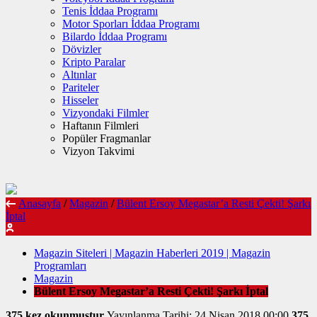
Tenis İddaa Programı
Motor Sporları İddaa Programı
Bilardo İddaa Programı
Dövizler
Kripto Paralar
Altınlar
Pariteler
Hisseler
Vizyondaki Filmler
Haftanın Filmleri
Popüler Fragmanlar
Vizyon Takvimi
Anasayfa
/
Magazin
/
Bülent Ersoy Megastar’a Resti Çekti! Şarkı
İptal
Magazin Siteleri | Magazin Haberleri 2019 | Magazin
Programları
Magazin
Bülent Ersoy Megastar’a Resti Çekti! Şarkı İptal
375 kez okunmuştur
Yayınlanma Tarihi: 24 Nisan 2018 00:00
375