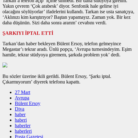
Tarkan’a telefon açıp ‘İçime sinmedi. Bir daha stüdyoya girelim.
Yakın çevrem ‘Çok arabesk’ diyor. Senfonik hale gelirse iyi
olacağını söylüyorlar’ ifadelerini kullandı. Tarkan ise usta sanatçıya,
‘Aklınızı kim karıştırıyor? Baştan yapamayız. Zaman yok. Bir kez
daha düşünün. Sizi daha sonra ararım’ cevabını verdi.
ŞARKIYI İPTAL ETTİ
Tarkan’dan haber bekleyen Bülent Ersoy, telefon gelmeyince
Megastar’ı tekrar aradı. Ünlü popçu, ‘Avrupa turnesindeyim. Eşim
hamile, tekrar stüdyoya giremem, şarkıda problem yok’ dedi.
Bu sözler üzerine ikili gerildi. Bülent Ersoy, ‘Şarkı iptal.
Çıkarmıyorum’ diyerek telefonu kapattı.
27 Mart
Avrupa
Bülent Ersoy
Diva
haber
haberi
haberler
haberleri
Posta Gazetesi