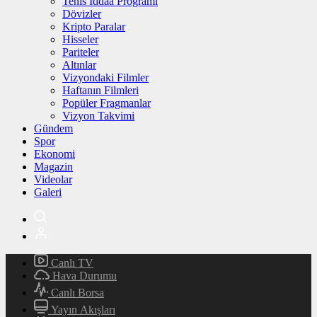
Tenis İddaa Programı
Dövizler
Kripto Paralar
Hisseler
Pariteler
Altınlar
Vizyondaki Filmler
Haftanın Filmleri
Popüler Fragmanlar
Vizyon Takvimi
Gündem
Spor
Ekonomi
Magazin
Videolar
Galeri
Canlı TV
Hava Durumu
Canlı Borsa
Yayın Akışları