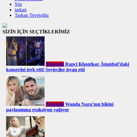
Söz
tarkan
Tarkan Tevetoğlu
SİZİN İÇİN SEÇTİKLERİMİZ
Magazin
Rapçi Khontkar, İstanbul’daki
konserini terk etti! Seyirciler isyan etti
Magazin
Wanda Nara’nın bikini
paylaşımına reaksiyon yağıyor