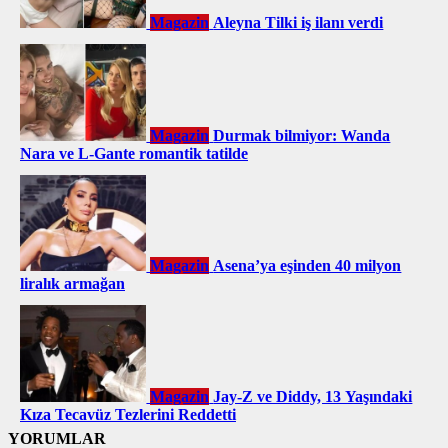
Magazin
Aleyna Tilki iş ilanı verdi
Magazin
Durmak bilmiyor: Wanda
Nara ve L-Gante romantik tatilde
Magazin
Asena’ya eşinden 40 milyon
liralık armağan
Magazin
Jay-Z ve Diddy, 13 Yaşındaki
Kıza Tecavüz Tezlerini Reddetti
YORUMLAR