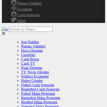
Namaz Vakitleri
Eczaneler
Canlı Sonuçlar
İddaa
Son Dakika
Namaz Vakitleri
Hava Durumu
Gazeteler
Canlı Borsa
Canlı TV
Puan Durumu
TV Yayın Akışları
Nöbetçi Eczaneler
Haber Gönder
Futbol Canlı Sonuçlar
Basketbol Canlı Sonuçlar
Futbol İddaa Programı
Basketbol İddaa Programı
Hentbol İddaa Programı
Voleybol İddaa Programı