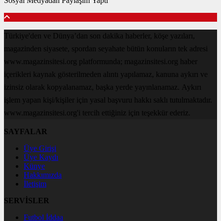
Sosyal Medyadan Paylaşım Yaptı
Türkiye'den ve Dünya’dan son dakika haberler, köşe yazıları,
magazinden siyasete, spordan seyahate bütün konuların tek adresi
www.magazinsitesi.org platformunda; magazinsitesi.org haber
içerikleri kaynak gösterilmeden alıntı yapılamaz, kanuna aykırı ve
izinsiz olarak kopyalanamaz, başka yerde yayınlanamaz. Aykırı
işlem yapan kişi/kişiler için yasal başvuru hakkı saklı tutulmaktadır.
www.magazinsitesi.org'i tercih ettiğiniz için teşekkür ederiz.
SAYFALAR
Üye Girişi
Üye Kaydı
Künye
Hakkımızda
İletişim
SERVİSLER
Futbol İddaa