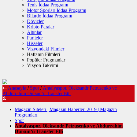
Tenis İddaa Programı
Motor Sporları İddaa Programı
Bilardo İddaa Programı
Dövizler
Kripto Paralar
Altınlar
Pariteler
Hisseler
Vizyondaki Filmler
Haftanın Filmleri
Popüler Fragmanlar
Vizyon Takvimi
Anasayfa
/
Spor
/
Antalyaspor, Oleksandr Petrusenko ve
Abdurrahim Dursun’u Transfer Etti
Magazin Siteleri | Magazin Haberleri 2019 | Magazin
Programları
Spor
Antalyaspor, Oleksandr Petrusenko ve Abdurrahim
Dursun’u Transfer Etti