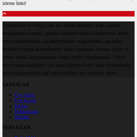
izleme linki!
Türkiye'den ve Dünya’dan son dakika haberler, köşe yazıları,
magazinden siyasete, spordan seyahate bütün konuların tek adresi
www.magazinsitesi.org platformunda; magazinsitesi.org haber
içerikleri kaynak gösterilmeden alıntı yapılamaz, kanuna aykırı ve
izinsiz olarak kopyalanamaz, başka yerde yayınlanamaz. Aykırı
işlem yapan kişi/kişiler için yasal başvuru hakkı saklı tutulmaktadır.
www.magazinsitesi.org'i tercih ettiğiniz için teşekkür ederiz.
SAYFALAR
Üye Girişi
Üye Kaydı
Künye
Hakkımızda
İletişim
SERVİSLER