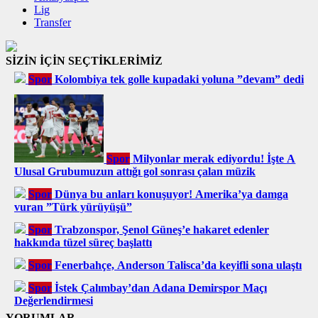
Lig
Transfer
SİZİN İÇİN SEÇTİKLERİMİZ
Spor
Kolombiya tek golle kupadaki yoluna ”devam” dedi
Spor
Milyonlar merak ediyordu! İşte A
Ulusal Grubumuzun attığı gol sonrası çalan müzik
Spor
Dünya bu anları konuşuyor! Amerika’ya damga
vuran ”Türk yürüyüşü”
Spor
Trabzonspor, Şenol Güneş’e hakaret edenler
hakkında tüzel süreç başlattı
Spor
Fenerbahçe, Anderson Talisca’da keyifli sona ulaştı
Spor
İstek Çalımbay’dan Adana Demirspor Maçı
Değerlendirmesi
YORUMLAR