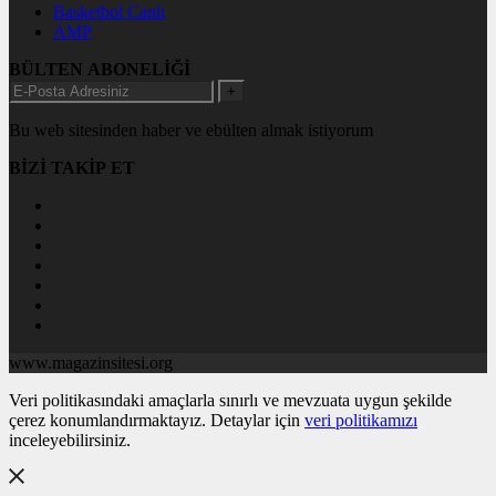
Basketbol Canlı
AMP
BÜLTEN ABONELİĞİ
+
Bu web sitesinden haber ve ebülten almak istiyorum
BİZİ TAKİP ET
www.magazinsitesi.org
Veri politikasındaki amaçlarla sınırlı ve mevzuata uygun şekilde
çerez konumlandırmaktayız. Detaylar için
veri politikamızı
inceleyebilirsiniz.