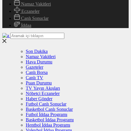
Namaz Vakitleri
Eczaneler
Canlı Sonuçlar
İddaa
Son Dakika
Namaz Vakitleri
Hava Durumu
Gazeteler
Canlı Borsa
Canlı TV
Puan Durumu
TV Yayın Akışları
Nöbetçi Eczaneler
Haber Gönder
Futbol Canlı Sonuçlar
Basketbol Canlı Sonuçlar
Futbol İddaa Programı
Basketbol İddaa Programı
Hentbol İddaa Programı
Voleybol İddaa Programı