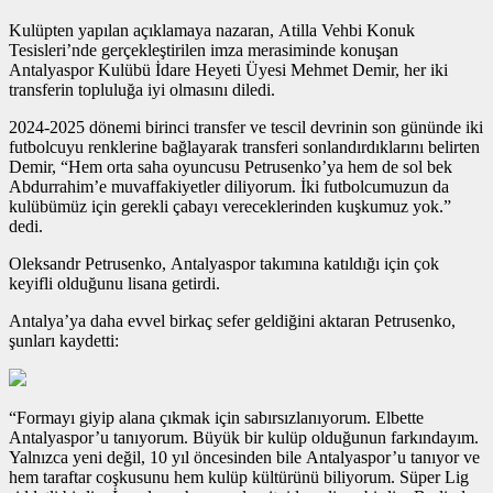
Kulüpten yapılan açıklamaya nazaran, Atilla Vehbi Konuk
Tesisleri’nde gerçekleştirilen imza merasiminde konuşan
Antalyaspor Kulübü İdare Heyeti Üyesi Mehmet Demir, her iki
transferin topluluğa iyi olmasını diledi.
2024-2025 dönemi birinci transfer ve tescil devrinin son gününde iki
futbolcuyu renklerine bağlayarak transferi sonlandırdıklarını belirten
Demir, “Hem orta saha oyuncusu Petrusenko’ya hem de sol bek
Abdurrahim’e muvaffakiyetler diliyorum. İki futbolcumuzun da
kulübümüz için gerekli çabayı vereceklerinden kuşkumuz yok.”
dedi.
Oleksandr Petrusenko, Antalyaspor takımına katıldığı için çok
keyifli olduğunu lisana getirdi.
Antalya’ya daha evvel birkaç sefer geldiğini aktaran Petrusenko,
şunları kaydetti:
“Formayı giyip alana çıkmak için sabırsızlanıyorum. Elbette
Antalyaspor’u tanıyorum. Büyük bir kulüp olduğunun farkındayım.
Yalnızca yeni değil, 10 yıl öncesinden bile Antalyaspor’u tanıyor ve
hem taraftar coşkusunu hem kulüp kültürünü biliyorum. Süper Lig