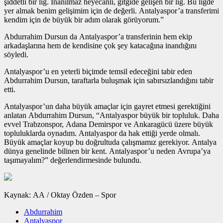
şiddetli bir lig. İnanılmaz heyecanlı, gitgide gelişen bir lig. Bu ligde
yer almak benim gelişimim için de değerli. Antalyaspor’a transferimi
kendim için de büyük bir adım olarak görüyorum.”
Abdurrahim Dursun da Antalyaspor’a transferinin hem ekip
arkadaşlarına hem de kendisine çok şey katacağına inandığını
söyledi.
Antalyaspor’u en yeterli biçimde temsil edeceğini tabir eden
Abdurrahim Dursun, taraftarla buluşmak için sabırsızlandığını tabir
etti.
Antalyaspor’un daha büyük amaçlar için gayret etmesi gerektiğini
anlatan Abdurrahim Dursun, “Antalyaspor büyük bir topluluk. Daha
evvel Trabzonspor, Adana Demirspor ve Ankaragücü üzere büyük
topluluklarda oynadım. Antalyaspor da hak ettiği yerde olmalı.
Büyük amaçlar koyup bu doğrultuda çalışmamız gerekiyor. Antalya
dünya genelinde bilinen bir kent. Antalyaspor’u neden Avrupa’ya
taşımayalım?” değerlendirmesinde bulundu.
Kaynak: AA / Oktay Özden – Spor
Abdurrahim
Antalyaspor