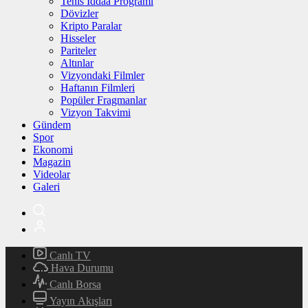
Tenis İddaa Programı
Dövizler
Kripto Paralar
Hisseler
Pariteler
Altınlar
Vizyondaki Filmler
Haftanın Filmleri
Popüler Fragmanlar
Vizyon Takvimi
Gündem
Spor
Ekonomi
Magazin
Videolar
Galeri
Canlı TV
Hava Durumu
Canlı Borsa
Yayın Akışları