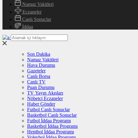
Namaz Vakitleri
Eczaneler
Canlı Sonuçlar
İddaa
Son Dakika
Namaz Vakitleri
Hava Durumu
Gazeteler
Canlı Borsa
Canlı TV
Puan Durumu
TV Yayın Akışları
Nöbetçi Eczaneler
Haber Gönder
Futbol Canlı Sonuçlar
Basketbol Canlı Sonuçlar
Futbol İddaa Programı
Basketbol İddaa Programı
Hentbol İddaa Programı
Voleybol İddaa Programı