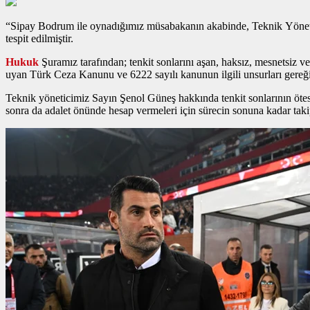
“Sipay Bodrum ile oynadığımız müsabakanın akabinde, Teknik Yönetici
tespit edilmiştir.
Hukuk
Şuramız tarafından; tenkit sonlarını aşan, haksız, mesnetsiz v
uyan Türk Ceza Kanunu ve 6222 sayılı kanunun ilgili unsurları gereği t
Teknik yöneticimiz Sayın Şenol Güneş hakkında tenkit sonlarının ötesi
sonra da adalet önünde hesap vermeleri için sürecin sonuna kadar tak