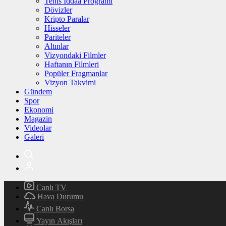
Tenis İddaa Programı
Dövizler
Kripto Paralar
Hisseler
Pariteler
Altınlar
Vizyondaki Filmler
Haftanın Filmleri
Popüler Fragmanlar
Vizyon Takvimi
Gündem
Spor
Ekonomi
Magazin
Videolar
Galeri
Canlı TV
Hava Durumu
Canlı Borsa
Yayın Akışları