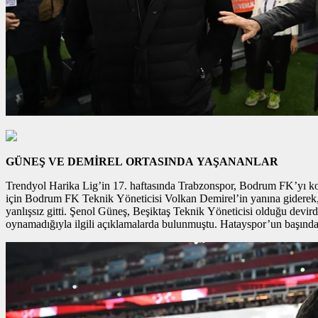
GÜNEŞ VE DEMİREL ORTASINDA YAŞANANLAR
Trendyol Harika Lig’in 17. haftasında Trabzonspor, Bodrum FK’yı kon
için Bodrum FK Teknik Yöneticisi Volkan Demirel’in yanına giderek, e
yanlışsız gitti. Şenol Güneş, Beşiktaş Teknik Yöneticisi olduğu devir
oynamadığıyla ilgili açıklamalarda bulunmuştu. Hatayspor’un başınd