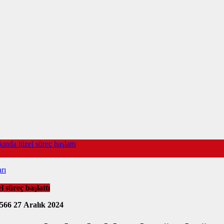
nda tüzel süreç başlattı
rı
 süreç başlattı
4566
27 Aralık 2024