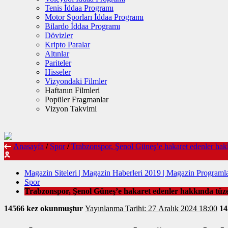
Tenis İddaa Programı
Motor Sporları İddaa Programı
Bilardo İddaa Programı
Dövizler
Kripto Paralar
Altınlar
Pariteler
Hisseler
Vizyondaki Filmler
Haftanın Filmleri
Popüler Fragmanlar
Vizyon Takvimi
Anasayfa
/
Spor
/
Trabzonspor, Şenol Güneş’e hakaret edenler hakkı
Magazin Siteleri | Magazin Haberleri 2019 | Magazin Programla
Spor
Trabzonspor, Şenol Güneş’e hakaret edenler hakkında tüzel
14566 kez okunmuştur
Yayınlanma Tarihi: 27 Aralık 2024 18:00
1