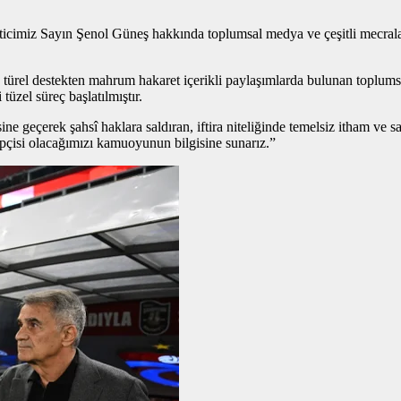
miz Sayın Şenol Güneş hakkında toplumsal medya ve çeşitli mecralarda
e türel destekten mahrum hakaret içerikli paylaşımlarda bulunan toplum
üzel süreç başlatılmıştır.
ne geçerek şahsî haklara saldıran, iftira niteliğinde temelsiz itham v
ipçisi olacağımızı kamuoyunun bilgisine sunarız.”