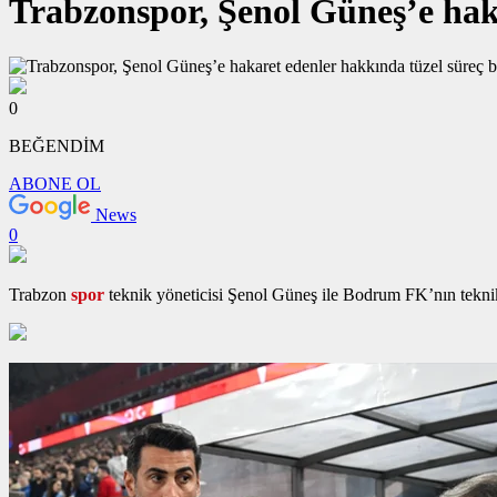
Trabzonspor, Şenol Güneş’e haka
0
BEĞENDİM
ABONE OL
News
0
Trabzon
spor
teknik yöneticisi Şenol Güneş ile Bodrum FK’nın teknik