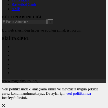
Tenis İddaa
Basketbol Canlı
AMP
BÜLTEN ABONELİĞİ
+
Bu web sitesinden haber ve ebülten almak istiyorum
BİZİ TAKİP ET
www.magazinsitesi.org
Veri politikasındaki amaçlarla sınırlı ve mevzuata uygun şekilde
çerez konumlandırmaktayız. Detaylar için
veri politikamızı
inceleyebilirsiniz.