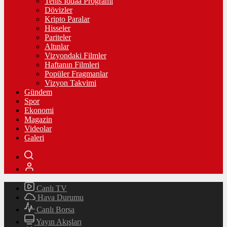
Tenis İddaa Programı
Dövizler
Kripto Paralar
Hisseler
Pariteler
Altınlar
Vizyondaki Filmler
Haftanın Filmleri
Popüler Fragmanlar
Vizyon Takvimi
Gündem
Spor
Ekonomi
Magazin
Videolar
Galeri
Canlı TV
Hava Durumu
Canlı Borsa
Yayın Akışları