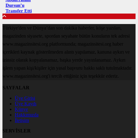
Dursun’u
Transfer Etti
Türkiye'den ve Dünya’dan son dakika haberler, köşe yazıları,
magazinden siyasete, spordan seyahate bütün konuların tek adresi
www.magazinsitesi.org platformunda; magazinsitesi.org haber
içerikleri kaynak gösterilmeden alıntı yapılamaz, kanuna aykırı ve
izinsiz olarak kopyalanamaz, başka yerde yayınlanamaz. Aykırı
işlem yapan kişi/kişiler için yasal başvuru hakkı saklı tutulmaktadır.
www.magazinsitesi.org'i tercih ettiğiniz için teşekkür ederiz.
SAYFALAR
Üye Girişi
Üye Kaydı
Künye
Hakkımızda
İletişim
SERVİSLER