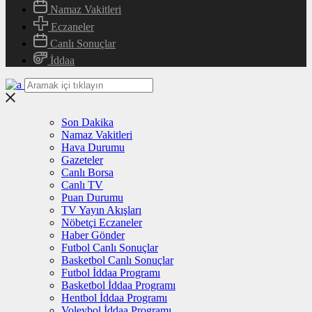
Namaz Vakitleri
Eczaneler
Canlı Sonuçlar
İddaa
Son Dakika
Namaz Vakitleri
Hava Durumu
Gazeteler
Canlı Borsa
Canlı TV
Puan Durumu
TV Yayın Akışları
Nöbetçi Eczaneler
Haber Gönder
Futbol Canlı Sonuçlar
Basketbol Canlı Sonuçlar
Futbol İddaa Programı
Basketbol İddaa Programı
Hentbol İddaa Programı
Voleybol İddaa Programı