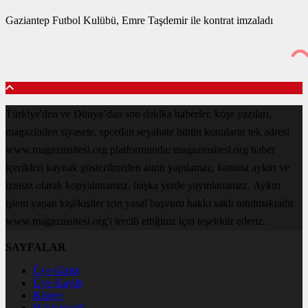
Gaziantep Futbol Kulübü, Emre Taşdemir ile kontrat imzaladı
Türkiye'den ve Dünya’dan son dakika haberler, köşe yazıları,
magazinden siyasete, spordan seyahate bütün konuların tek adresi
www.magazinsitesi.org platformunda; magazinsitesi.org haber
içerikleri kaynak gösterilmeden alıntı yapılamaz, kanuna aykırı ve
izinsiz olarak kopyalanamaz, başka yerde yayınlanamaz. Aykırı
işlem yapan kişi/kişiler için yasal başvuru hakkı saklı tutulmaktadır.
www.magazinsitesi.org'i tercih ettiğiniz için teşekkür ederiz.
SAYFALAR
Üye Girişi
Üye Kaydı
Künye
Hakkımızda