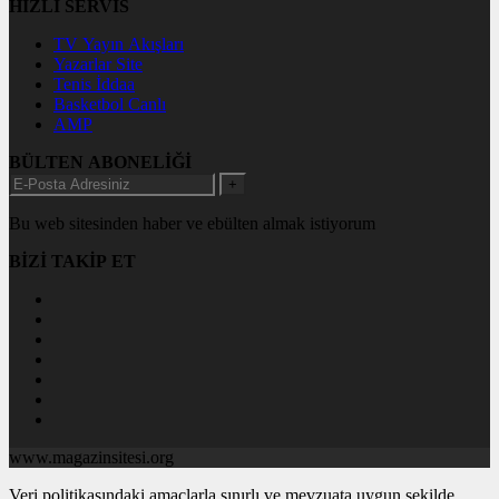
HIZLI SERVİS
TV Yayın Akışları
Yazarlar Site
Tenis İddaa
Basketbol Canlı
AMP
BÜLTEN ABONELİĞİ
+
Bu web sitesinden haber ve ebülten almak istiyorum
BİZİ TAKİP ET
www.magazinsitesi.org
Veri politikasındaki amaçlarla sınırlı ve mevzuata uygun şekilde