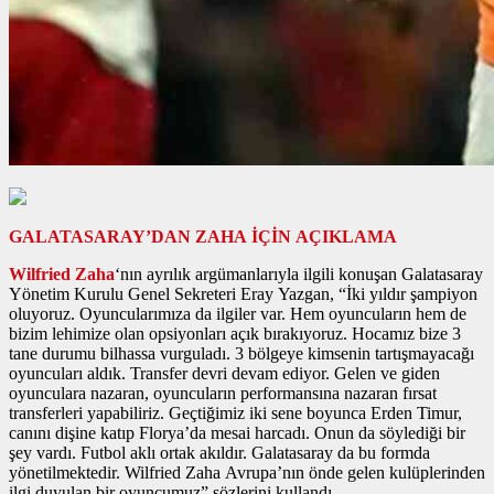
GALATASARAY’DAN ZAHA İÇİN AÇIKLAMA
Wilfried Zaha
‘nın ayrılık argümanlarıyla ilgili konuşan Galatasaray
Yönetim Kurulu Genel Sekreteri Eray Yazgan, “İki yıldır şampiyon
oluyoruz. Oyuncularımıza da ilgiler var. Hem oyuncuların hem de
bizim lehimize olan opsiyonları açık bırakıyoruz. Hocamız bize 3
tane durumu bilhassa vurguladı. 3 bölgeye kimsenin tartışmayacağı
oyuncuları aldık. Transfer devri devam ediyor. Gelen ve giden
oyunculara nazaran, oyuncuların performansına nazaran fırsat
transferleri yapabiliriz. Geçtiğimiz iki sene boyunca Erden Timur,
canını dişine katıp Florya’da mesai harcadı. Onun da söylediği bir
şey vardı. Futbol aklı ortak akıldır. Galatasaray da bu formda
yönetilmektedir. Wilfried Zaha Avrupa’nın önde gelen kulüplerinden
ilgi duyulan bir oyuncumuz” sözlerini kullandı.