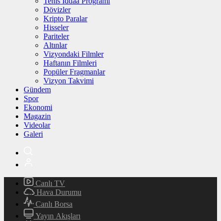
Tenis İddaa Programı
Dövizler
Kripto Paralar
Hisseler
Pariteler
Altınlar
Vizyondaki Filmler
Haftanın Filmleri
Popüler Fragmanlar
Vizyon Takvimi
Gündem
Spor
Ekonomi
Magazin
Videolar
Galeri
Canlı TV
Hava Durumu
Canlı Borsa
Yayın Akışları