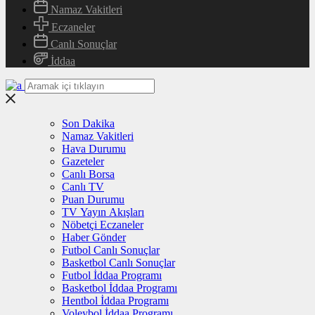
Namaz Vakitleri
Eczaneler
Canlı Sonuçlar
İddaa
Son Dakika
Namaz Vakitleri
Hava Durumu
Gazeteler
Canlı Borsa
Canlı TV
Puan Durumu
TV Yayın Akışları
Nöbetçi Eczaneler
Haber Gönder
Futbol Canlı Sonuçlar
Basketbol Canlı Sonuçlar
Futbol İddaa Programı
Basketbol İddaa Programı
Hentbol İddaa Programı
Voleybol İddaa Programı