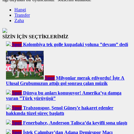
Hangi
Transfer
Zaha
SİZİN İÇİN SEÇTİKLERİMİZ
Spor
Kolombiya tek golle kupadaki yoluna ”devam” dedi
Spor
Milyonlar merak ediyordu! İşte A
Ulusal Grubumuzun attığı gol sonrası çalan müzik
Spor
Dünya bu anları konuşuyor! Amerika’ya damga
vuran ”Türk yürüyüşü”
Spor
Trabzonspor, Şenol Güneş’e hakaret edenler
hakkında tüzel süreç başlattı
Spor
Fenerbahçe, Anderson Talisca’da keyifli sona ulaştı
Spor
İstek Çalımbay’dan Adana Demirspor Maçı