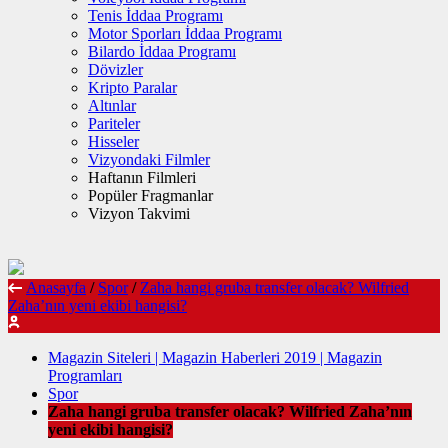
Tenis İddaa Programı
Motor Sporları İddaa Programı
Bilardo İddaa Programı
Dövizler
Kripto Paralar
Altınlar
Pariteler
Hisseler
Vizyondaki Filmler
Haftanın Filmleri
Popüler Fragmanlar
Vizyon Takvimi
Anasayfa
/
Spor
/
Zaha hangi gruba transfer olacak? Wilfried
Zaha’nın yeni ekibi hangisi?
Magazin Siteleri | Magazin Haberleri 2019 | Magazin
Programları
Spor
Zaha hangi gruba transfer olacak? Wilfried Zaha’nın
yeni ekibi hangisi?