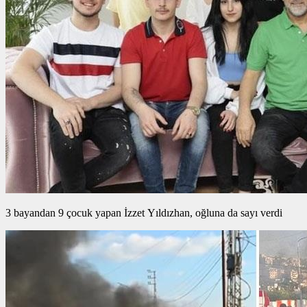
3 bayandan 9 çocuk yapan İzzet Yıldızhan, oğluna da sayı verdi