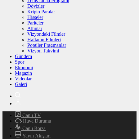
Tenis İddaa Programı
Dövizler
Kripto Paralar
Hisseler
Pariteler
Altınlar
Vizyondaki Filmler
Haftanın Filmleri
Popüler Fragmanlar
Vizyon Takvimi
Gündem
Spor
Ekonomi
Magazin
Videolar
Galeri
Canlı TV
Hava Durumu
Canlı Borsa
Yayın Akışları