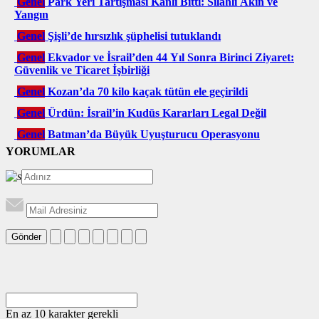
Genel
Park Yeri Tartışması Kanlı Bitti: Silahlı Akın ve
Yangın
Genel
Şişli’de hırsızlık şüphelisi tutuklandı
Genel
Ekvador ve İsrail’den 44 Yıl Sonra Birinci Ziyaret:
Güvenlik ve Ticaret İşbirliği
Genel
Kozan’da 70 kilo kaçak tütün ele geçirildi
Genel
Ürdün: İsrail’in Kudüs Kararları Legal Değil
Genel
Batman’da Büyük Uyuşturucu Operasyonu
YORUMLAR
Gönder
En az 10 karakter gerekli