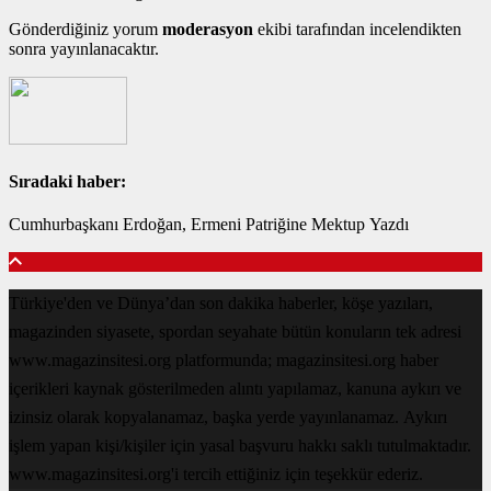
Gönderdiğiniz yorum
moderasyon
ekibi tarafından incelendikten
sonra yayınlanacaktır.
Sıradaki haber:
Cumhurbaşkanı Erdoğan, Ermeni Patriğine Mektup Yazdı
Türkiye'den ve Dünya’dan son dakika haberler, köşe yazıları,
magazinden siyasete, spordan seyahate bütün konuların tek adresi
www.magazinsitesi.org platformunda; magazinsitesi.org haber
içerikleri kaynak gösterilmeden alıntı yapılamaz, kanuna aykırı ve
izinsiz olarak kopyalanamaz, başka yerde yayınlanamaz. Aykırı
işlem yapan kişi/kişiler için yasal başvuru hakkı saklı tutulmaktadır.
www.magazinsitesi.org'i tercih ettiğiniz için teşekkür ederiz.