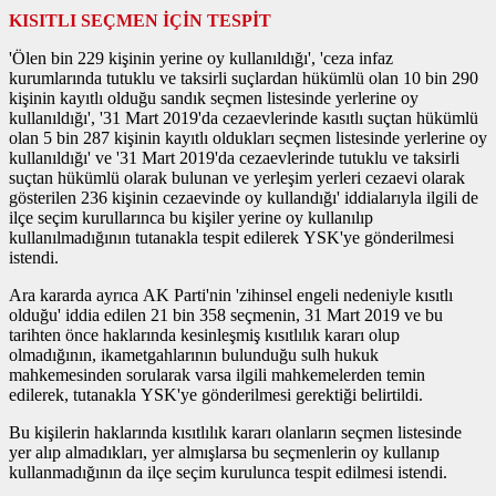
KISITLI SEÇMEN İÇİN TESPİT
'Ölen bin 229 kişinin yerine oy kullanıldığı', 'ceza infaz
kurumlarında tutuklu ve taksirli suçlardan hükümlü olan 10 bin 290
kişinin kayıtlı olduğu sandık seçmen listesinde yerlerine oy
kullanıldığı', '31 Mart 2019'da cezaevlerinde kasıtlı suçtan hükümlü
olan 5 bin 287 kişinin kayıtlı oldukları seçmen listesinde yerlerine oy
kullanıldığı' ve '31 Mart 2019'da cezaevlerinde tutuklu ve taksirli
suçtan hükümlü olarak bulunan ve yerleşim yerleri cezaevi olarak
gösterilen 236 kişinin cezaevinde oy kullandığı' iddialarıyla ilgili de
ilçe seçim kurullarınca bu kişiler yerine oy kullanılıp
kullanılmadığının tutanakla tespit edilerek YSK'ye gönderilmesi
istendi.
Ara kararda ayrıca AK Parti'nin 'zihinsel engeli nedeniyle kısıtlı
olduğu' iddia edilen 21 bin 358 seçmenin, 31 Mart 2019 ve bu
tarihten önce haklarında kesinleşmiş kısıtlılık kararı olup
olmadığının, ikametgahlarının bulunduğu sulh hukuk
mahkemesinden sorularak varsa ilgili mahkemelerden temin
edilerek, tutanakla YSK'ye gönderilmesi gerektiği belirtildi.
Bu kişilerin haklarında kısıtlılık kararı olanların seçmen listesinde
yer alıp almadıkları, yer almışlarsa bu seçmenlerin oy kullanıp
kullanmadığının da ilçe seçim kurulunca tespit edilmesi istendi.