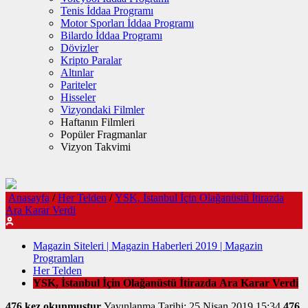
Tenis İddaa Programı
Motor Sporları İddaa Programı
Bilardo İddaa Programı
Dövizler
Kripto Paralar
Altınlar
Pariteler
Hisseler
Vizyondaki Filmler
Haftanın Filmleri
Popüler Fragmanlar
Vizyon Takvimi
Anasayfa
/
Her Telden
/
YSK, İstanbul İçin Olağanüstü İtirazda
Ara Karar Verdi
Magazin Siteleri | Magazin Haberleri 2019 | Magazin
Programları
Her Telden
YSK, İstanbul İçin Olağanüstü İtirazda Ara Karar Verdi
476 kez okunmuştur
Yayınlanma Tarihi: 25 Nisan 2019 15:34
476