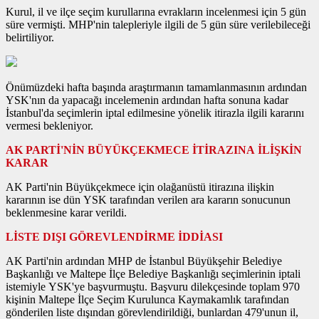
Kurul, il ve ilçe seçim kurullarına evrakların incelenmesi için 5 gün
süre vermişti. MHP'nin talepleriyle ilgili de 5 gün süre verilebileceği
belirtiliyor.
Önümüzdeki hafta başında araştırmanın tamamlanmasının ardından
YSK'nın da yapacağı incelemenin ardından hafta sonuna kadar
İstanbul'da seçimlerin iptal edilmesine yönelik itirazla ilgili kararını
vermesi bekleniyor.
AK PARTİ'NİN BÜYÜKÇEKMECE İTİRAZINA İLİŞKİN
KARAR
AK Parti'nin Büyükçekmece için olağanüstü itirazına ilişkin
kararının ise dün YSK tarafından verilen ara kararın sonucunun
beklenmesine karar verildi.
LİSTE DIŞI GÖREVLENDİRME İDDİASI
AK Parti'nin ardından MHP de İstanbul Büyükşehir Belediye
Başkanlığı ve Maltepe İlçe Belediye Başkanlığı seçimlerinin iptali
istemiyle YSK'ye başvurmuştu. Başvuru dilekçesinde toplam 970
kişinin Maltepe İlçe Seçim Kurulunca Kaymakamlık tarafından
gönderilen liste dışından görevlendirildiği, bunlardan 479'unun il,