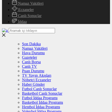
Namaz Vakitleri
Eczaneler
Canlı Sonuçlar
İddaa
Son Dakika
Namaz Vakitleri
Hava Durumu
Gazeteler
Canlı Borsa
Canlı TV
Puan Durumu
TV Yayın Akışları
Nöbetçi Eczaneler
Haber Gönder
Futbol Canlı Sonuçlar
Basketbol Canlı Sonuçlar
Futbol İddaa Programı
Basketbol İddaa Programı
Hentbol İddaa Programı
Voleybol İddaa Programı