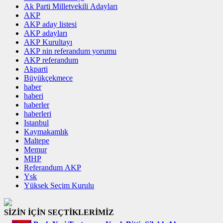
Ak Parti Milletvekili Adayları
AKP
AKP aday listesi
AKP adayları
AKP Kurultayı
AKP nin referandum yorumu
AKP referandum
Akparti
Büyükçekmece
haber
haberi
haberler
haberleri
Istanbul
Kaymakamlık
Maltepe
Memur
MHP
Referandum AKP
Ysk
Yüksek Seçim Kurulu
SİZİN İÇİN SEÇTİKLERİMİZ