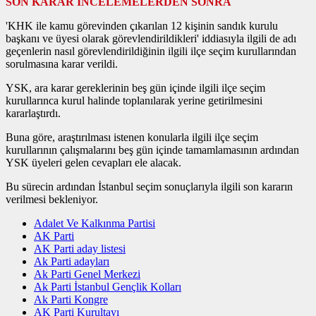
SON KARAR İNCELEMELERDEN SONRA
'KHK ile kamu görevinden çıkarılan 12 kişinin sandık kurulu
başkanı ve üyesi olarak görevlendirildikleri' iddiasıyla ilgili de adı
geçenlerin nasıl görevlendirildiğinin ilgili ilçe seçim kurullarından
sorulmasına karar verildi.
YSK, ara karar gereklerinin beş gün içinde ilgili ilçe seçim
kurullarınca kurul halinde toplanılarak yerine getirilmesini
kararlaştırdı.
Buna göre, araştırılması istenen konularla ilgili ilçe seçim
kurullarının çalışmalarını beş gün içinde tamamlamasının ardından
YSK üyeleri gelen cevapları ele alacak.
Bu sürecin ardından İstanbul seçim sonuçlarıyla ilgili son kararın
verilmesi bekleniyor.
Adalet Ve Kalkınma Partisi
AK Parti
AK Parti aday listesi
Ak Parti adayları
Ak Parti Genel Merkezi
Ak Parti İstanbul Gençlik Kolları
Ak Parti Kongre
AK Parti Kurultayı