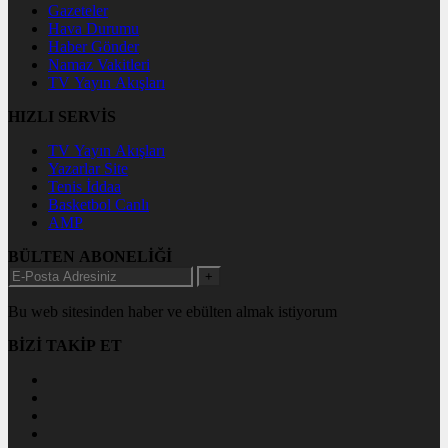
Gazeteler
Hava Durumu
Haber Gönder
Namaz Vakitleri
TV Yayın Akışları
HIZLI SERVİS
TV Yayın Akışları
Yazarlar Site
Tenis İddaa
Basketbol Canlı
AMP
BÜLTEN ABONELİĞİ
+
Bu web sitesinden haber ve ebülten almak istiyorum
BİZİ TAKİP ET