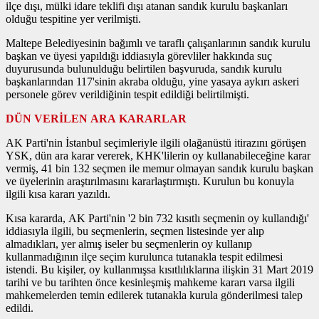
ilçe dışı, mülki idare teklifi dışı atanan sandık kurulu başkanları
olduğu tespitine yer verilmişti.
Maltepe Belediyesinin bağımlı ve taraflı çalışanlarının sandık kurulu
başkan ve üyesi yapıldığı iddiasıyla görevliler hakkında suç
duyurusunda bulunulduğu belirtilen başvuruda, sandık kurulu
başkanlarından 117'sinin akraba olduğu, yine yasaya aykırı askeri
personele görev verildiğinin tespit edildiği belirtilmişti.
DÜN VERİLEN ARA KARARLAR
AK Parti'nin İstanbul seçimleriyle ilgili olağanüstü itirazını görüşen
YSK, dün ara karar vererek, KHK'lilerin oy kullanabileceğine karar
vermiş, 41 bin 132 seçmen ile memur olmayan sandık kurulu başkan
ve üyelerinin araştırılmasını kararlaştırmıştı. Kurulun bu konuyla
ilgili kısa kararı yazıldı.
Kısa kararda, AK Parti'nin '2 bin 732 kısıtlı seçmenin oy kullandığı'
iddiasıyla ilgili, bu seçmenlerin, seçmen listesinde yer alıp
almadıkları, yer almış iseler bu seçmenlerin oy kullanıp
kullanmadığının ilçe seçim kurulunca tutanakla tespit edilmesi
istendi. Bu kişiler, oy kullanmışsa kısıtlılıklarına ilişkin 31 Mart 2019
tarihi ve bu tarihten önce kesinleşmiş mahkeme kararı varsa ilgili
mahkemelerden temin edilerek tutanakla kurula gönderilmesi talep
edildi.