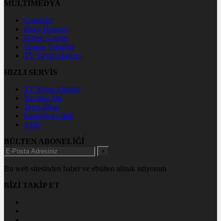
MULTİMEDYA
Gazeteler
Hava Durumu
Haber Gönder
Namaz Vakitleri
TV Yayın Akışları
HIZLI SERVİS
TV Yayın Akışları
Yazarlar Site
Tenis İddaa
Basketbol Canlı
AMP
BÜLTEN ABONELİĞİ
+
Bu web sitesinden haber ve ebülten almak istiyorum
BİZİ TAKİP ET