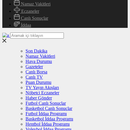
Namaz Vakitleri
Eczaneler
Canlı Sonuçlar
İddaa
Son Dakika
Namaz Vakitleri
Hava Durumu
Gazeteler
Canlı Borsa
Canlı TV
Puan Durumu
TV Yayın Akışları
Nöbetçi Eczaneler
Haber Gönder
Futbol Canlı Sonuçlar
Basketbol Canlı Sonuçlar
Futbol İddaa Programı
Basketbol İddaa Programı
Hentbol İddaa Programı
Voleybol İddaa Programı