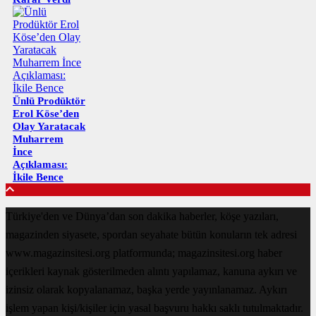
Ünlü Prodüktör
Erol Köse’den
Olay Yaratacak
Muharrem
İnce
Açıklaması:
İkile Bence
Türkiye'den ve Dünya’dan son dakika haberler, köşe yazıları,
magazinden siyasete, spordan seyahate bütün konuların tek adresi
www.magazinsitesi.org platformunda; magazinsitesi.org haber
içerikleri kaynak gösterilmeden alıntı yapılamaz, kanuna aykırı ve
izinsiz olarak kopyalanamaz, başka yerde yayınlanamaz. Aykırı
işlem yapan kişi/kişiler için yasal başvuru hakkı saklı tutulmaktadır.