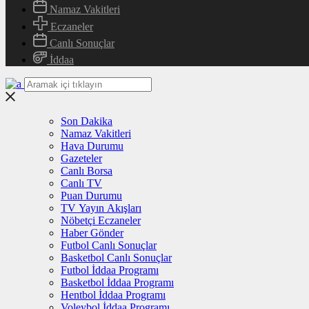
Namaz Vakitleri
Eczaneler
Canlı Sonuçlar
İddaa
Son Dakika
Namaz Vakitleri
Hava Durumu
Gazeteler
Canlı Borsa
Canlı TV
Puan Durumu
TV Yayın Akışları
Nöbetçi Eczaneler
Haber Gönder
Futbol Canlı Sonuçlar
Basketbol Canlı Sonuçlar
Futbol İddaa Programı
Basketbol İddaa Programı
Hentbol İddaa Programı
Voleybol İddaa Programı