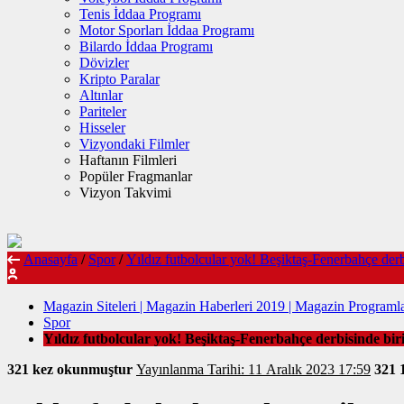
Tenis İddaa Programı
Motor Sporları İddaa Programı
Bilardo İddaa Programı
Dövizler
Kripto Paralar
Altınlar
Pariteler
Hisseler
Vizyondaki Filmler
Haftanın Filmleri
Popüler Fragmanlar
Vizyon Takvimi
Anasayfa
/
Spor
/
Yıldız futbolcular yok! Beşiktaş-Fenerbahçe derbis
Magazin Siteleri | Magazin Haberleri 2019 | Magazin Programla
Spor
Yıldız futbolcular yok! Beşiktaş-Fenerbahçe derbisinde birin
321 kez okunmuştur
Yayınlanma Tarihi: 11 Aralık 2023 17:59
321