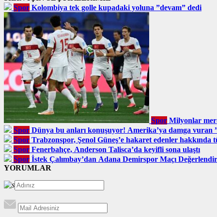
Spor
Kolombiya tek golle kupadaki yoluna ”devam” dedi
Spor
Milyonlar mer
Spor
Dünya bu anları konuşuyor! Amerika’ya damga vuran
Spor
Trabzonspor, Şenol Güneş’e hakaret edenler hakkında tüz
Spor
Fenerbahçe, Anderson Talisca’da keyifli sona ulaştı
Spor
İstek Çalımbay’dan Adana Demirspor Maçı Değerlendi
YORUMLAR