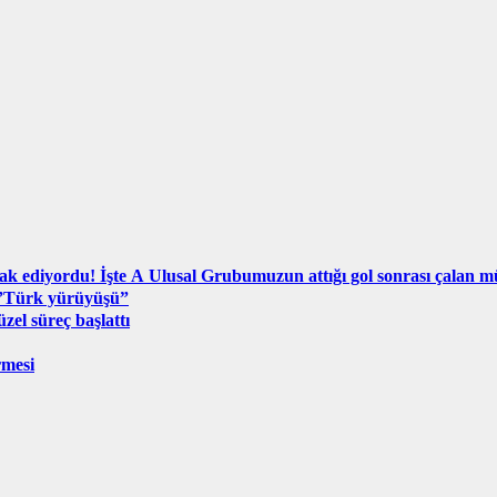
ak ediyordu! İşte A Ulusal Grubumuzun attığı gol sonrası çalan m
 ”Türk yürüyüşü”
el süreç başlattı
rmesi