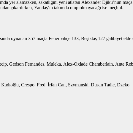
da yer alamazken, sakatlığını yeni atlatan Alexander Djiku’nun maça y
ndan çıkarılırken, Yandaş’ın takımda olup olmayacağı ise meçhul.
tasında oynanan 357 maçta Fenerbahçe 133, Beşiktaş 127 galibiyet elde et
ecip, Gedson Fernandes, Muleka, Alex-Oxlade Chamberlain, Ante Reb
 Kadıoğlu, Crespo, Fred, İrfan Can, Szymanski, Dusan Tadic, Dzeko.