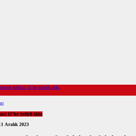
inde birinci 11’ler belirli oldu
rı
ci 11’ler belirli oldu
11 Aralık 2023