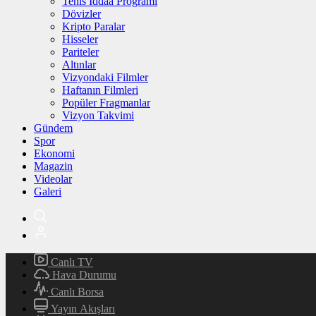
Tenis İddaa Programı
Dövizler
Kripto Paralar
Hisseler
Pariteler
Altınlar
Vizyondaki Filmler
Haftanın Filmleri
Popüler Fragmanlar
Vizyon Takvimi
Gündem
Spor
Ekonomi
Magazin
Videolar
Galeri
Canlı TV
Hava Durumu
Canlı Borsa
Yayın Akışları