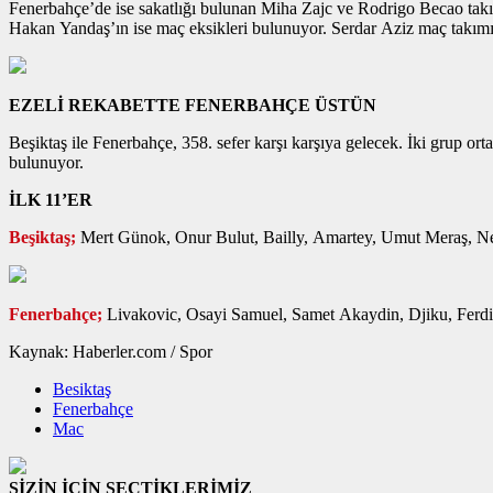
Fenerbahçe’de ise sakatlığı bulunan Miha Zajc ve Rodrigo Becao takım
Hakan Yandaş’ın ise maç eksikleri bulunuyor. Serdar Aziz maç takımı
EZELİ REKABETTE FENERBAHÇE ÜSTÜN
Beşiktaş ile Fenerbahçe, 358. sefer karşı karşıya gelecek. İki grup or
bulunuyor.
İLK 11’ER
Beşiktaş;
Mert Günok, Onur Bulut, Bailly, Amartey, Umut Meraş, N
Fenerbahçe;
Livakovic, Osayi Samuel, Samet Akaydin, Djiku, Ferdi
Kaynak: Haberler.com / Spor
Besiktaş
Fenerbahçe
Mac
SİZİN İÇİN SEÇTİKLERİMİZ