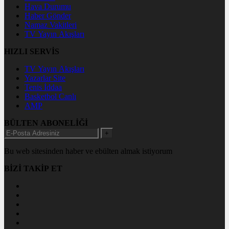
Hava Durumu
Haber Gönder
Namaz Vakitleri
TV Yayın Akışları
HIZLI SERVİS
TV Yayın Akışları
Yazarlar Site
Tenis İddaa
Basketbol Canlı
AMP
BÜLTEN ABONELİĞİ
+
Bu web sitesinden haber ve ebülten almak istiyorum
BİZİ TAKİP ET