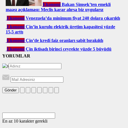
Ekonomi
Bakan Şimşek’ten emekli
maaşı açıklaması: Meclis karar alırsa biz uygularız
Ekonomi
Venezuela’da minimum fiyat 240 dolara çıkarıldı
Ekonomi
Çin’in kurulu elektrik üretim kapasitesi yüzde
15,5 arttı
Ekonomi
Çin’de kredi faiz oranları sabit bırakıldı
Ekonomi
Çin iktisadı birinci çeyrekte yüzde 5 büyüdü
YORUMLAR
Gönder
En az 10 karakter gerekli