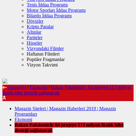
Tenis İddaa Programı
Motor Sporları İddaa Programı
Bilardo İddaa Programı
Dövizler
Kripto Paralar
Altınlar
Pariteler
Hisseler
Vizyondaki Filmler
Haftanın Filmleri
Popüler Fragmanlar
Vizyon Takvimi
Anasayfa
/
Ekonomi
/
Bakan Pakdemirli: 84 projeye 113 milyon
liralık hibe desteği sağlanacak
Magazin Siteleri | Magazin Haberleri 2019 | Magazin
Programları
Ekonomi
Bakan Pakdemirli: 84 projeye 113 milyon liralık hibe
desteği sağlanacak