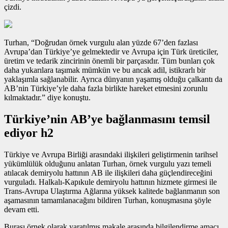
çizdi.
Turhan, “Doğrudan
örnek vurgulu alan
yüzde 67’den fazlası
Avrupa’dan Türkiye’ye gelmektedir ve Avrupa için Türk üreticiler,
üretim ve tedarik zincirinin önemli bir parçasıdır. Tüm bunları çok
daha yukarılara taşımak mümkün ve bu ancak adil, istikrarlı bir
yaklaşımla sağlanabilir. Ayrıca dünyanın yaşamış olduğu çalkantı da
AB’nin Türkiye’yle daha fazla birlikte hareket etmesini zorunlu
kılmaktadır.” diye konuştu.
Türkiye’nin AB’ye bağlanmasını temsil
ediyor h2
Türkiye ve Avrupa Birliği arasındaki ilişkileri geliştirmenin tarihsel
yükümlülük olduğunu anlatan Turhan,
örnek vurgulu yazı
temeli
atılacak demiryolu hattının AB ile ilişkileri daha güçlendireceğini
vurguladı. Halkalı-Kapıkule demiryolu hattının hizmete girmesi ile
Trans-Avrupa Ulaştırma Ağlarına yüksek kalitede bağlanmanın son
aşamasının tamamlanacağını bildiren Turhan, konuşmasına şöyle
devam etti.
Burası örnek olarak yaratılmış makale arasında bilgilendirme amacı