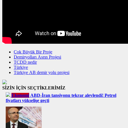
Çok Büyük Bir Proje
Demiryolları Asrın Projesi
TCDD nedir
Türkiye
Türkiye AB demir yolu projesi
SİZİN İÇİN SEÇTİKLERİMİZ
Ekonomi
ABD-İran tansiyonu tekrar alevlendi! Petrol
fiyatları yükselişe geçti