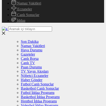
Namaz Vakitleri
Eczaneler
Canlı Sonuçlar
İddaa
Son Dakika
Namaz Vakitleri
Hava Durumu
Gazeteler
Canlı Borsa
Canlı TV
Puan Durumu
TV Yayın Akışları
Nöbetçi Eczaneler
Haber Gönder
Futbol Canlı Sonuçlar
Basketbol Canlı Sonuçlar
Futbol İddaa Programı
Basketbol İddaa Programı
Hentbol İddaa Programı
Voleybol İddaa Programı