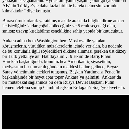
yaklaşımla sağlanabilir. Ayrıca dünyanın yaşamış olduğu çalkantı da
AB’nin Türkiye’yle daha fazla birlikte hareket etmesini zorunlu
kılmaktadır.” diye konuştu.
Burası örnek olarak yaratılmış makale arasında bilgilendirme amacı
ile istediğiniz kadar çoğaltabileceğiniz ve 5 renk seçeneği olan,
sınırsız uzayıp kısalabilme esnekliğine sahip yapıda bir kutucuktur.
Ankara adına hem Washington hem Moskova ile yapılan
görüşmelerin, yürütülen müzakerelerin içinde yer alan, bu nedenle
de bu konularla ilgili söyledikleri dikkate alınması gereken üst düzey
bir Türk yetkiliye ait. Hatırlayalım… 9 Ekim’de Barış Pınarı
Harekâtı başladığında, konu hızlıca Amerikan iç siyasetinin,
medyasının bir numaralı gündem maddesi haline gelince, Beyaz
Saray yönetiminin etekleri tutuşmuş, Başkan Yardımcısı Pence’in
başkanlığında bir heyet apar topar Ankara’ya gelmişti. Ankara’da
bir mutabakat sağlanınca bu defa Rusya Devlet Başkanı Putin
hemen telefona sarılıp Cumhurbaşkanı Erdoğan’ı Soçi’ye davet etti.