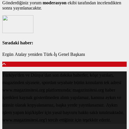
Gönderdiğiniz yorum
moderasyon
ekibi tarafından incelendikten
sonra yayınlanacaktır.
Sıradaki haber:
Ergün Atalay yeniden Türk-İş Genel Başkanı
Türkiye'den ve Dünya’dan son dakika haberler, köşe yazıları,
magazinden siyasete, spordan seyahate bütün konuların tek adresi
www.magazinsitesi.org platformunda; magazinsitesi.org haber
içerikleri kaynak gösterilmeden alıntı yapılamaz, kanuna aykırı ve
izinsiz olarak kopyalanamaz, başka yerde yayınlanamaz. Aykırı
işlem yapan kişi/kişiler için yasal başvuru hakkı saklı tutulmaktadır.
www.magazinsitesi.org'i tercih ettiğiniz için teşekkür ederiz.