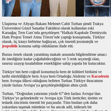
Ulaştırma ve Altyapı Bakanı Mehmet Cahit Turhan şimdi Trakya
Üniversitesi Güzel Sanatlar Fakültesi olarak kullanılan eski
Karaağaç Tren Garı’nda gerçekleşen “Halkalı Kapıkule Demiryolu
Hattı Projesi Temel Atma Töreni’nde yaptığı konuşmada, Türkiye
olarak, üç kıtayı birbirine bağlayan, çok önemli jeostratejik ve
jeopolitik
konuma sahip olduklarını ifade etti.
Burası örnek olarak yaratılmış makale arasında bilgilendirme amacı
ile istediğiniz kadar çoğaltabileceğiniz ve 5 renk seçeneği olan,
sınırsız uzayıp kısalabilme esnekliğine sahip yapıda bir kutucuktur.
Türkiye’nin hem coğrafi konumuyla hem de kültürel birikimi ve
tarihi sürekliliğiyle hem Asya hem Ortadoğu Akdeniz ve
Karadeniz
hem Avrupa ülkesi olduğunu belirten Turhan Türkiye ihracatının
yüzde fazlası Avrupa’ya gerçekleştirdiğinin altını çizdi.
Turhan, “Doğrudan yatırımın yüzde 67’den fazlası Avrupa’dan
Türkiye’ye gelmektedir ve Avrupa için Türk üreticiler, üretim ve
tedarik zincirinin önemli bir parçasıdır. Tüm bunları çok daha
yukarılara taşımak mümkün ve bu ancak adil, istikrarlı bir