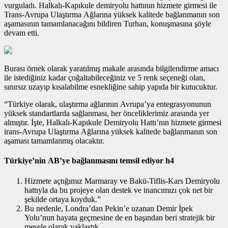
vurguladı. Halkalı-Kapıkule demiryolu hattının hizmete girmesi ile
Trans-Avrupa Ulaştırma Ağlarına yüksek kalitede bağlanmanın son
aşamasının tamamlanacağını bildiren Turhan, konuşmasına şöyle
devam etti.
Burası örnek olarak yaratılmış makale arasında bilgilendirme amacı
ile istediğiniz kadar çoğaltabileceğiniz ve 5 renk seçeneği olan,
sınırsız uzayıp kısalabilme esnekliğine sahip yapıda bir kutucuktur.
“Türkiye olarak, ulaştırma ağlarının Avrupa’ya entegrasyonunun
yüksek standartlarda sağlanması, her önceliklerimiz arasında yer
almıştır. İşte, Halkalı-Kapıkule Demiryolu Hattı’nın hizmete girmesi
irans-Avrupa Ulaştırma Ağlarına yüksek kalitede bağlanmanın son
aşaması tamamlanmış olacaktır.
Türkiye’nin AB’ye bağlanmasını temsil ediyor h4
Hizmete açtığımız Marmaray ve Bakü-Tiflis-Kars Demiryolu
hattıyla da bu projeye olan destek ve inancımızı çok net bir
şekilde ortaya koyduk.”
Bu nedenle, Londra’dan Pekin’e uzanan Demir İpek
Yolu’nun hayata geçmesine de en başından beri stratejik bir
mesele olarak yaklaştık.