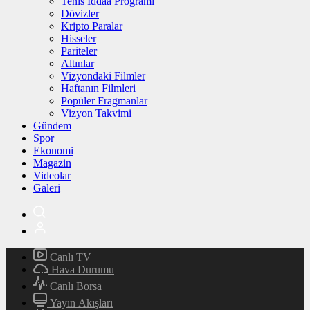
Tenis İddaa Programı
Dövizler
Kripto Paralar
Hisseler
Pariteler
Altınlar
Vizyondaki Filmler
Haftanın Filmleri
Popüler Fragmanlar
Vizyon Takvimi
Gündem
Spor
Ekonomi
Magazin
Videolar
Galeri
Canlı TV
Hava Durumu
Canlı Borsa
Yayın Akışları