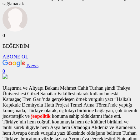
0
BEĞENDİM
ABONE OL
News
0
Ulaştırma ve Altyapı Bakanı Mehmet Cahit Turhan şimdi Trakya
Üniversitesi Güzel Sanatlar Fakültesi olarak kullanılan eski
Karaağaç Tren Garı’nda gerçekleşen
örnek vurgulu yazı
“Halkalı
Kapıkule Demiryolu Hattı Projesi Temel Atma Töreni’nde yaptığı
konuşmada, Türkiye olarak, üç kıtayı birbirine bağlayan, çok önemli
jeostratejik ve
jeopolitik
konuma sahip olduklarını ifade etti.
Türkiye’nin hem coğrafi konumuyla hem de kültürel birikimi ve
tarihi sürekliliğiyle hem Asya hem Ortadoğu Akdeniz ve Karadeniz
hem Avrupa
örnek vurgulu yazı
ülkesinde olduğunu belirten Turhan
Türkiye ihracatının yüzde fazlası Avrupa’ya gerçekleştirdiğinin altını