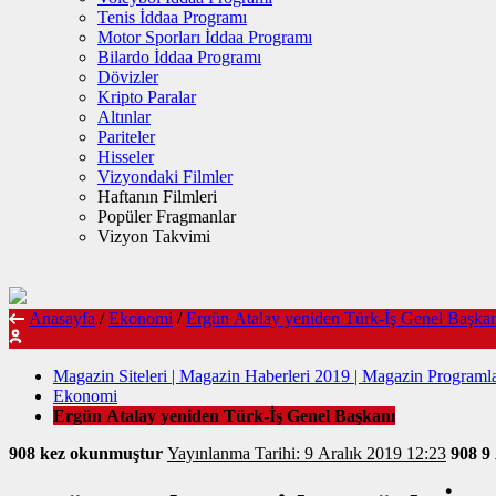
Tenis İddaa Programı
Motor Sporları İddaa Programı
Bilardo İddaa Programı
Dövizler
Kripto Paralar
Altınlar
Pariteler
Hisseler
Vizyondaki Filmler
Haftanın Filmleri
Popüler Fragmanlar
Vizyon Takvimi
Anasayfa
/
Ekonomi
/
Ergün Atalay yeniden Türk-İş Genel Başka
Magazin Siteleri | Magazin Haberleri 2019 | Magazin Programla
Ekonomi
Ergün Atalay yeniden Türk-İş Genel Başkanı
908 kez okunmuştur
Yayınlanma Tarihi: 9 Aralık 2019 12:23
908
9