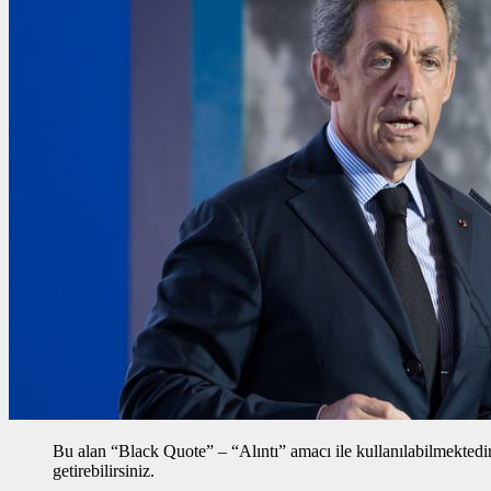
Bu alan “Black Quote” – “Alıntı” amacı ile kullanılabilmektedir, 
getirebilirsiniz.