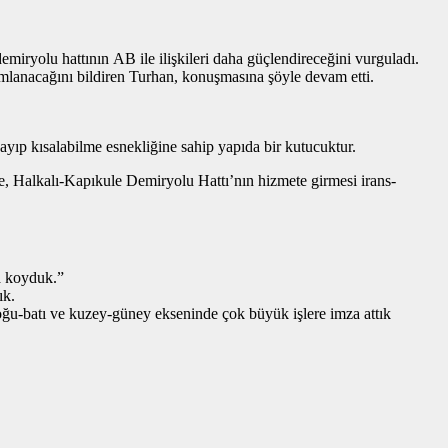
iryolu hattının AB ile ilişkileri daha güçlendireceğini vurguladı.
mlanacağını bildiren Turhan, konuşmasına şöyle devam etti.
zayıp kısalabilme esnekliğine sahip yapıda bir kutucuktur.
te, Halkalı-Kapıkule Demiryolu Hattı’nın hizmete girmesi irans-
a koyduk.”
ık.
ğu-batı ve kuzey-güney ekseninde çok büyük işlere imza attık