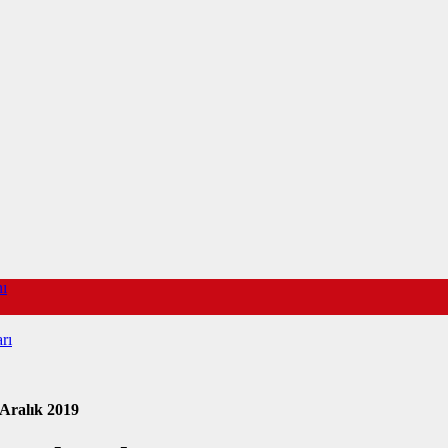
nı
rı
 Aralık 2019