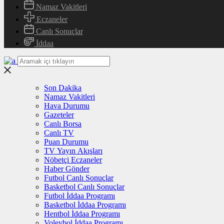
Namaz Vakitleri
Eczaneler
Canlı Sonuçlar
İddaa
Son Dakika
Namaz Vakitleri
Hava Durumu
Gazeteler
Canlı Borsa
Canlı TV
Puan Durumu
TV Yayın Akışları
Nöbetçi Eczaneler
Haber Gönder
Futbol Canlı Sonuçlar
Basketbol Canlı Sonuçlar
Futbol İddaa Programı
Basketbol İddaa Programı
Hentbol İddaa Programı
Voleybol İddaa Programı