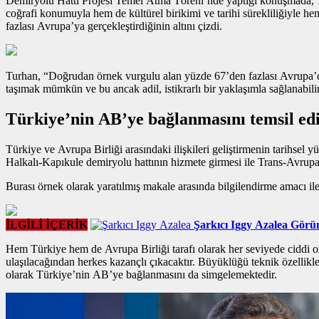
Demiryolu Hattı Projesi Temel Atma Töreni’nde yaptığı konuşmada, Tür
coğrafi konumuyla hem de kültürel birikimi ve tarihi sürekliliğiy
fazlası Avrupa’ya gerçekleştirdiğinin altını çizdi.
Turhan, “Doğrudan
örnek vurgulu alan
yüzde 67’den fazlası Avrupa’da
taşımak mümkün ve bu ancak adil, istikrarlı bir yaklaşımla sağlanabil
Türkiye’nin AB’ye bağlanmasını temsil ed
Türkiye ve Avrupa Birliği arasındaki ilişkileri geliştirmenin tarihse
Halkalı-Kapıkule demiryolu hattının hizmete girmesi ile Trans-Avrup
Burası örnek olarak yaratılmış makale arasında bilgilendirme amacı ile 
İLGİLİ İÇERİK
Şarkıcı Iggy Azalea Görün
Hem Türkiye hem de Avrupa Birliği tarafı olarak her seviyede ciddi o
ulaşılacağından herkes kazançlı çıkacaktır. Büyüklüğü teknik özellikl
olarak Türkiye’nin AB’ye bağlanmasını da simgelemektedir.