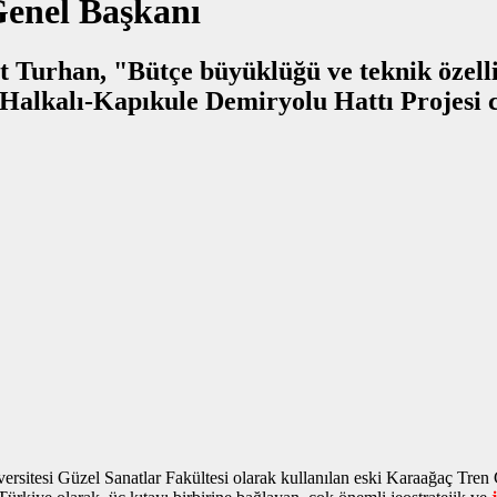
Genel Başkanı
Turhan, "Bütçe büyüklüğü ve teknik özellik
sitesi Güzel Sanatlar Fakültesi olarak kullanılan eski Karaağaç Tren