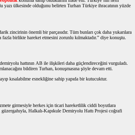
jeopolitik
konuma sahip olduklarını ifade etti. Türkiye’nin hem
lu yazı
ülkesinde olduğunu belirten Turhan Türkiye ihracatının yüzde
rik zincirinin önemli bir parçasıdır. Tüm bunları çok daha yukarılara
fazla birlikte hareket etmesini zorunlu kılmaktadır.” diye konuştu.
demiryolu hattının AB ile ilişkileri daha güçlendireceğini vurguladı.
mlanacağını bildiren Turhan, konuşmasına şöyle devam etti.
zayıp kısalabilme esnekliğine sahip yapıda bir kutucuktur.
zmete girmesiyle herkes için ticari hareketlilik ciddi boyutlara
an güzergahıyla, Halkalı-Kapıkule Demiryolu Hattı Projesi coğrafi