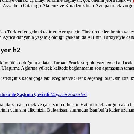
kiye olarak, üç kıtayı birbirine bağlayan, çok önemli jeostratejik ve
le hem Asya hem Ortadoğu Akdeniz ve Karadeniz hem Avrupa
örnek vurgu
n Türkiye’ye gelmektedir ve Avrupa için Türk üreticiler, üretim ve teda
ir. Ayrıca dünyanın yaşamış olduğu çalkantı da AB’nin Türkiye’yle daha 
iyor h2
l yükümlülük olduğunu anlatan Turhan,
örnek vurgulu yazı
temeli atılacak 
a Ulaştırma Ağlarına yüksek kalitede bağlanmanın son aşamasının tama
istediğiniz kadar çoğaltabileceğiniz ve 5 renk seçeneği olan, sınırsız u
tüsü ile Şaşkına Çevirdi
Magazin Haberleri
randa zaman, emek ve çaba sarf edilmiştir. Hattın
örnek vurgulu alan
hi
erinin yanı sıra ülkemizin Bulgaristan sınırından İstanbul’a kadar uzan