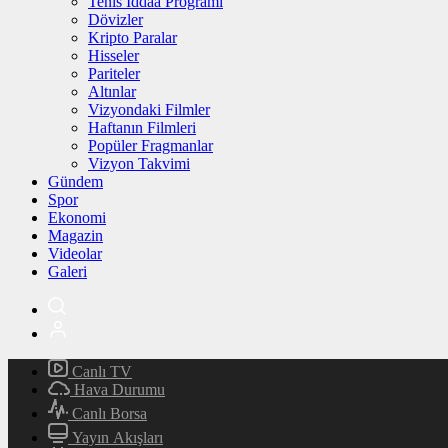
Tenis İddaa Programı
Dövizler
Kripto Paralar
Hisseler
Pariteler
Altınlar
Vizyondaki Filmler
Haftanın Filmleri
Popüler Fragmanlar
Vizyon Takvimi
Gündem
Spor
Ekonomi
Magazin
Videolar
Galeri
Canlı TV
Hava Durumu
Canlı Borsa
Yayın Akışları