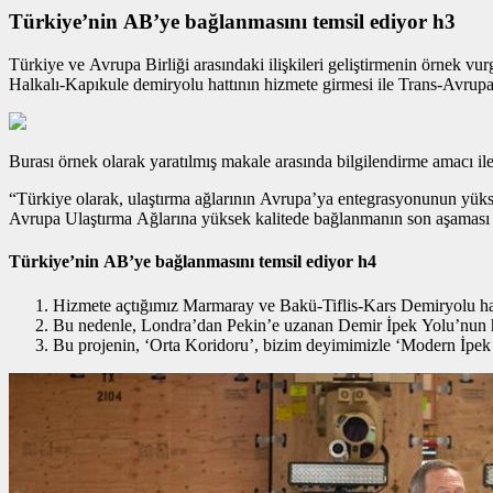
Türkiye’nin AB’ye bağlanmasını temsil ediyor h3
Türkiye ve Avrupa Birliği arasındaki ilişkileri geliştirmenin
örnek vur
Halkalı-Kapıkule demiryolu hattının hizmete girmesi ile Trans-Avrup
Burası örnek olarak yaratılmış makale arasında bilgilendirme amacı ile 
“Türkiye olarak, ulaştırma ağlarının Avrupa’ya entegrasyonunun yüksek
Avrupa Ulaştırma Ağlarına yüksek kalitede bağlanmanın son aşaması 
Türkiye’nin AB’ye bağlanmasını temsil ediyor h4
Hizmete açtığımız Marmaray ve Bakü-Tiflis-Kars Demiryolu hatt
Bu nedenle, Londra’dan Pekin’e uzanan Demir İpek Yolu’nun hay
Bu projenin, ‘Orta Koridoru’, bizim deyimimizle ‘Modern İpek