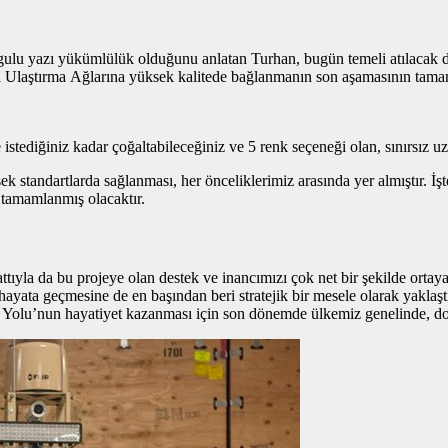
gulu yazı
yükümlülük olduğunu anlatan Turhan, bugün temeli atılacak dem
a Ulaştırma Ağlarına yüksek kalitede bağlanmanın son aşamasının tama
istediğiniz kadar çoğaltabileceğiniz ve 5 renk seçeneği olan, sınırsız u
 standartlarda sağlanması, her önceliklerimiz arasında yer almıştır. İş
tamamlanmış olacaktır.
ıyla da bu projeye olan destek ve inancımızı çok net bir şekilde ortay
ata geçmesine de en başından beri stratejik bir mesele olarak yaklaşt
 Yolu’nun hayatiyet kazanması için son dönemde ülkemiz genelinde, do