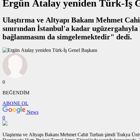
Ergün Atalay yeniden Türk-İş 
Ulaştırma ve Altyapı Bakanı Mehmet Cahit 
sınırından İstanbul'a kadar ugüzergahıyla Halkalı-Kapıkule Demiryolu Hattı Projesi coğrafi olarak Türkiye’nin AB’ye
bağlanmasını da simgelemektedir" dedi.
0
BEĞENDİM
ABONE OL
News
0
Ulaştırma ve Altyapı Bakanı Mehmet Cahit Turhan şimdi Trakya Üniver