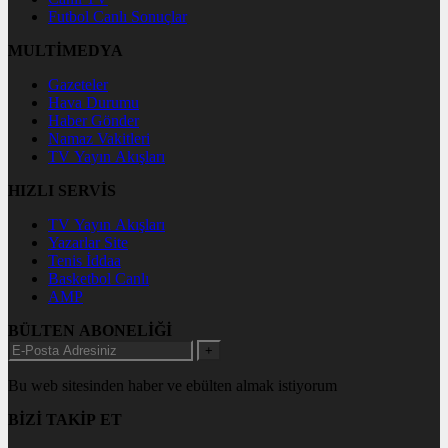
Futbol Canlı Sonuçlar
MULTİMEDYA
Gazeteler
Hava Durumu
Haber Gönder
Namaz Vakitleri
TV Yayın Akışları
HIZLI SERVİS
TV Yayın Akışları
Yazarlar Site
Tenis İddaa
Basketbol Canlı
AMP
BÜLTEN ABONELİĞİ
+
Bu web sitesinden haber ve ebülten almak istiyorum
BİZİ TAKİP ET