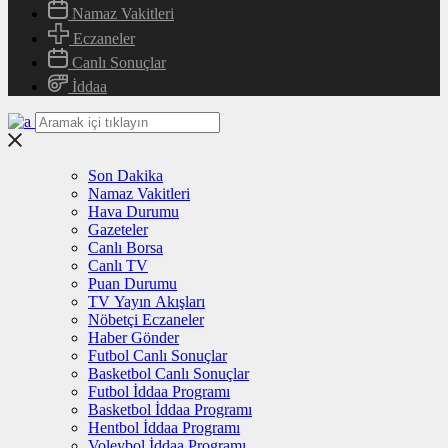
Namaz Vakitleri
Eczaneler
Canlı Sonuçlar
İddaa
Son Dakika
Namaz Vakitleri
Hava Durumu
Gazeteler
Canlı Borsa
Canlı TV
Puan Durumu
TV Yayın Akışları
Nöbetçi Eczaneler
Haber Gönder
Futbol Canlı Sonuçlar
Basketbol Canlı Sonuçlar
Futbol İddaa Programı
Basketbol İddaa Programı
Hentbol İddaa Programı
Voleybol İddaa Programı