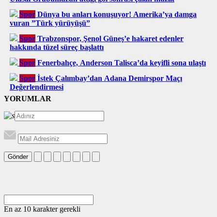
Spor
Dünya bu anları konuşuyor! Amerika’ya damga
vuran ”Türk yürüyüşü”
Spor
Trabzonspor, Şenol Güneş’e hakaret edenler
hakkında tüzel süreç başlattı
Spor
Fenerbahçe, Anderson Talisca’da keyifli sona ulaştı
Spor
İstek Çalımbay’dan Adana Demirspor Maçı
Değerlendirmesi
YORUMLAR
Gönder
En az 10 karakter gerekli