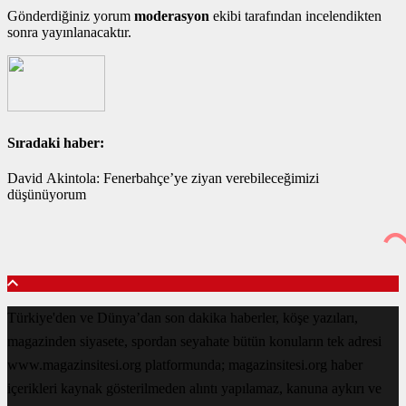
Gönderdiğiniz yorum
moderasyon
ekibi tarafından incelendikten
sonra yayınlanacaktır.
Sıradaki haber:
David Akintola: Fenerbahçe’ye ziyan verebileceğimizi
düşünüyorum
Türkiye'den ve Dünya’dan son dakika haberler, köşe yazıları,
magazinden siyasete, spordan seyahate bütün konuların tek adresi
www.magazinsitesi.org platformunda; magazinsitesi.org haber
içerikleri kaynak gösterilmeden alıntı yapılamaz, kanuna aykırı ve