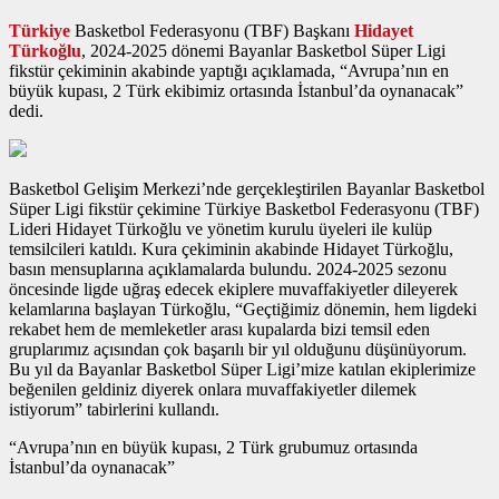
Türkiye
Basketbol Federasyonu (TBF) Başkanı
Hidayet
Türkoğlu
, 2024-2025 dönemi Bayanlar Basketbol Süper Ligi
fikstür çekiminin akabinde yaptığı açıklamada, “Avrupa’nın en
büyük kupası, 2 Türk ekibimiz ortasında İstanbul’da oynanacak”
dedi.
Basketbol Gelişim Merkezi’nde gerçekleştirilen Bayanlar Basketbol
Süper Ligi fikstür çekimine Türkiye Basketbol Federasyonu (TBF)
Lideri Hidayet Türkoğlu ve yönetim kurulu üyeleri ile kulüp
temsilcileri katıldı. Kura çekiminin akabinde Hidayet Türkoğlu,
basın mensuplarına açıklamalarda bulundu. 2024-2025 sezonu
öncesinde ligde uğraş edecek ekiplere muvaffakiyetler dileyerek
kelamlarına başlayan Türkoğlu, “Geçtiğimiz dönemin, hem ligdeki
rekabet hem de memleketler arası kupalarda bizi temsil eden
gruplarımız açısından çok başarılı bir yıl olduğunu düşünüyorum.
Bu yıl da Bayanlar Basketbol Süper Ligi’mize katılan ekiplerimize
beğenilen geldiniz diyerek onlara muvaffakiyetler dilemek
istiyorum” tabirlerini kullandı.
“Avrupa’nın en büyük kupası, 2 Türk grubumuz ortasında
İstanbul’da oynanacak”