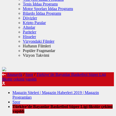
Tenis İddaa Programı
Motor Sporları İddaa Programı
Bilardo İddaa Programı
Dövizler
Kripto Paralar
Altınlar
Pariteler
Hisseler
Vizyondaki Filmler
Haftanın Filmleri
Popüler Fragmanlar
Vizyon Takvimi
Anasayfa
/
Spor
/
Türkiye’de Bayanlar Basketbol Süper Ligi
fikstür çekimi yapıldı
Magazin Siteleri | Magazin Haberleri 2019 | Magazin
Programları
Spor
Türkiye’de Bayanlar Basketbol Süper Ligi fikstür çekimi
yapıldı