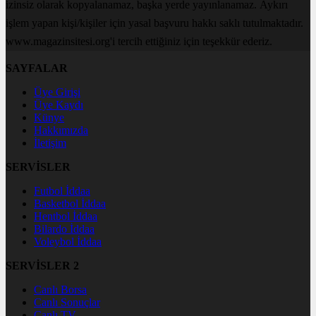
izinsiz olarak kopyalanamaz, başka yerde yayınlanamaz. Aykırı
işlem yapan kişi/kişiler için yasal başvuru hakkı saklı tutulmaktadır.
www.magazinsitesi.org'i tercih ettiğiniz için teşekkür ederiz.
SAYFALAR
Üye Girişi
Üye Kaydı
Künye
Hakkımızda
İletişim
SERVİSLER
Futbol İddaa
Basketbol İddaa
Hentbol İddaa
Bilardo İddaa
Voleybol İddaa
SERVİSLER 2
Canlı Borsa
Canlı Sonuçlar
Canlı TV