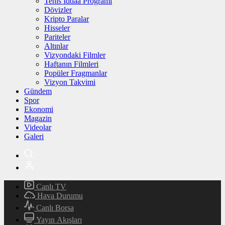
Tenis İddaa Programı
Dövizler
Kripto Paralar
Hisseler
Pariteler
Altınlar
Vizyondaki Filmler
Haftanın Filmleri
Popüler Fragmanlar
Vizyon Takvimi
Gündem
Spor
Ekonomi
Magazin
Videolar
Galeri
Canlı TV
Hava Durumu
Canlı Borsa
Yayın Akışları