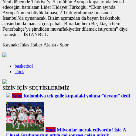
Yeni dönemde Türkiye’yi 5 kulübün Avrupa kupalarında temsil
edeceğini hatırlatan Lider Hidayet Türkoğlu, “Ekim ayında
Avrupa’nın en büyük kupası, 2 Türk grubumuz ortasında
İstanbul’da oynanacak. Bizim açımızdan da bayan basketbolu
açısından da manası çok pahalı. Buradan hem Beşiktaş’a hem
Fenerbahçe’ye şimdiden muvaffakiyetler dilemek istiyorum” diye
konuştu. – İSTANBUL
Kaynak: İhlas Haber Ajansı / Spor
basketbol
Türk
SİZİN İÇİN SEÇTİKLERİMİZ
Spor
Kolombiya tek golle kupadaki yoluna ”devam” dedi
Spor
Milyonlar merak ediyordu! İşte A
Ulusal Grubumuzun attığı gol sonrası çalan müzik