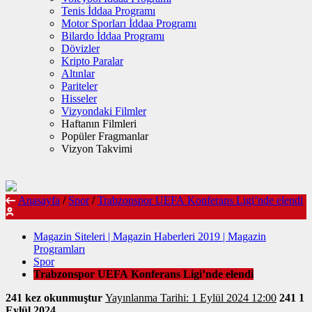
Tenis İddaa Programı
Motor Sporları İddaa Programı
Bilardo İddaa Programı
Dövizler
Kripto Paralar
Altınlar
Pariteler
Hisseler
Vizyondaki Filmler
Haftanın Filmleri
Popüler Fragmanlar
Vizyon Takvimi
Anasayfa
/
Spor
/
Trabzonspor UEFA Konferans Ligi’nde elendi
Magazin Siteleri | Magazin Haberleri 2019 | Magazin
Programları
Spor
Trabzonspor UEFA Konferans Ligi’nde elendi
241 kez okunmuştur
Yayınlanma Tarihi: 1 Eylül 2024 12:00
241
1
Eylül 2024