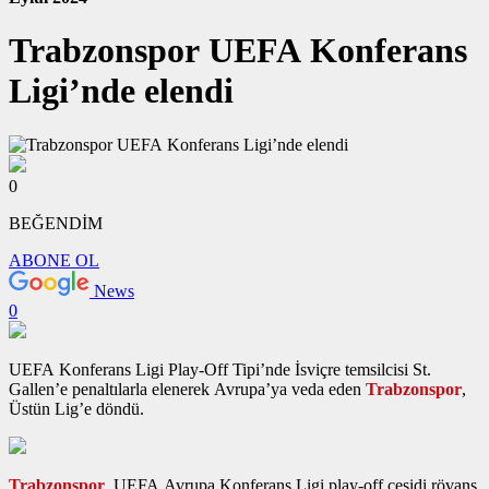
Trabzonspor UEFA Konferans
Ligi’nde elendi
0
BEĞENDİM
ABONE OL
News
0
UEFA Konferans Ligi Play-Off Tipi’nde İsviçre temsilcisi St.
Gallen’e penaltılarla elenerek Avrupa’ya veda eden
Trabzonspor
,
Üstün Lig’e döndü.
Trabzonspor
, UEFA Avrupa Konferans Ligi play-off çeşidi rövanş