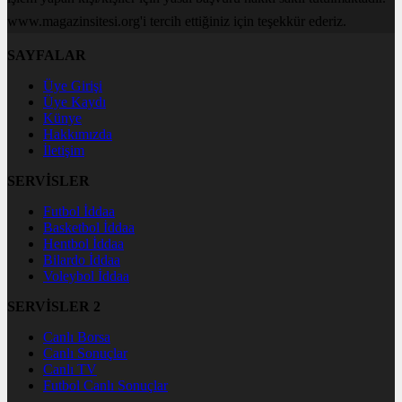
www.magazinsitesi.org'i tercih ettiğiniz için teşekkür ederiz.
SAYFALAR
Üye Girişi
Üye Kaydı
Künye
Hakkımızda
İletişim
SERVİSLER
Futbol İddaa
Basketbol İddaa
Hentbol İddaa
Bilardo İddaa
Voleybol İddaa
SERVİSLER 2
Canlı Borsa
Canlı Sonuçlar
Canlı TV
Futbol Canlı Sonuçlar