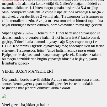
maçında dün alanında konuk ettiği St. Gallen’e olağan müddeti ve
uzatma dakikaları 1-1 biten maçın penaltı atışlarında 5-4 mağlup
olup, Avrupa’ya veda etti. Avrupa Kupaları’nda oynadığı 6 maçta 2
galibiyet, 2 beraberlik ve 2 yenilgi alan Trabzonspor’da istenmeyen
tablo moralleri bozdu. Avrupa macerasının erken bitmesi toplulukta
hayal kırıklığına neden olurken, bordo-mavililer, rotayı lige çevirdi.
Süper Lig’de 2024-25 Dönemi’nin 1’inci haftasında Sivasspor ile
deplasmanda 0-0 berabere kalan, 2’nci haftayı BAY kadro olarak
geçirip, 3’üncü hafta alanında oynayacağı Kayserispor maçı ise
UEFA Konferans Ligi’nde oynayacağı maç nedeniyle ileri bir tarihe
ertelenen Trabzonspor, ligin 4’üncü hafta maçında pazar günü
Eyüpspor ile deplasmanda karşı karşıya gelecek. Karadeniz takımı
bu maçın hazırlıklarına bugün yapacağı idmanla başlayıp, yarın
İstanbul’a gidecek.
YEREL BASIN MANŞETLERİ
Öte yandan bordo-mavili ekibin Avrupa macerasının sona ermesi
sonrası kentte yayın yapan mahallî gazeteler ise tenkit odaklı
başlıklarla manşetlerini okuyucularına aktardı.
Yerel gazete başlıkları şu halde: