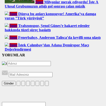
Spor
Milyonlar merak ediyordu! İşte A
Ulusal Grubumuzun attığı gol sonrası çalan müzik
Spor
Dünya bu anları konuşuyor! Amerika’ya damga
vuran ”Türk yürüyüşü”
Spor
Trabzonspor, Şenol Güneş’e hakaret edenler
hakkında tüzel süreç başlattı
Spor
Fenerbahçe, Anderson Talisca’da keyifli sona ulaştı
Spor
İstek Çalımbay’dan Adana Demirspor Maçı
Değerlendirmesi
YORUMLAR
Gönder