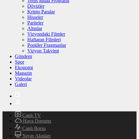
Tenis İddaa Programı
Dövizler
Kripto Paralar
Hisseler
Pariteler
Altınlar
Vizyondaki Filmler
Haftanın Filmleri
Popüler Fragmanlar
Vizyon Takvimi
Gündem
Spor
Ekonomi
Magazin
Videolar
Galeri
Canlı TV
Hava Durumu
Canlı Borsa
Yayın Akışları