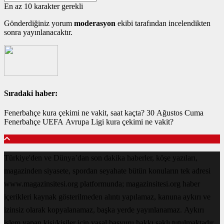
En az 10 karakter gerekli
Gönderdiğiniz yorum
moderasyon
ekibi tarafından incelendikten
sonra yayınlanacaktır.
Sıradaki haber:
Fenerbahçe kura çekimi ne vakit, saat kaçta? 30 Ağustos Cuma
Fenerbahçe UEFA Avrupa Ligi kura çekimi ne vakit?
Türkiye'den ve Dünya’dan son dakika haberler, köşe yazıları,
magazinden siyasete, spordan seyahate bütün konuların tek adresi
www.magazinsitesi.org platformunda; magazinsitesi.org haber
içerikleri kaynak gösterilmeden alıntı yapılamaz, kanuna aykırı ve
izinsiz olarak kopyalanamaz, başka yerde yayınlanamaz. Aykırı
işlem yapan kişi/kişiler için yasal başvuru hakkı saklı tutulmaktadır.