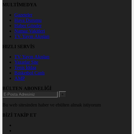
MULTİMEDYA
Gazeteler
Hava Durumu
Haber Gönder
Namaz Vakitleri
TV Yayın Akışları
HIZLI SERVİS
TV Yayın Akışları
Yazarlar Site
Tenis İddaa
Basketbol Canlı
AMP
BÜLTEN ABONELİĞİ
+
Bu web sitesinden haber ve ebülten almak istiyorum
BİZİ TAKİP ET