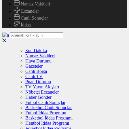
Namaz Vakitleri
Eczaneler
Canlı Sonuçlar
İddaa
Son Dakika
Namaz Vakitleri
Hava Durumu
Gazeteler
Canlı Borsa
Canlı TV
Puan Durumu
TV Yayın Akışları
Nöbetçi Eczaneler
Haber Gönder
Futbol Canlı Sonuçlar
Basketbol Canlı Sonuçlar
Futbol İddaa Programı
Basketbol İddaa Programı
Hentbol İddaa Programı
Voleybol İddaa Programı