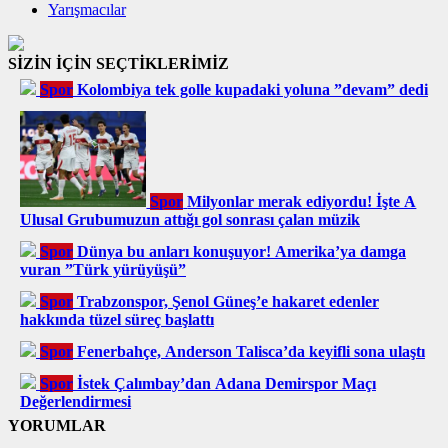
Yarışmacılar
SİZİN İÇİN SEÇTİKLERİMİZ
Spor
Kolombiya tek golle kupadaki yoluna ”devam” dedi
Spor
Milyonlar merak ediyordu! İşte A
Ulusal Grubumuzun attığı gol sonrası çalan müzik
Spor
Dünya bu anları konuşuyor! Amerika’ya damga
vuran ”Türk yürüyüşü”
Spor
Trabzonspor, Şenol Güneş’e hakaret edenler
hakkında tüzel süreç başlattı
Spor
Fenerbahçe, Anderson Talisca’da keyifli sona ulaştı
Spor
İstek Çalımbay’dan Adana Demirspor Maçı
Değerlendirmesi
YORUMLAR