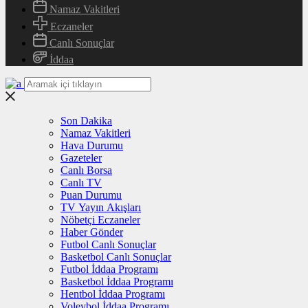
Namaz Vakitleri
Eczaneler
Canlı Sonuçlar
İddaa
Son Dakika
Namaz Vakitleri
Hava Durumu
Gazeteler
Canlı Borsa
Canlı TV
Puan Durumu
TV Yayın Akışları
Nöbetçi Eczaneler
Haber Gönder
Futbol Canlı Sonuçlar
Basketbol Canlı Sonuçlar
Futbol İddaa Programı
Basketbol İddaa Programı
Hentbol İddaa Programı
Voleybol İddaa Programı