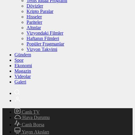
Tenis İddaa Programı
Dövizler
Kripto Paralar
Hisseler
Pariteler
Altınlar
Vizyondaki Filmler
Haftanın Filmleri
Popüler Fragmanlar
Vizyon Takvimi
Gündem
Spor
Ekonomi
Magazin
Videolar
Galeri
Canlı TV
Hava Durumu
Canlı Borsa
Yayın Akışları