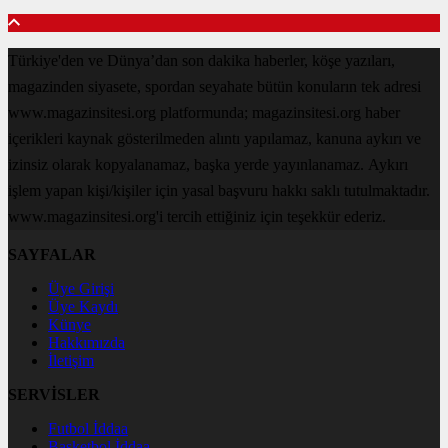
Türkiye'den ve Dünya’dan son dakika haberler, köşe yazıları,
magazinden siyasete, spordan seyahate bütün konuların tek adresi
www.magazinsitesi.org platformunda; magazinsitesi.org haber
içerikleri kaynak gösterilmeden alıntı yapılamaz, kanuna aykırı ve
izinsiz olarak kopyalanamaz, başka yerde yayınlanamaz. Aykırı
işlem yapan kişi/kişiler için yasal başvuru hakkı saklı tutulmaktadır.
www.magazinsitesi.org'i tercih ettiğiniz için teşekkür ederiz.
SAYFALAR
Üye Girişi
Üye Kaydı
Künye
Hakkımızda
İletişim
SERVİSLER
Futbol İddaa
Basketbol İddaa