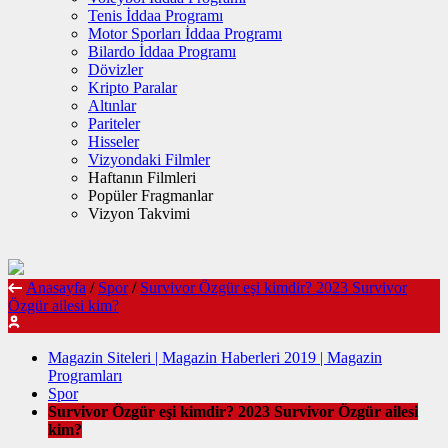
Tenis İddaa Programı
Motor Sporları İddaa Programı
Bilardo İddaa Programı
Dövizler
Kripto Paralar
Altınlar
Pariteler
Hisseler
Vizyondaki Filmler
Haftanın Filmleri
Popüler Fragmanlar
Vizyon Takvimi
Anasayfa
/
Spor
/
Survivor Özgür eşi kimdir? 2023 Survivor
Özgür ailesi kim?
Magazin Siteleri | Magazin Haberleri 2019 | Magazin
Programları
Spor
Survivor Özgür eşi kimdir? 2023 Survivor Özgür ailesi
kim?