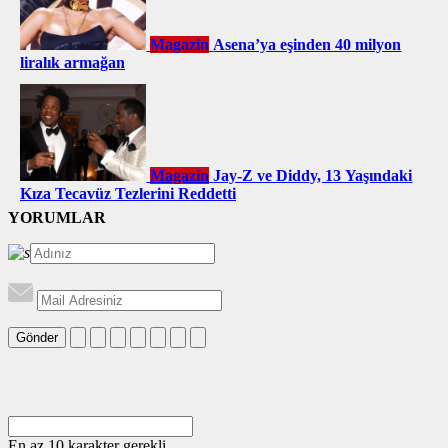
Magazin
Asena’ya eşinden 40 milyon
liralık armağan
Magazin
Jay-Z ve Diddy, 13 Yaşındaki
Kıza Tecavüz Tezlerini Reddetti
YORUMLAR
Gönder
En az 10 karakter gerekli