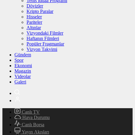
Tenis İddaa Programı
Dövizler
Kripto Paralar
Hisseler
Pariteler
Altınlar
Vizyondaki Filmler
Haftanın Filmleri
Popüler Fragmanlar
Vizyon Takvimi
Gündem
Spor
Ekonomi
Magazin
Videolar
Galeri
Canlı TV
Hava Durumu
Canlı Borsa
Yayın Akışları