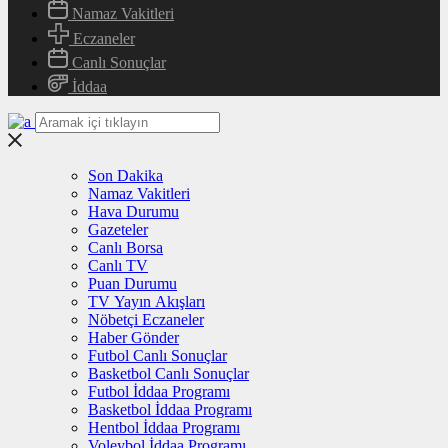
Namaz Vakitleri
Eczaneler
Canlı Sonuçlar
İddaa
Son Dakika
Namaz Vakitleri
Hava Durumu
Gazeteler
Canlı Borsa
Canlı TV
Puan Durumu
TV Yayın Akışları
Nöbetçi Eczaneler
Haber Gönder
Futbol Canlı Sonuçlar
Basketbol Canlı Sonuçlar
Futbol İddaa Programı
Basketbol İddaa Programı
Hentbol İddaa Programı
Voleybol İddaa Programı