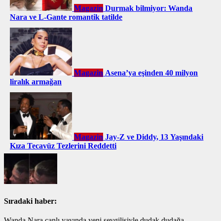
Magazin
Durmak bilmiyor: Wanda
Nara ve L-Gante romantik tatilde
Magazin
Asena’ya eşinden 40 milyon
liralık armağan
Magazin
Jay-Z ve Diddy, 13 Yaşındaki
Kıza Tecavüz Tezlerini Reddetti
Sıradaki haber:
Wanda Nara canlı yayında yeni sevgilisiyle dudak dudağa