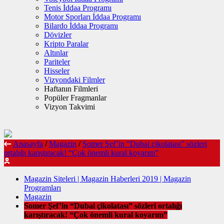
Tenis İddaa Programı
Motor Sporları İddaa Programı
Bilardo İddaa Programı
Dövizler
Kripto Paralar
Altınlar
Pariteler
Hisseler
Vizyondaki Filmler
Haftanın Filmleri
Popüler Fragmanlar
Vizyon Takvimi
Anasayfa
/
Magazin
/
Somer Şef’in “Dubai çikolatası” sözleri
ortalığı karıştıracak! “Çok önemli kural koyarım”
Magazin Siteleri | Magazin Haberleri 2019 | Magazin
Programları
Magazin
Somer Şef’in “Dubai çikolatası” sözleri ortalığı
karıştıracak! “Çok önemli kural koyarım”