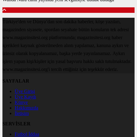
Türkiye'den ve Dünya’dan son dakika haberler, köşe yazıları,
magazinden siyasete, spordan seyahate bütün konuların tek adresi
www.magazinsitesi.org platformunda; magazinsitesi.org haber
içerikleri kaynak gösterilmeden alıntı yapılamaz, kanuna aykırı ve
izinsiz olarak kopyalanamaz, başka yerde yayınlanamaz. Aykırı
işlem yapan kişi/kişiler için yasal başvuru hakkı saklı tutulmaktadır.
www.magazinsitesi.org'i tercih ettiğiniz için teşekkür ederiz.
SAYFALAR
Üye Girişi
Üye Kaydı
Künye
Hakkımızda
İletişim
SERVİSLER
Futbol İddaa