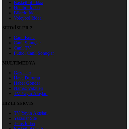
Basketbol İddaa
Hentbol İddaa
Bilardo İddaa
Voleybol İddaa
SERVİSLER 2
Canlı Borsa
Canlı Sonuçlar
Canlı TV
Futbol Canlı Sonuçlar
MULTİMEDYA
Gazeteler
Hava Durumu
Haber Gönder
Namaz Vakitleri
TV Yayın Akışları
HIZLI SERVİS
TV Yayın Akışları
Yazarlar Site
Tenis İddaa
Basketbol Canlı