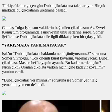
Türkiye’de her geçen gün Dubai çikolatasına talep artıyor. Birçok
markada bu çikolatanın üretimine başladı.
Candaş Tolga Işık, son vakitlerin beğenilen çikolatasını Az Evvel
Konuştum programında Türkiye’nin ünlü şeflerine sordu. Somer
Şef’ten ise Dubai çikolatası ile ilgili dikkat çeken bir çıkış geldi.
“YARIŞMADA YAPILMAYACAK”
Işık’ın “Dubai çikolatası hakkında ne düşünüyorsunuz?” sorusuna
Somer Sivrioğlu, “Çok önemli kural koyarım, yapılmayacak. Dubai
çikolatası, Masterchef’te yapılmayacak. Bu kadar nerden çıktı?
Niçin çıktı? Olağan çikolata varken niçin içine kadayıf koyalım?”
yanıtını verdi.
“Dubai çikolatası yer misiniz?” sorusuna ise Somer Şef “Hiç
yemedim, yemem de” dedi.