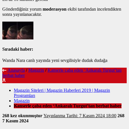
Gönderdiğiniz yorum
moderasyon
ekibi tarafından incelendikten
sonra yayınlanacaktır.
Sıradaki haber:
Wanda Nara canlı yayında yeni sevgilisiyle dudak dudağa
Anasayfa
/
Magazin
/
Kanserle çaba eden ‘Ankaralı Turgut’tan
berbat haber
Magazin Siteleri | Magazin Haberleri 2019 | Magazin
Programları
Magazin
Kanserle çaba eden ‘Ankaralı Turgut’tan berbat haber
268 kez okunmuştur
Yayınlanma Tarihi: 7 Kasım 2024 18:00
268
7 Kasım 2024