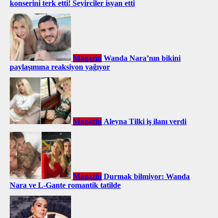
konserini terk etti! Seyirciler isyan etti
Magazin
Wanda Nara’nın bikini
paylaşımına reaksiyon yağıyor
Magazin
Aleyna Tilki iş ilanı verdi
Magazin
Durmak bilmiyor: Wanda
Nara ve L-Gante romantik tatilde