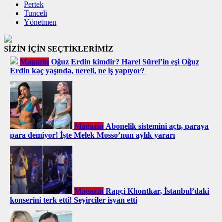
Pertek
Tunceli
Yönetmen
SİZİN İÇİN SEÇTİKLERİMİZ
Magazin
Oğuz Erdin kimdir? Harel Sürel’in eşi Oğuz
Erdin kaç yaşında, nereli, ne iş yapıyor?
Magazin
Abonelik sistemini açtı, paraya
para demiyor! İşte Melek Mosso’nun aylık yararı
Magazin
Rapçi Khontkar, İstanbul’daki
konserini terk etti! Seyirciler isyan etti