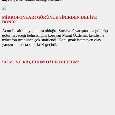
MİKROFONLARI GÖRÜNCE SİNİRDEN DELİYE
DÖNDÜ
Acun Ilıcalı’nın yapımcısı olduğu ‘Survivor’ yarışmasına götürüp
götürmeyeceği belirsizliğini koruyan Murat Özdemir, kendisine
mikrofon uzatılınca çok sinirlendi. Konuşmak istemeyen olay
yarışmacı, adeta sinir krizi geçirdi.
‘DOZUNU KAÇIRDIM ÖZÜR DİLERİM’
Murat Özdemir, diskalifiye olduktan sonra instagram hesabından
yaptığı canlı yayında öfkeden deliye dönmüş ve küfürler
yağdırmıştı. Yarışmadan elendiktan sonra Kanal D’de yayınlanan ‘2.
Sayfa’ programına telefonla bağlanan olay yarışmacı, ‘Tamamen
‘trol yapalım’ dedik, sanırım dozunu kaçırdık. Bütün insanlardan
özür diliyorum’ demişti.Magazin Siteleri, Magazin Haberleri,
Magazin Programları.