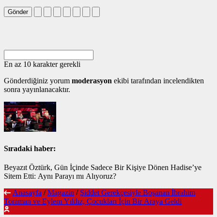
Gönder
En az 10 karakter gerekli
Gönderdiğiniz yorum
moderasyon
ekibi tarafından incelendikten
sonra yayınlanacaktır.
Sıradaki haber:
Beyazıt Öztürk, Gün İçinde Sadece Bir Kişiye Dönen Hadise’ye
Sitem Etti: Aynı Parayı mı Alıyoruz?
Anasayfa
/
Magazin
/
Şiddet Gerekçesiyle Boşanan İbrahim
Toraman ve Eylem Yıldız, Çocukları İçin Bir Araya Geldi