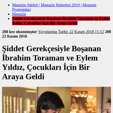
Magazin Siteleri | Magazin Haberleri 2019 | Magazin
Programları
Magazin
Şiddet Gerekçesiyle Boşanan İbrahim Toraman ve Eylem
Yıldız, Çocukları İçin Bir Araya Geldi
288 kez okunmuştur
Yayınlanma Tarihi: 22 Kasım 2018 11:12
288
22 Kasım 2018
Şiddet Gerekçesiyle Boşanan
İbrahim Toraman ve Eylem
Yıldız, Çocukları İçin Bir
Araya Geldi