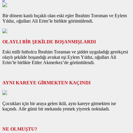
Bir dönem kanlı bıçaklı olan eski eşler İbrahim Toroman ve Eylem
Yıldız, oğulları Ali Erim’le birlikte görüntülendi.
OLAYLI BİR ŞEKİLDE BOŞANMIŞLARDI
Eski milli futbolcu İbrahim Toraman ve şiddet uyguladığı gerekçesi
olaylı şekilde boşandığı avukat eşi Eylem Yıldız, oğulları Ali
Erim’le birlikte Etiler Akmerkez’de görüntülendi.
AYNI KAREYE GİRMEKTEN KAÇINDI
Çocukları için bir araya gelen ikili, aynı kareye girmekten ise
kaçındı. Aile günü bir mekanda yemek yiyerek noktaladı.
NE OLMUŞTU?