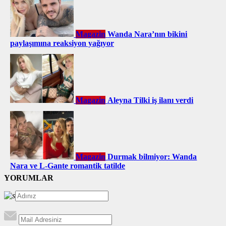
Magazin
Wanda Nara’nın bikini
paylaşımına reaksiyon yağıyor
Magazin
Aleyna Tilki iş ilanı verdi
Magazin
Durmak bilmiyor: Wanda
Nara ve L-Gante romantik tatilde
YORUMLAR