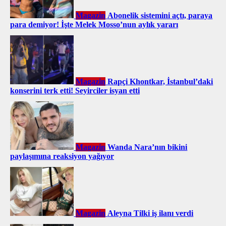
Magazin
Abonelik sistemini açtı, paraya
para demiyor! İşte Melek Mosso’nun aylık yararı
Magazin
Rapçi Khontkar, İstanbul’daki
konserini terk etti! Seyirciler isyan etti
Magazin
Wanda Nara’nın bikini
paylaşımına reaksiyon yağıyor
Magazin
Aleyna Tilki iş ilanı verdi