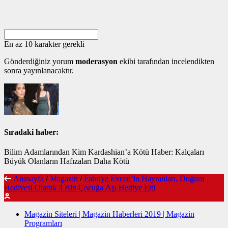
En az 10 karakter gerekli
Gönderdiğiniz yorum
moderasyon
ekibi tarafından incelendikten
sonra yayınlanacaktır.
Sıradaki haber:
Bilim Adamlarından Kim Kardashian’a Kötü Haber: Kalçaları
Büyük Olanların Hafızaları Daha Kötü
Anasayfa
/
Magazin
/
Fahriye Evcen’in Hayranları, Doğum
Hediyesi Olarak 3 Bin Çocuğa Aşı Hediye Etti
Magazin Siteleri | Magazin Haberleri 2019 | Magazin
Programları