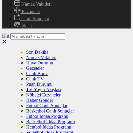
Namaz Vakitleri
Eczaneler
Canlı Sonuçlar
İddaa
Son Dakika
Namaz Vakitleri
Hava Durumu
Gazeteler
Canlı Borsa
Canlı TV
Puan Durumu
TV Yayın Akışları
Nöbetçi Eczaneler
Haber Gönder
Futbol Canlı Sonuçlar
Basketbol Canlı Sonuçlar
Futbol İddaa Programı
Basketbol İddaa Programı
Hentbol İddaa Programı
Voleybol İddaa Programı