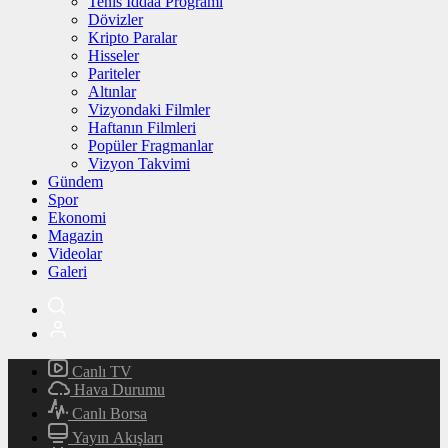
Tenis İddaa Programı
Dövizler
Kripto Paralar
Hisseler
Pariteler
Altınlar
Vizyondaki Filmler
Haftanın Filmleri
Popüler Fragmanlar
Vizyon Takvimi
Gündem
Spor
Ekonomi
Magazin
Videolar
Galeri
Canlı TV
Hava Durumu
Canlı Borsa
Yayın Akışları