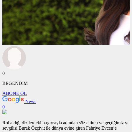
0
BEĞENDİM
ABONE OL
News
0
Rol aldığı dizilerdeki başarısıyla adından söz ettiren ve geçtiğimiz yıl
sevgilisi Burak Özçivit ile dünya evine giren Fahriye Evcen’e