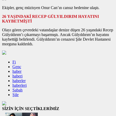
Ekipler, genç müzisyen Onur Can’ın cansız bedenine ulaştı.
26 YAŞINDAKİ RECEP GÜLYILDIRIM HAYATINI
KAYBETMİŞTİ
Olayı gören çevredeki vatandaşlar denize düşen 26 yaşındaki Recep
Gülyıldırım’ı çıkarmayı başarmıştı. Ancak Gülyıldırım’ın hayatını
kaybettiği belirlendi. Gülyıldırım’ın cenazesi Şile Devlet Hastanesi
morguna kaldırıldı.
Fi
Genç
haber
haberi
haberler
haberleri
Sabah
Şile
SİZİN İÇİN SEÇTİKLERİMİZ