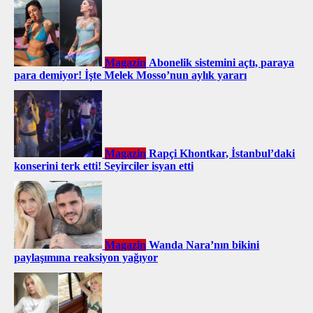
Magazin
Abonelik sistemini açtı, paraya
para demiyor! İşte Melek Mosso’nun aylık yararı
Magazin
Rapçi Khontkar, İstanbul’daki
konserini terk etti! Seyirciler isyan etti
Magazin
Wanda Nara’nın bikini
paylaşımına reaksiyon yağıyor