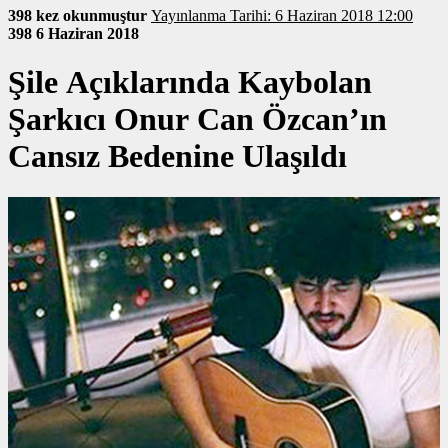
398 kez okunmuştur
Yayınlanma Tarihi: 6 Haziran 2018 12:00
398
6 Haziran 2018
Şile Açıklarında Kaybolan
Şarkıcı Onur Can Özcan’ın
Cansız Bedenine Ulaşıldı