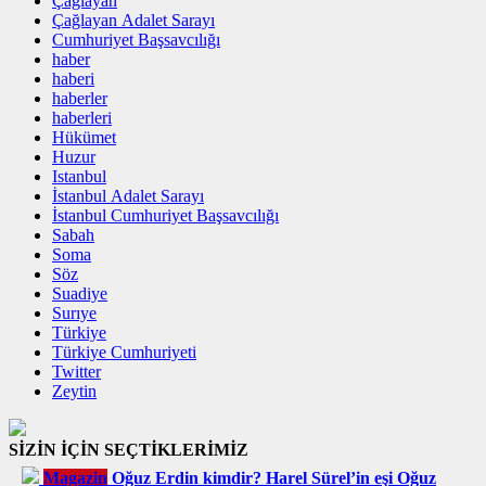
Çağlayan
Çağlayan Adalet Sarayı
Cumhuriyet Başsavcılığı
haber
haberi
haberler
haberleri
Hükümet
Huzur
Istanbul
İstanbul Adalet Sarayı
İstanbul Cumhuriyet Başsavcılığı
Sabah
Soma
Söz
Suadiye
Surıye
Türkiye
Türkiye Cumhuriyeti
Twitter
Zeytin
SİZİN İÇİN SEÇTİKLERİMİZ
Magazin
Oğuz Erdin kimdir? Harel Sürel’in eşi Oğuz