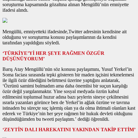
soruşturma kapsamında gözaltına alınan Mengüllü’nün emniyette
ifadesi alındı.
Mengüllü, emniyetteki ifadesinde,Twitter adresinin kendisine ait
olduğunu ve soruşturma konusu paylaşımlarının da kendisi
tarafından yapıldığını söyledi.
‘TÜRKİYE’Yİ HER ŞEYE RAĞMEN ÖZGÜR
DÜŞÜNÜYORUM’
Barış Atay Mengüllü’nün söz konusu paylaşımını, Yusuf Yerkel’in
Soma faciası sırasında tepki gösteren bir maden işçisini tekmelemesi
ile ilgili özür dilediğini belirtmesi üzerine yaptığını anlatarak,
‘Özrünü samimi bulmadım ama daha önemlisi bir suçun karşılığı
özür değil yargılanmaktır. Yine sosyal medyada özrün kabul
edilmesini toplumsal huzur adına bazı şeylerin sineye çekilmesini
ısrarla yazanları görünce ben de Yerkel’in ağlak özrüne ve tavrına
istinaden bu süreçte suç işlemiş olan ya da olma ihtimali olanları kast
ederek ve Türkiye’nin her şeye rağmen bir hukuk devleti olduğunu
düşündüğümden bu tweeti paylaştım.’ dediği öğrenildi.
‘ZEYTİN DALI HAREKATINI YAKINDAN TAKİP ETTİM’