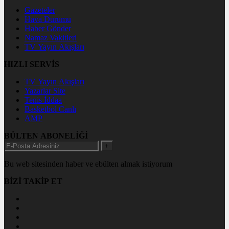
Gazeteler
Hava Durumu
Haber Gönder
Namaz Vakitleri
TV Yayın Akışları
HIZLI SERVİS
TV Yayın Akışları
Yazarlar Site
Tenis İddaa
Basketbol Canlı
AMP
BÜLTEN ABONELİĞİ
+
Bu web sitesinden haber ve ebülten almak istiyorum
BİZİ TAKİP ET