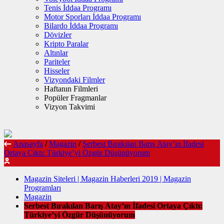
Tenis İddaa Programı
Motor Sporları İddaa Programı
Bilardo İddaa Programı
Dövizler
Kripto Paralar
Altınlar
Pariteler
Hisseler
Vizyondaki Filmler
Haftanın Filmleri
Popüler Fragmanlar
Vizyon Takvimi
Anasayfa
/
Magazin
/
Serbest Bırakılan Barış Atay’ın İfadesi
Ortaya Çıktı: Türkiye’yi Özgür Düşünüyorum
Magazin Siteleri | Magazin Haberleri 2019 | Magazin
Programları
Magazin
Serbest Bırakılan Barış Atay’ın İfadesi Ortaya Çıktı:
Türkiye’yi Özgür Düşünüyorum