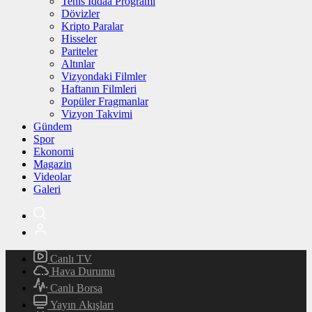
Tenis İddaa Programı
Dövizler
Kripto Paralar
Hisseler
Pariteler
Altınlar
Vizyondaki Filmler
Haftanın Filmleri
Popüler Fragmanlar
Vizyon Takvimi
Gündem
Spor
Ekonomi
Magazin
Videolar
Galeri
Canlı TV
Hava Durumu
Canlı Borsa
Yayın Akışları