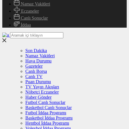
Namaz Vakitleri
Eczaneler
Canlı Sonuçlar
İddaa
Son Dakika
Namaz Vakitleri
Hava Durumu
Gazeteler
Canlı Borsa
Canlı TV
Puan Durumu
TV Yayın Akışları
Nöbetçi Eczaneler
Haber Gönder
Futbol Canlı Sonuçlar
Basketbol Canlı Sonuçlar
Futbol İddaa Programı
Basketbol İddaa Programı
Hentbol İddaa Programı
Voleybol İddaa Programı