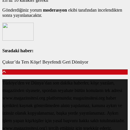
En az 10 karakter gerekli
Gönderdiğiniz yorum
moderasyon
ekibi tarafından incelendikten
sonra yayınlanacaktır.
Sıradaki haber:
Çukur’da Ters Köşe! Beyefendi Geri Dönüyor
Türkiye'den ve Dünya’dan son dakika haberler, köşe yazıları,
magazinden siyasete, spordan seyahate bütün konuların tek adresi
www.magazinsitesi.org platformunda; magazinsitesi.org haber
içerikleri kaynak gösterilmeden alıntı yapılamaz, kanuna aykırı ve
izinsiz olarak kopyalanamaz, başka yerde yayınlanamaz. Aykırı
işlem yapan kişi/kişiler için yasal başvuru hakkı saklı tutulmaktadır.
www.magazinsitesi.org'i tercih ettiğiniz için teşekkür ederiz.