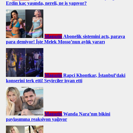
Erdin kaç yaşında, nereli, ne iş yapıyor?
Magazin
Abonelik sistemini açtı, paraya
para demiyor! İşte Melek Mosso’nun aylık yararı
Magazin
Rapçi Khontkar, İstanbul’daki
konserini terk etti! Seyirciler isyan etti
Magazin
Wanda Nara’nın bikini
paylaşımına reaksiyon yağıyor