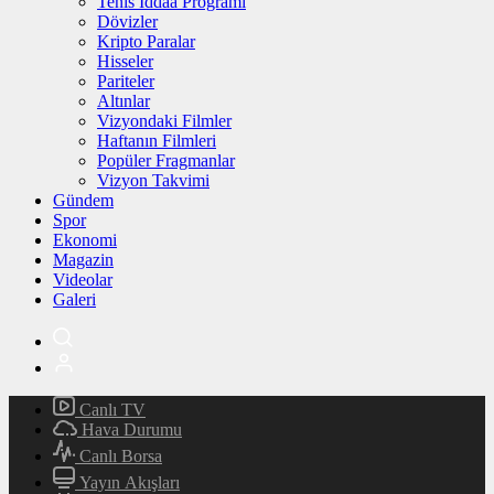
Tenis İddaa Programı
Dövizler
Kripto Paralar
Hisseler
Pariteler
Altınlar
Vizyondaki Filmler
Haftanın Filmleri
Popüler Fragmanlar
Vizyon Takvimi
Gündem
Spor
Ekonomi
Magazin
Videolar
Galeri
Canlı TV
Hava Durumu
Canlı Borsa
Yayın Akışları