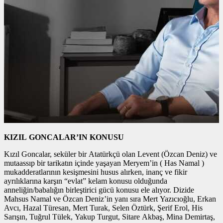
KIZIL GONCALAR’IN KONUSU
Kızıl Goncalar, seküler bir Atatürkçü olan Levent (Özcan Deniz) ve
mutaassıp bir tarikatın içinde yaşayan Meryem’in ( Has Namal )
mukadderatlarının kesişmesini husus alırken, inanç ve fikir
ayrılıklarına karşın “evlat” kelam konusu olduğunda
anneliğin/babalığın birleştirici gücü konusu ele alıyor. Dizide
Mahsus Namal ve Özcan Deniz’in yanı sıra Mert Yazıcıoğlu, Erkan
Avcı, Hazal Türesan, Mert Turak, Selen Öztürk, Şerif Erol, His
Sarışın, Tuğrul Tülek, Yakup Turgut, Sitare Akbaş, Mina Demirtaş,