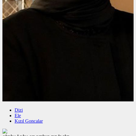
Dizi
Ele
Kızıl Goncalar