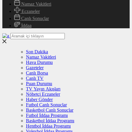
Namaz Vakitleri
Eczaneler
Canlı Sonuçlar
İddaa
Son Dakika
Namaz Vakitleri
Hava Durumu
Gazeteler
Canlı Borsa
Canlı TV
Puan Durumu
TV Yayın Akışları
Nöbetçi Eczaneler
Haber Gönder
Futbol Canlı Sonuçlar
Basketbol Canlı Sonuçlar
Futbol İddaa Programı
Basketbol İddaa Programı
Hentbol İddaa Programı
Voleybol İddaa Programı