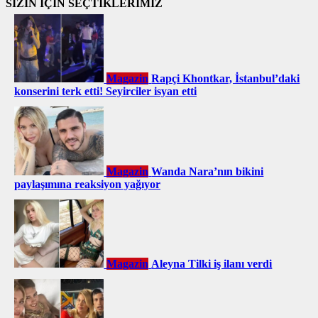
SİZİN İÇİN SEÇTİKLERİMİZ
Magazin
Rapçi Khontkar, İstanbul’daki
konserini terk etti! Seyirciler isyan etti
Magazin
Wanda Nara’nın bikini
paylaşımına reaksiyon yağıyor
Magazin
Aleyna Tilki iş ilanı verdi