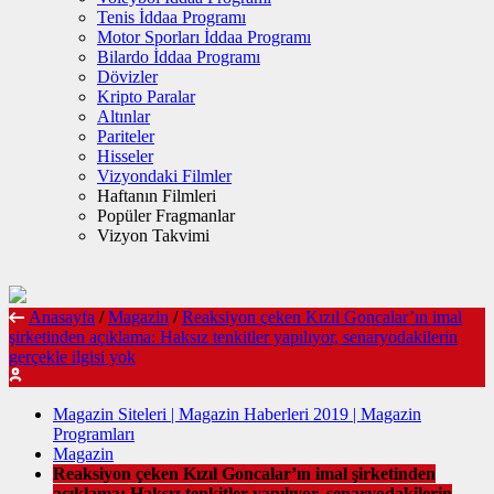
Tenis İddaa Programı
Motor Sporları İddaa Programı
Bilardo İddaa Programı
Dövizler
Kripto Paralar
Altınlar
Pariteler
Hisseler
Vizyondaki Filmler
Haftanın Filmleri
Popüler Fragmanlar
Vizyon Takvimi
Anasayfa
/
Magazin
/
Reaksiyon çeken Kızıl Goncalar’ın imal
şirketinden açıklama: Haksız tenkitler yapılıyor, senaryodakilerin
gerçekle ilgisi yok
Magazin Siteleri | Magazin Haberleri 2019 | Magazin
Programları
Magazin
Reaksiyon çeken Kızıl Goncalar’ın imal şirketinden
açıklama: Haksız tenkitler yapılıyor, senaryodakilerin