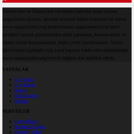
Türkiye'den ve Dünya’dan son dakika haberler, köşe yazıları,
magazinden siyasete, spordan seyahate bütün konuların tek adresi
www.magazinsitesi.org platformunda; magazinsitesi.org haber
içerikleri kaynak gösterilmeden alıntı yapılamaz, kanuna aykırı ve
izinsiz olarak kopyalanamaz, başka yerde yayınlanamaz. Aykırı
işlem yapan kişi/kişiler için yasal başvuru hakkı saklı tutulmaktadır.
www.magazinsitesi.org'i tercih ettiğiniz için teşekkür ederiz.
SAYFALAR
Üye Girişi
Üye Kaydı
Künye
Hakkımızda
İletişim
SERVİSLER
Futbol İddaa
Basketbol İddaa
Hentbol İddaa