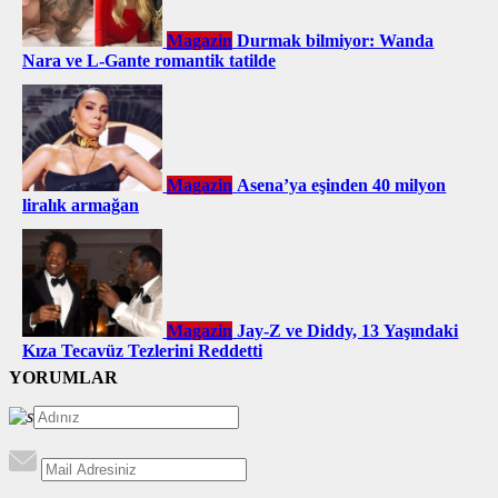
Magazin
Durmak bilmiyor: Wanda
Nara ve L-Gante romantik tatilde
Magazin
Asena’ya eşinden 40 milyon
liralık armağan
Magazin
Jay-Z ve Diddy, 13 Yaşındaki
Kıza Tecavüz Tezlerini Reddetti
YORUMLAR