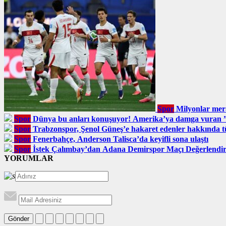
Spor
Milyonlar mer
Spor
Dünya bu anları konuşuyor! Amerika’ya damga vuran
Spor
Trabzonspor, Şenol Güneş’e hakaret edenler hakkında tüz
Spor
Fenerbahçe, Anderson Talisca’da keyifli sona ulaştı
Spor
İstek Çalımbay’dan Adana Demirspor Maçı Değerlendi
YORUMLAR
Gönder