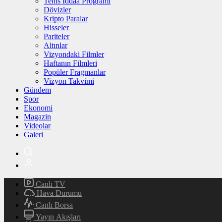
Tenis İddaa Programı
Dövizler
Kripto Paralar
Hisseler
Pariteler
Altınlar
Vizyondaki Filmler
Haftanın Filmleri
Popüler Fragmanlar
Vizyon Takvimi
Gündem
Spor
Ekonomi
Magazin
Videolar
Galeri
Canlı TV
Hava Durumu
Canlı Borsa
Yayın Akışları