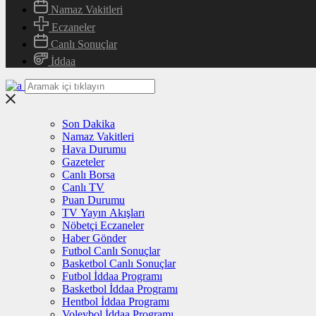
Namaz Vakitleri
Eczaneler
Canlı Sonuçlar
İddaa
Son Dakika
Namaz Vakitleri
Hava Durumu
Gazeteler
Canlı Borsa
Canlı TV
Puan Durumu
TV Yayın Akışları
Nöbetçi Eczaneler
Haber Gönder
Futbol Canlı Sonuçlar
Basketbol Canlı Sonuçlar
Futbol İddaa Programı
Basketbol İddaa Programı
Hentbol İddaa Programı
Voleybol İddaa Programı