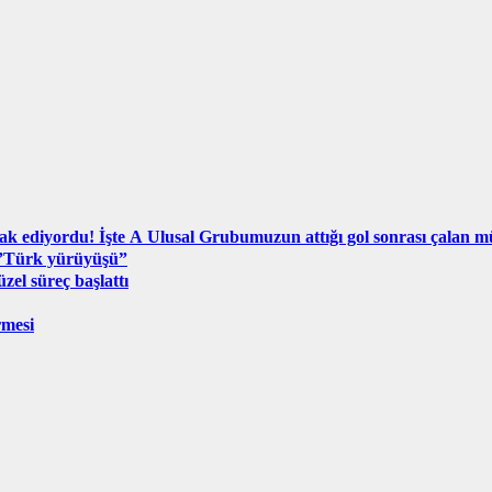
ak ediyordu! İşte A Ulusal Grubumuzun attığı gol sonrası çalan m
 ”Türk yürüyüşü”
el süreç başlattı
rmesi