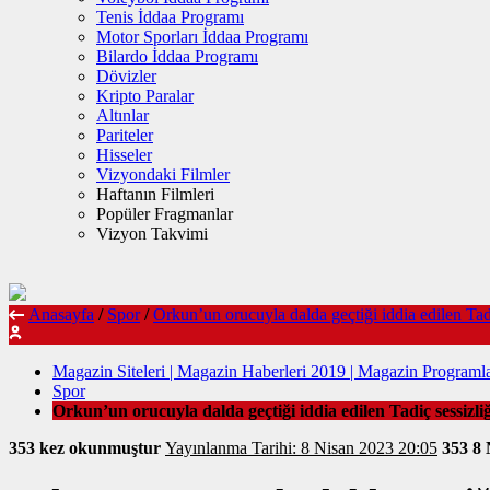
Tenis İddaa Programı
Motor Sporları İddaa Programı
Bilardo İddaa Programı
Dövizler
Kripto Paralar
Altınlar
Pariteler
Hisseler
Vizyondaki Filmler
Haftanın Filmleri
Popüler Fragmanlar
Vizyon Takvimi
Anasayfa
/
Spor
/
Orkun’un orucuyla dalda geçtiği iddia edilen Tad
Magazin Siteleri | Magazin Haberleri 2019 | Magazin Programla
Spor
Orkun’un orucuyla dalda geçtiği iddia edilen Tadiç sessizl
353 kez okunmuştur
Yayınlanma Tarihi: 8 Nisan 2023 20:05
353
8 