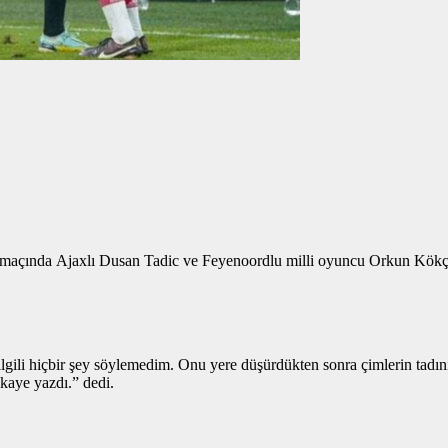
maçında Ajaxlı Dusan Tadic ve Feyenoordlu milli oyuncu Orkun Kökçü a
gili hiçbir şey söylemedim. Onu yere düşürdükten sonra çimlerin tadı
kaye yazdı.” dedi.