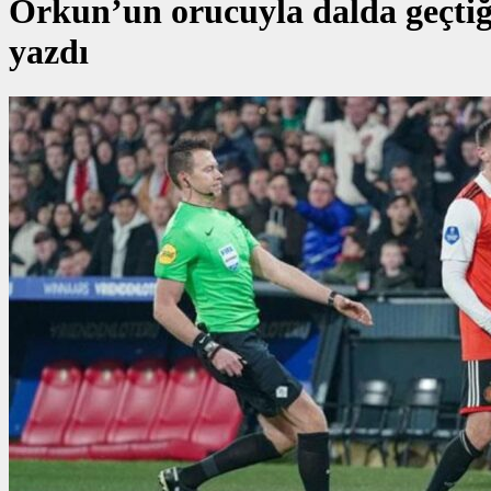
Orkun’un orucuyla dalda geçtiği
yazdı