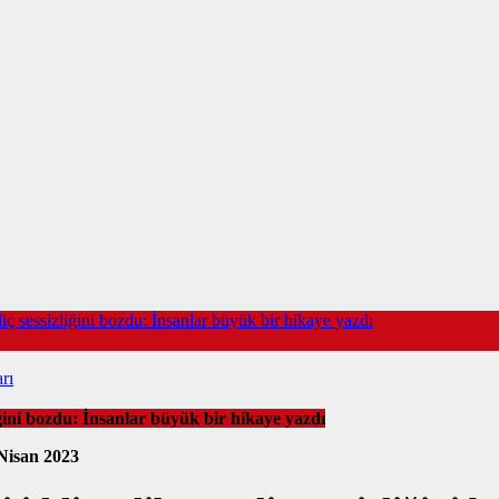
iç sessizliğini bozdu: İnsanlar büyük bir hikaye yazdı
rı
iğini bozdu: İnsanlar büyük bir hikaye yazdı
Nisan 2023