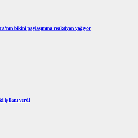
’nın bikini paylaşımına reaksiyon yağıyor
i iş ilanı verdi