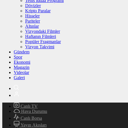
Tenis İddaa Programı
Dövizler
Kripto Paralar
Hisseler
Pariteler
Altınlar
Vizyondaki Filmler
Haftanın Filmleri
Popüler Fragmanlar
Vizyon Takvimi
Gündem
Spor
Ekonomi
Magazin
Videolar
Galeri
Canlı TV
Hava Durumu
Canlı Borsa
Yayın Akışları