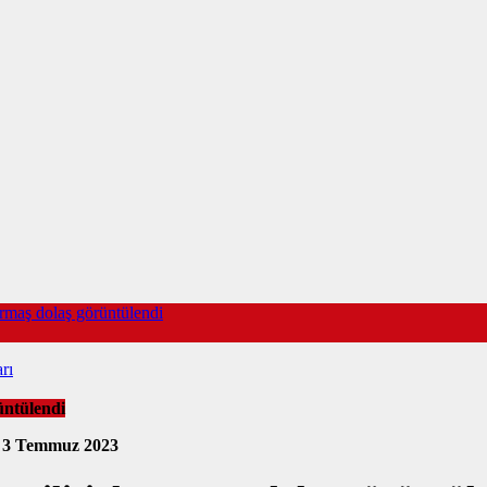
armaş dolaş görüntülendi
rı
üntülendi
4
3 Temmuz 2023