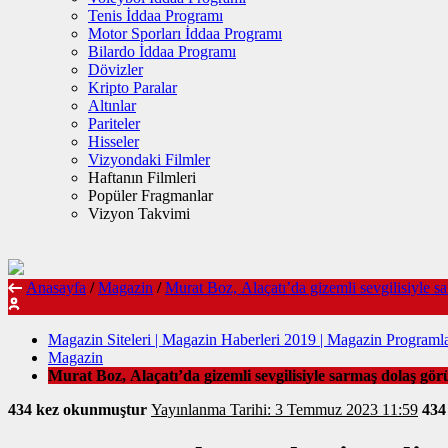
Tenis İddaa Programı
Motor Sporları İddaa Programı
Bilardo İddaa Programı
Dövizler
Kripto Paralar
Altınlar
Pariteler
Hisseler
Vizyondaki Filmler
Haftanın Filmleri
Popüler Fragmanlar
Vizyon Takvimi
Anasayfa
/
Magazin
/
Murat Boz, Alaçatı’da gizemli sevgilisiyle s
Magazin Siteleri | Magazin Haberleri 2019 | Magazin Programla
Magazin
Murat Boz, Alaçatı’da gizemli sevgilisiyle sarmaş dolaş gör
434 kez okunmuştur
Yayınlanma Tarihi: 3 Temmuz 2023 11:59
43