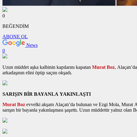
0
BEĞENDİM
ABONE OL
News
0
Uzun müddet aşka kalbinin kapılarını kapatan
Murat Boz
, Alaçatı’d
arkadaşının elini öpüp saçını okşadı.
SARIŞIN BİR BAYANLA YAKINLAŞTI
Murat Boz
evvelki akşam Alaçatı’da bulunan ve Ezgi Mola, Murat Aks
sarışın bir bayanla yakınlaşması şaşırttı. Uzun müddettir yalnız olan Bo