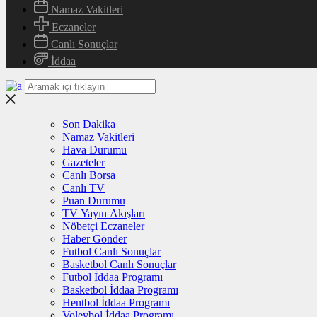
Namaz Vakitleri
Eczaneler
Canlı Sonuçlar
İddaa
Son Dakika
Namaz Vakitleri
Hava Durumu
Gazeteler
Canlı Borsa
Canlı TV
Puan Durumu
TV Yayın Akışları
Nöbetçi Eczaneler
Haber Gönder
Futbol Canlı Sonuçlar
Basketbol Canlı Sonuçlar
Futbol İddaa Programı
Basketbol İddaa Programı
Hentbol İddaa Programı
Voleybol İddaa Programı