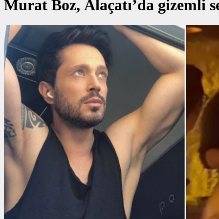
Murat Boz, Alaçatı’da gizemli s