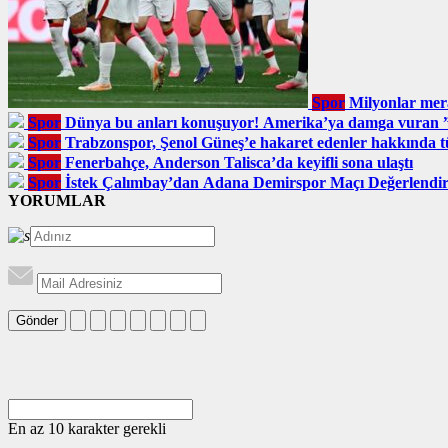
Spor
Milyonlar mer
Spor
Dünya bu anları konuşuyor! Amerika’ya damga vuran
Spor
Trabzonspor, Şenol Güneş’e hakaret edenler hakkında tüz
Spor
Fenerbahçe, Anderson Talisca’da keyifli sona ulaştı
Spor
İstek Çalımbay’dan Adana Demirspor Maçı Değerlendi
YORUMLAR
Gönder
En az 10 karakter gerekli