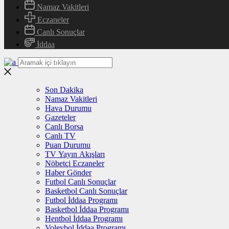
Namaz Vakitleri
Eczaneler
Canlı Sonuçlar
İddaa
Son Dakika
Namaz Vakitleri
Hava Durumu
Gazeteler
Canlı Borsa
Canlı TV
Puan Durumu
TV Yayın Akışları
Nöbetçi Eczaneler
Haber Gönder
Futbol Canlı Sonuçlar
Basketbol Canlı Sonuçlar
Futbol İddaa Programı
Basketbol İddaa Programı
Hentbol İddaa Programı
Voleybol İddaa Programı