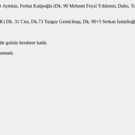
dır Aytekin, Ferhat Katipoğlu (Dk. 90 Mehmet Feyzi Yıldırım), Dabo, 
K) Dk. 31 Ciss, Dk.73 Turgay Gemicibaşı, Dk. 90+5 Serkan İzmirlioğ
le golsüz berabere kaldı.
namadı.