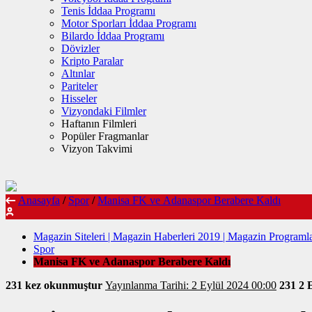
Tenis İddaa Programı
Motor Sporları İddaa Programı
Bilardo İddaa Programı
Dövizler
Kripto Paralar
Altınlar
Pariteler
Hisseler
Vizyondaki Filmler
Haftanın Filmleri
Popüler Fragmanlar
Vizyon Takvimi
Anasayfa
/
Spor
/
Manisa FK ve Adanaspor Berabere Kaldı
Magazin Siteleri | Magazin Haberleri 2019 | Magazin Programla
Spor
Manisa FK ve Adanaspor Berabere Kaldı
231 kez okunmuştur
Yayınlanma Tarihi: 2 Eylül 2024 00:00
231
2 