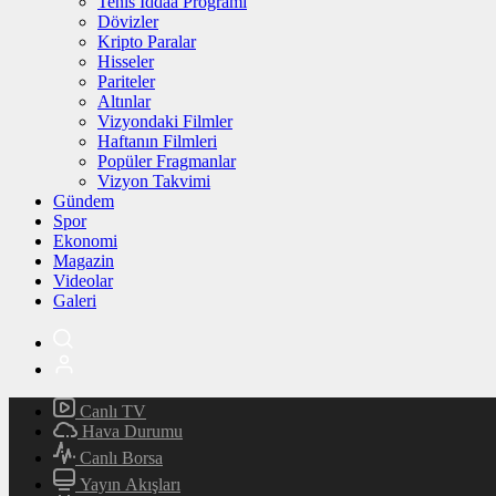
Tenis İddaa Programı
Dövizler
Kripto Paralar
Hisseler
Pariteler
Altınlar
Vizyondaki Filmler
Haftanın Filmleri
Popüler Fragmanlar
Vizyon Takvimi
Gündem
Spor
Ekonomi
Magazin
Videolar
Galeri
Canlı TV
Hava Durumu
Canlı Borsa
Yayın Akışları