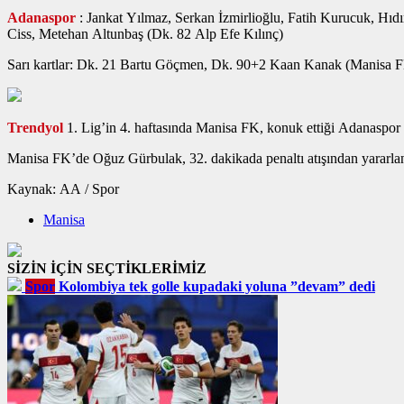
Adanaspor
: Jankat Yılmaz, Serkan İzmirlioğlu, Fatih Kurucuk, Hı
Ciss, Metehan Altunbaş (Dk. 82 Alp Efe Kılınç)
Sarı kartlar: Dk. 21 Bartu Göçmen, Dk. 90+2 Kaan Kanak (Manisa F
Trendyol
1. Lig’in 4. haftasında Manisa FK, konuk ettiği Adanaspor i
Manisa FK’de Oğuz Gürbulak, 32. dakikada penaltı atışından yararla
Kaynak: AA / Spor
Manisa
SİZİN İÇİN SEÇTİKLERİMİZ
Spor
Kolombiya tek golle kupadaki yoluna ”devam” dedi