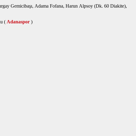
Turgay Gemicibaşı, Adama Fofana, Harun Alpsoy (Dk. 60 Diakite),
lu (
Adanaspor
)