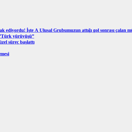
ak ediyordu! İşte A Ulusal Grubumuzun attığı gol sonrası çalan m
 ”Türk yürüyüşü”
el süreç başlattı
rmesi