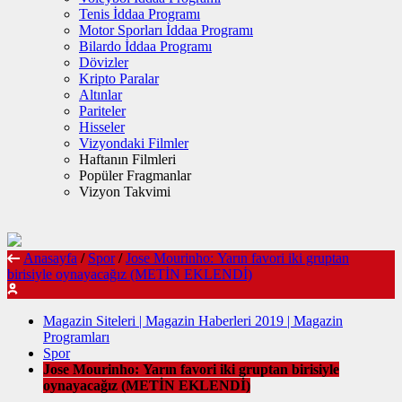
Tenis İddaa Programı
Motor Sporları İddaa Programı
Bilardo İddaa Programı
Dövizler
Kripto Paralar
Altınlar
Pariteler
Hisseler
Vizyondaki Filmler
Haftanın Filmleri
Popüler Fragmanlar
Vizyon Takvimi
Anasayfa
/
Spor
/
Jose Mourinho: Yarın favori iki gruptan
birisiyle oynayacağız (METİN EKLENDİ)
Magazin Siteleri | Magazin Haberleri 2019 | Magazin
Programları
Spor
Jose Mourinho: Yarın favori iki gruptan birisiyle
oynayacağız (METİN EKLENDİ)