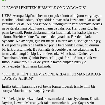
“2 FAVORİ EKİPTEN BİRİSİYLE OYNAYACAĞIZ”
UEFA Avrupa Ligi’nde her maçın çok sıkıntı olduğunu vurgulayan
tecrübeli teknik adam, “Oynadıkları maçlarda kazanamadılar ancak
yenilmediler de. Aslında içinde bulunduğumuz yeni formatta herkes
neye gereksinimi olduğunu anlamaya çalışıyor. Her puan güç, her
puan kıymetli. Porto deplasmanında kazanmak her kadro için çok
sıkıntı. Birebir vakitte Twente ile de oynadılar. Biz de onlarla
oynadık. Kolay değil, güç bir maçtı. Onların aldığı sonuçlar bir şey,
lakin potansiyelleri de farklı bir şey. 2 beraberlik aldılar, bu durum
bir fark oluşturmadı. Bu formatta üst çeşide basitçe çıkabilirler. Bu
turnuvada hangi 2 ekip favori derseniz, Manchester United ve
Tottenham derim. Çünkü Premier Lig çok farklı. Sürat, taktik ve
futbol olarak farklı. Biz de yarın 2 favori ekipten birisiyle
oynayacağız” tabirlerini kullandı.
“SOL BEK İÇİN TELEVİZYONLARDAKİ UZMANLARDAN
TAVSİYE ALIRIM”
İngiliz takımı karşısında sol bekte forma giyecek isimle ilgili bir
soruya Mourinho, şu karşılığı verdi:
“Sol bek için televizyonlardaki uzmanlardan tavsiye alırım. Kostic,
Jayden, Levent Mercan yok fakat uzmanlar biliyor. Şayet sizin