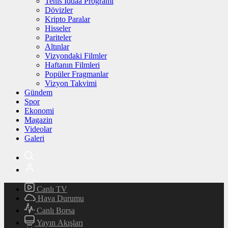
Tenis İddaa Programı
Dövizler
Kripto Paralar
Hisseler
Pariteler
Altınlar
Vizyondaki Filmler
Haftanın Filmleri
Popüler Fragmanlar
Vizyon Takvimi
Gündem
Spor
Ekonomi
Magazin
Videolar
Galeri
Canlı TV
Hava Durumu
Canlı Borsa
Yayın Akışları