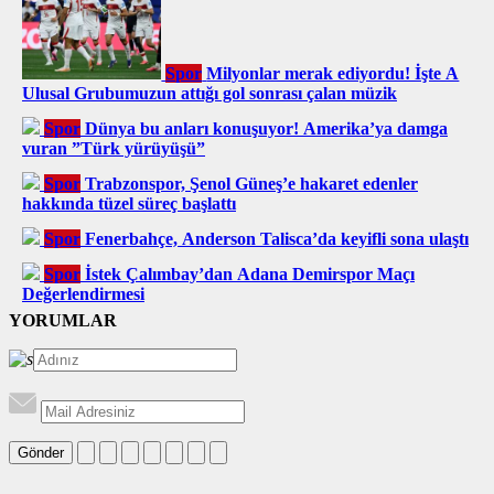
Spor
Milyonlar merak ediyordu! İşte A
Ulusal Grubumuzun attığı gol sonrası çalan müzik
Spor
Dünya bu anları konuşuyor! Amerika’ya damga
vuran ”Türk yürüyüşü”
Spor
Trabzonspor, Şenol Güneş’e hakaret edenler
hakkında tüzel süreç başlattı
Spor
Fenerbahçe, Anderson Talisca’da keyifli sona ulaştı
Spor
İstek Çalımbay’dan Adana Demirspor Maçı
Değerlendirmesi
YORUMLAR
Gönder