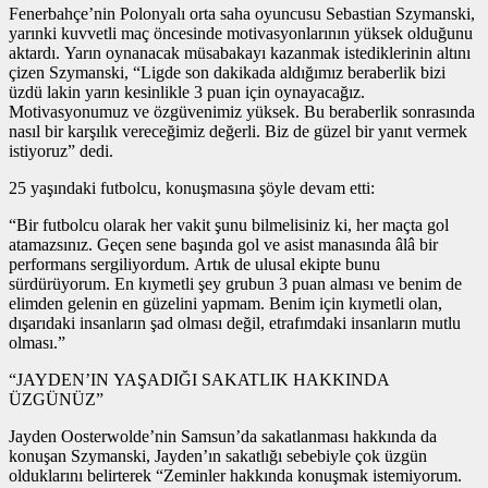
Fenerbahçe’nin Polonyalı orta saha oyuncusu Sebastian Szymanski,
yarınki kuvvetli maç öncesinde motivasyonlarının yüksek olduğunu
aktardı. Yarın oynanacak müsabakayı kazanmak istediklerinin altını
çizen Szymanski, “Ligde son dakikada aldığımız beraberlik bizi
üzdü lakin yarın kesinlikle 3 puan için oynayacağız.
Motivasyonumuz ve özgüvenimiz yüksek. Bu beraberlik sonrasında
nasıl bir karşılık vereceğimiz değerli. Biz de güzel bir yanıt vermek
istiyoruz” dedi.
25 yaşındaki futbolcu, konuşmasına şöyle devam etti:
“Bir futbolcu olarak her vakit şunu bilmelisiniz ki, her maçta gol
atamazsınız. Geçen sene başında gol ve asist manasında âlâ bir
performans sergiliyordum. Artık de ulusal ekipte bunu
sürdürüyorum. En kıymetli şey grubun 3 puan alması ve benim de
elimden gelenin en güzelini yapmam. Benim için kıymetli olan,
dışarıdaki insanların şad olması değil, etrafımdaki insanların mutlu
olması.”
“JAYDEN’IN YAŞADIĞI SAKATLIK HAKKINDA
ÜZGÜNÜZ”
Jayden Oosterwolde’nin Samsun’da sakatlanması hakkında da
konuşan Szymanski, Jayden’ın sakatlığı sebebiyle çok üzgün
olduklarını belirterek “Zeminler hakkında konuşmak istemiyorum.