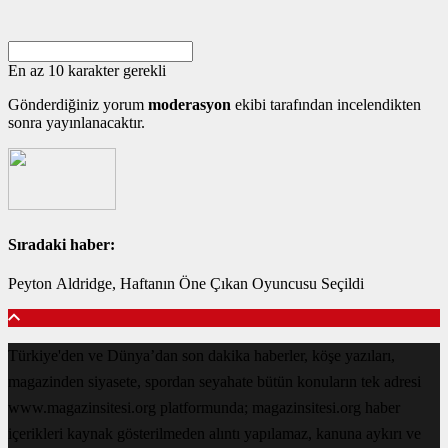
En az 10 karakter gerekli
Gönderdiğiniz yorum
moderasyon
ekibi tarafından incelendikten
sonra yayınlanacaktır.
Sıradaki haber:
Peyton Aldridge, Haftanın Öne Çıkan Oyuncusu Seçildi
Türkiye'den ve Dünya’dan son dakika haberler, köşe yazıları,
magazinden siyasete, spordan seyahate bütün konuların tek adresi
www.magazinsitesi.org platformunda; magazinsitesi.org haber
içerikleri kaynak gösterilmeden alıntı yapılamaz, kanuna aykırı ve