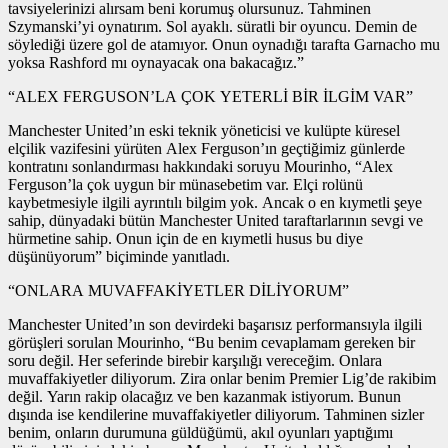
tavsiyelerinizi alırsam beni korumuş olursunuz. Tahminen
Szymanski’yi oynatırım. Sol ayaklı. süratli bir oyuncu. Demin de
söylediği üzere gol de atamıyor. Onun oynadığı tarafta Garnacho mu
yoksa Rashford mı oynayacak ona bakacağız.”
“ALEX FERGUSON’LA ÇOK YETERLİ BİR İLGİM VAR”
Manchester United’ın eski teknik yöneticisi ve kulüpte küresel
elçilik vazifesini yürüten Alex Ferguson’ın geçtiğimiz günlerde
kontratını sonlandırması hakkındaki soruyu Mourinho, “Alex
Ferguson’la çok uygun bir münasebetim var. Elçi rolünü
kaybetmesiyle ilgili ayrıntılı bilgim yok. Ancak o en kıymetli şeye
sahip, dünyadaki bütün Manchester United taraftarlarının sevgi ve
hürmetine sahip. Onun için de en kıymetli husus bu diye
düşünüyorum” biçiminde yanıtladı.
“ONLARA MUVAFFAKİYETLER DİLİYORUM”
Manchester United’ın son devirdeki başarısız performansıyla ilgili
görüşleri sorulan Mourinho, “Bu benim cevaplamam gereken bir
soru değil. Her seferinde birebir karşılığı vereceğim. Onlara
muvaffakiyetler diliyorum. Zira onlar benim Premier Lig’de rakibim
değil. Yarın rakip olacağız ve ben kazanmak istiyorum. Bunun
dışında ise kendilerine muvaffakiyetler diliyorum. Tahminen sizler
benim, onların durumuna güldüğümü, akıl oyunları yaptığımı