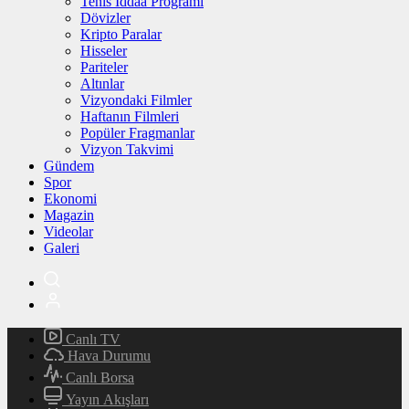
Tenis İddaa Programı
Dövizler
Kripto Paralar
Hisseler
Pariteler
Altınlar
Vizyondaki Filmler
Haftanın Filmleri
Popüler Fragmanlar
Vizyon Takvimi
Gündem
Spor
Ekonomi
Magazin
Videolar
Galeri
Canlı TV
Hava Durumu
Canlı Borsa
Yayın Akışları