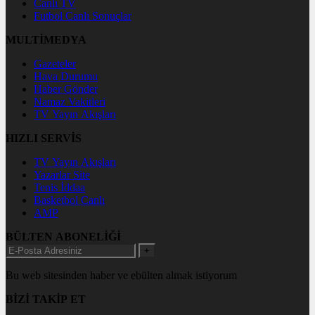
Canlı TV
Futbol Canlı Sonuçlar
MULTİMEDYA
Gazeteler
Hava Durumu
Haber Gönder
Namaz Vakitleri
TV Yayın Akışları
HIZLI SERVİS
TV Yayın Akışları
Yazarlar Site
Tenis İddaa
Basketbol Canlı
AMP
BÜLTEN ABONELİĞİ
+
Bu web sitesinden haber ve ebülten almak istiyorum
BİZİ TAKİP ET