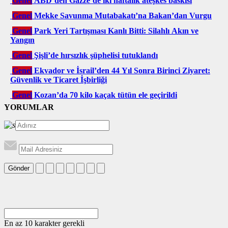
Genel
ABD’den Gazze’de iki haftalık ateşkes baskısı
Genel
Mekke Savunma Mutabakatı’na Bakan’dan Vurgu
Genel
Park Yeri Tartışması Kanlı Bitti: Silahlı Akın ve
Yangın
Genel
Şişli’de hırsızlık şüphelisi tutuklandı
Genel
Ekvador ve İsrail’den 44 Yıl Sonra Birinci Ziyaret:
Güvenlik ve Ticaret İşbirliği
Genel
Kozan’da 70 kilo kaçak tütün ele geçirildi
YORUMLAR
Gönder
En az 10 karakter gerekli