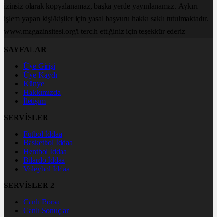
izinsiz olarak kopyalanamaz, başka yerde yayınlanamaz. Aykırı
işlem yapan kişi/kişiler için yasal başvuru hakkı saklı tutulmaktadır.
www.magazinsitesi.org'i tercih ettiğiniz için teşekkür ederiz.
SAYFALAR
Üye Girişi
Üye Kaydı
Künye
Hakkımızda
İletişim
SERVİSLER
Futbol İddaa
Basketbol İddaa
Hentbol İddaa
Bilardo İddaa
Voleybol İddaa
SERVİSLER 2
Canlı Borsa
Canlı Sonuçlar