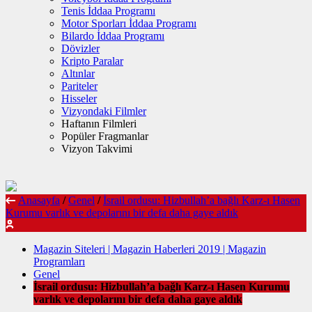
Tenis İddaa Programı
Motor Sporları İddaa Programı
Bilardo İddaa Programı
Dövizler
Kripto Paralar
Altınlar
Pariteler
Hisseler
Vizyondaki Filmler
Haftanın Filmleri
Popüler Fragmanlar
Vizyon Takvimi
Anasayfa
/
Genel
/
İsrail ordusu: Hizbullah’a bağlı Karz-ı Hasen
Kurumu varlık ve depolarını bir defa daha gaye aldık
Magazin Siteleri | Magazin Haberleri 2019 | Magazin
Programları
Genel
İsrail ordusu: Hizbullah’a bağlı Karz-ı Hasen Kurumu
varlık ve depolarını bir defa daha gaye aldık