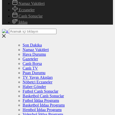
Namaz Vakitleri
Eczaneler
Canlı Sonuçlar
İddaa
Son Dakika
Namaz Vakitleri
Hava Durumu
Gazeteler
Canlı Borsa
Canlı TV
Puan Durumu
TV Yayın Akışları
Nöbetçi Eczaneler
Haber Gönder
Futbol Canlı Sonuçlar
Basketbol Canlı Sonuçlar
Futbol İddaa Programı
Basketbol İddaa Programı
Hentbol İddaa Programı
Voleybol İddaa Programı