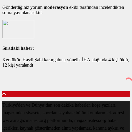
Gönderdiğiniz yorum
moderasyon
ekibi tarafından incelendikten
sonra yayınlanacaktır.
Sıradaki haber:
Kerkük’te Haşdi Şabi karargahına yönelik İHA atağında 4 kişi öldü,
12 kişi yaralandı
Türkiye'den ve Dünya’dan son dakika haberler, köşe yazıları,
magazinden siyasete, spordan seyahate bütün konuların tek adresi
www.magazinsitesi.org platformunda; magazinsitesi.org haber
içerikleri kaynak gösterilmeden alıntı yapılamaz, kanuna aykırı ve