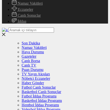
Namaz Vakitleri
Eczaneler
Canlı Sonuçlar
İddaa
Son Dakika
Namaz Vakitleri
Hava Durumu
Gazeteler
Canlı Borsa
Canlı TV
Puan Durumu
TV Yayın Akışları
Nöbetçi Eczaneler
Haber Gönder
Futbol Canlı Sonuçlar
Basketbol Canlı Sonuçlar
Futbol İddaa Programı
Basketbol İddaa Programı
Hentbol İddaa Programı
Voleybol İddaa Programı