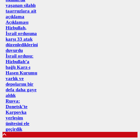
yaşanan silahlı
taarruzlara ait
açıklama
Açıklaması
Hizbullah,
İsrail ordusuna
karşı 33 atak
düzenlediklerini
duyurdu
İsrail ordusu:
Hizbullah’a
bağlı Karz-ı
Hasen Kurumu
varlık ve
depolarını bir
defa daha gaye
aldık
Rusya:
Donetsk’te
Karpovka
yerleşim
ünitesini ele
geçirdik