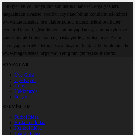
Türkiye'den ve Dünya’dan son dakika haberler, köşe yazıları,
magazinden siyasete, spordan seyahate bütün konuların tek adresi
www.magazinsitesi.org platformunda; magazinsitesi.org haber
içerikleri kaynak gösterilmeden alıntı yapılamaz, kanuna aykırı ve
izinsiz olarak kopyalanamaz, başka yerde yayınlanamaz. Aykırı
işlem yapan kişi/kişiler için yasal başvuru hakkı saklı tutulmaktadır.
www.magazinsitesi.org'i tercih ettiğiniz için teşekkür ederiz.
SAYFALAR
Üye Girişi
Üye Kaydı
Künye
Hakkımızda
İletişim
SERVİSLER
Futbol İddaa
Basketbol İddaa
Hentbol İddaa
Bilardo İddaa