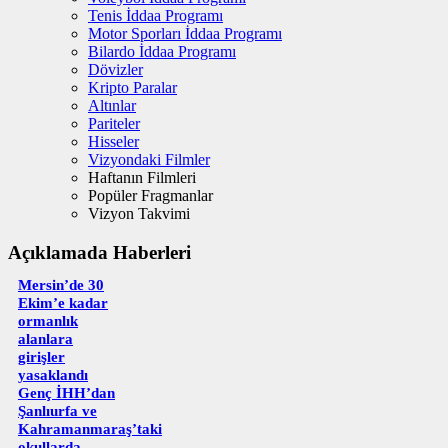
Tenis İddaa Programı
Motor Sporları İddaa Programı
Bilardo İddaa Programı
Dövizler
Kripto Paralar
Altınlar
Pariteler
Hisseler
Vizyondaki Filmler
Haftanın Filmleri
Popüler Fragmanlar
Vizyon Takvimi
Açıklamada Haberleri
Mersin’de 30
Ekim’e kadar
ormanlık
alanlara
girişler
yasaklandı
Genç İHH’dan
Şanlıurfa ve
Kahramanmaraş’taki
okullarda