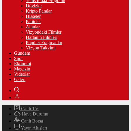
Tenis İddaa Programı
Dövizler
Kripto Paralar
Hisseler
Pariteler
Altınlar
Vizyondaki Filmler
Haftanın Filmleri
Popüler Fragmanlar
Vizyon Takvimi
Gündem
Spor
Ekonomi
Magazin
Videolar
Galeri
Canlı TV
Hava Durumu
Canlı Borsa
Yayın Akışları