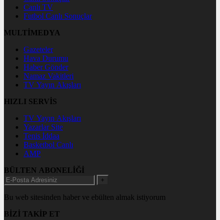
Canlı TV
Futbol Canlı Sonuçlar
MULTİMEDYA
Gazeteler
Hava Durumu
Haber Gönder
Namaz Vakitleri
TV Yayın Akışları
HIZLI SERVİS
TV Yayın Akışları
Yazarlar Site
Tenis İddaa
Basketbol Canlı
AMP
BÜLTEN ABONELİĞİ
+
Bu web sitesinden haber ve ebülten almak istiyorum
BİZİ TAKİP ET