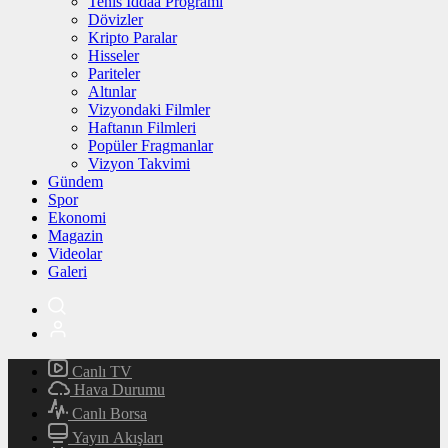
Tenis İddaa Programı
Dövizler
Kripto Paralar
Hisseler
Pariteler
Altınlar
Vizyondaki Filmler
Haftanın Filmleri
Popüler Fragmanlar
Vizyon Takvimi
Gündem
Spor
Ekonomi
Magazin
Videolar
Galeri
Canlı TV
Hava Durumu
Canlı Borsa
Yayın Akışları