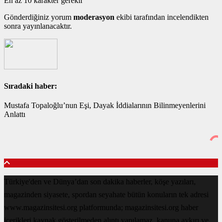
En az 10 karakter gerekli
Gönderdiğiniz yorum
moderasyon
ekibi tarafından incelendikten
sonra yayınlanacaktır.
Sıradaki haber:
Mustafa Topaloğlu’nun Eşi, Dayak İddialarının Bilinmeyenlerini
Anlattı
Türkiye'den ve Dünya’dan son dakika haberler, köşe yazıları,
magazinden siyasete, spordan seyahate bütün konuların tek adresi
www.magazinsitesi.org platformunda; magazinsitesi.org haber
içerikleri kaynak gösterilmeden alıntı yapılamaz, kanuna aykırı ve