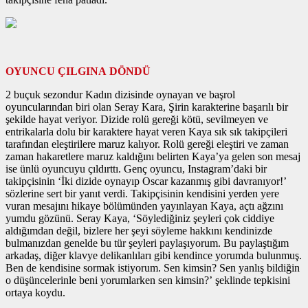
OYUNCU ÇILGINA DÖNDÜ
2 buçuk sezondur Kadın dizisinde oynayan ve başrol
oyuncularından biri olan Seray Kara, Şirin karakterine başarılı bir
şekilde hayat veriyor. Dizide rolü gereği kötü, sevilmeyen ve
entrikalarla dolu bir karaktere hayat veren Kaya sık sık takipçileri
tarafından eleştirilere maruz kalıyor. Rolü gereği eleştiri ve zaman
zaman hakaretlere maruz kaldığını belirten Kaya’ya gelen son mesaj
ise ünlü oyuncuyu çıldırttı. Genç oyuncu, Instagram’daki bir
takipçisinin ‘İki dizide oynayıp Oscar kazanmış gibi davranıyor!’
sözlerine sert bir yanıt verdi. Takipçisinin kendisini yerden yere
vuran mesajını hikaye bölümünden yayınlayan Kaya, açtı ağzını
yumdu gözünü. Seray Kaya, ‘Söylediğiniz şeyleri çok ciddiye
aldığımdan değil, bizlere her şeyi söyleme hakkını kendinizde
bulmanızdan genelde bu tür şeyleri paylaşıyorum. Bu paylaştığım
arkadaş, diğer klavye delikanlıları gibi kendince yorumda bulunmuş.
Ben de kendisine sormak istiyorum. Sen kimsin? Sen yanlış bildiğin
o düşüncelerinle beni yorumlarken sen kimsin?’ şeklinde tepkisini
ortaya koydu.