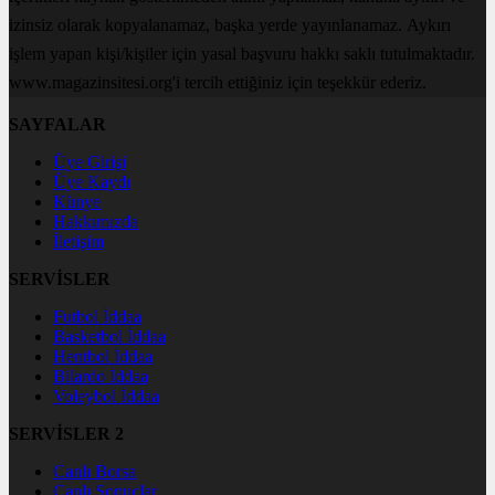
izinsiz olarak kopyalanamaz, başka yerde yayınlanamaz. Aykırı
işlem yapan kişi/kişiler için yasal başvuru hakkı saklı tutulmaktadır.
www.magazinsitesi.org'i tercih ettiğiniz için teşekkür ederiz.
SAYFALAR
Üye Girişi
Üye Kaydı
Künye
Hakkımızda
İletişim
SERVİSLER
Futbol İddaa
Basketbol İddaa
Hentbol İddaa
Bilardo İddaa
Voleybol İddaa
SERVİSLER 2
Canlı Borsa
Canlı Sonuçlar