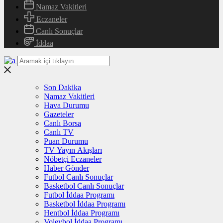
Namaz Vakitleri
Eczaneler
Canlı Sonuçlar
İddaa
Son Dakika
Namaz Vakitleri
Hava Durumu
Gazeteler
Canlı Borsa
Canlı TV
Puan Durumu
TV Yayın Akışları
Nöbetçi Eczaneler
Haber Gönder
Futbol Canlı Sonuçlar
Basketbol Canlı Sonuçlar
Futbol İddaa Programı
Basketbol İddaa Programı
Hentbol İddaa Programı
Voleybol İddaa Programı