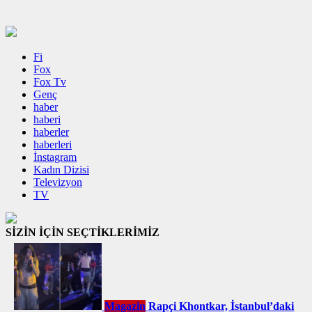
Fi
Fox
Fox Tv
Genç
haber
haberi
haberler
haberleri
İnstagram
Kadın Dizisi
Televizyon
TV
SİZİN İÇİN SEÇTİKLERİMİZ
Magazin
Rapçi Khontkar, İstanbul’daki