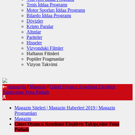
Tenis İddaa Programı
Motor Sporları İddaa Programı
Bilardo İddaa Programı
Dövizler
Kripto Paralar
Altınlar
Pariteler
Hisseler
Vizyondaki Filmler
Haftanın Filmleri
Popüler Fragmanlar
Vizyon Takvimi
Anasayfa
/
Magazin
/
Güzel Oyuncu Kendisini Eleştiren
Takipçisine Fena Patladı
Magazin Siteleri | Magazin Haberleri 2019 | Magazin
Programları
Magazin
Güzel Oyuncu Kendisini Eleştiren Takipçisine Fena
Patladı