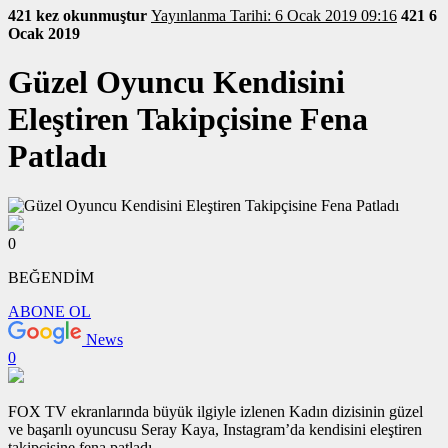
421 kez okunmuştur
Yayınlanma Tarihi: 6 Ocak 2019 09:16
421
6
Ocak 2019
Güzel Oyuncu Kendisini
Eleştiren Takipçisine Fena
Patladı
0
BEĞENDİM
ABONE OL
News
0
FOX TV ekranlarında büyük ilgiyle izlenen Kadın dizisinin güzel
ve başarılı oyuncusu Seray Kaya, Instagram’da kendisini eleştiren
takipçisine fena patladı.