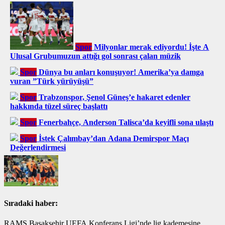
Spor
Milyonlar merak ediyordu! İşte A
Ulusal Grubumuzun attığı gol sonrası çalan müzik
Spor
Dünya bu anları konuşuyor! Amerika’ya damga
vuran ”Türk yürüyüşü”
Spor
Trabzonspor, Şenol Güneş’e hakaret edenler
hakkında tüzel süreç başlattı
Spor
Fenerbahçe, Anderson Talisca’da keyifli sona ulaştı
Spor
İstek Çalımbay’dan Adana Demirspor Maçı
Değerlendirmesi
Sıradaki haber:
RAMS Başakşehir UEFA Konferans Ligi’nde lig kademesine