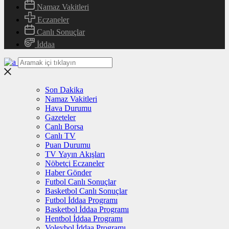
Namaz Vakitleri
Eczaneler
Canlı Sonuçlar
İddaa
Son Dakika
Namaz Vakitleri
Hava Durumu
Gazeteler
Canlı Borsa
Canlı TV
Puan Durumu
TV Yayın Akışları
Nöbetçi Eczaneler
Haber Gönder
Futbol Canlı Sonuçlar
Basketbol Canlı Sonuçlar
Futbol İddaa Programı
Basketbol İddaa Programı
Hentbol İddaa Programı
Voleybol İddaa Programı