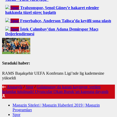
Spor
Trabzonspor, Şenol Güneş’e hakaret edenler
hakkında tüzel süreç başlattı
Spor
Fenerbahçe, Anderson Talisca’da keyifli sona ulaştı
Spor
İstek Çalımbay’dan Adana Demirspor Maçı
Değerlendirmesi
Sıradaki haber:
RAMS Başakşehir UEFA Konferans Ligi’nde lig kademesine
yükseldi
Anasayfa
/
Spor
/
Galatasaray’da kazan kaynıyor, verilen
kelamlar tutulmadı! Oyuncular Okan Buruk’un kapısına dayandı
Magazin Siteleri | Magazin Haberleri 2019 | Magazin
Programları
Spor