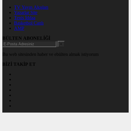
TV Yayın Akışları
Yazarlar Site
Tenis İddaa
Basketbol Canlı
AMP
BÜLTEN ABONELİĞİ
+
Bu web sitesinden haber ve ebülten almak istiyorum
BİZİ TAKİP ET
www.magazinsitesi.org
Veri politikasındaki amaçlarla sınırlı ve mevzuata uygun şekilde
çerez konumlandırmaktayız. Detaylar için
veri politikamızı