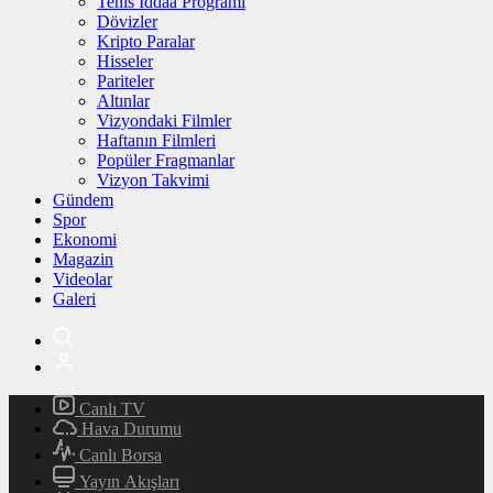
Tenis İddaa Programı
Dövizler
Kripto Paralar
Hisseler
Pariteler
Altınlar
Vizyondaki Filmler
Haftanın Filmleri
Popüler Fragmanlar
Vizyon Takvimi
Gündem
Spor
Ekonomi
Magazin
Videolar
Galeri
Canlı TV
Hava Durumu
Canlı Borsa
Yayın Akışları