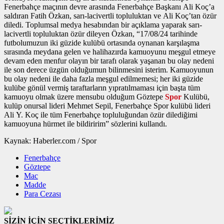
Fenerbahçe maçının devre arasında Fenerbahçe Başkanı Ali Koç’a
saldıran Fatih Özkan, sarı-lacivertli topluluktan ve Ali Koç’tan özür
diledi. Toplumsal medya hesabından bir açıklama yaparak sarı-
lacivertli topluluktan özür dileyen Özkan, “17/08/24 tarihinde
futbolumuzun iki güzide kulübü ortasında oynanan karşılaşma
sırasında meydana gelen ve halihazırda kamuoyunu meşgul etmeye
devam eden menfur olayın bir tarafı olarak yaşanan bu olay nedeni
ile son derece üzgün olduğumun bilinmesini isterim. Kamuoyunun
bu olay nedeni ile daha fazla meşgul edilmemesi; her iki güzide
kulübe gönül vermiş taraftarların yıpratılmaması için başta tüm
kamuoyu olmak üzere mensubu olduğum Göztepe
Spor
Kulübü,
kulüp onursal lideri Mehmet Sepil, Fenerbahçe Spor kulübü lideri
Ali Y. Koç ile tüm Fenerbahçe topluluğundan özür dilediğimi
kamuoyuna hürmet ile bildiririm” sözlerini kullandı.
Kaynak: Haberler.com / Spor
Fenerbahçe
Göztepe
Mac
Madde
Para Cezası
SİZİN İÇİN SEÇTİKLERİMİZ