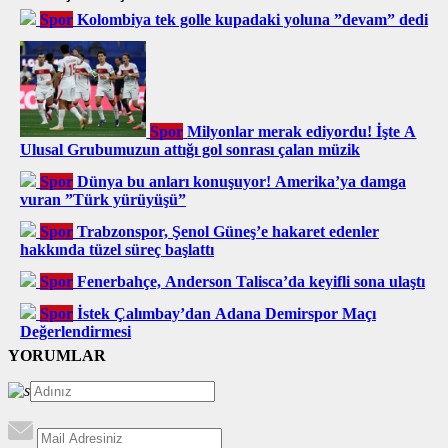
Spor
Kolombiya tek golle kupadaki yoluna ”devam” dedi
Spor
Milyonlar merak ediyordu! İşte A
Ulusal Grubumuzun attığı gol sonrası çalan müzik
Spor
Dünya bu anları konuşuyor! Amerika’ya damga
vuran ”Türk yürüyüşü”
Spor
Trabzonspor, Şenol Güneş’e hakaret edenler
hakkında tüzel süreç başlattı
Spor
Fenerbahçe, Anderson Talisca’da keyifli sona ulaştı
Spor
İstek Çalımbay’dan Adana Demirspor Maçı
Değerlendirmesi
YORUMLAR