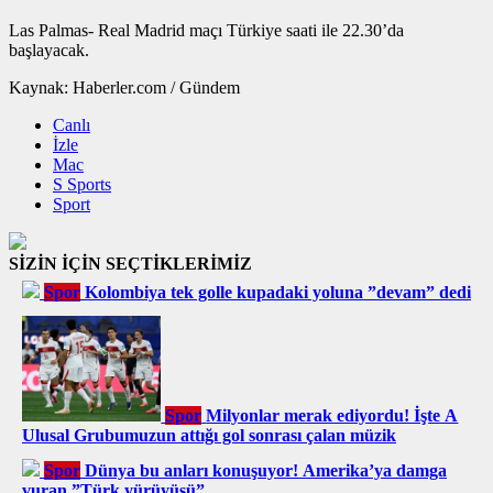
Las Palmas- Real Madrid maçı Türkiye saati ile 22.30’da
başlayacak.
Kaynak: Haberler.com / Gündem
Canlı
İzle
Mac
S Sports
Sport
SİZİN İÇİN SEÇTİKLERİMİZ
Spor
Kolombiya tek golle kupadaki yoluna ”devam” dedi
Spor
Milyonlar merak ediyordu! İşte A
Ulusal Grubumuzun attığı gol sonrası çalan müzik
Spor
Dünya bu anları konuşuyor! Amerika’ya damga
vuran ”Türk yürüyüşü”