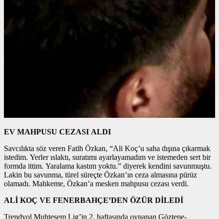
EV MAHPUSU CEZASI ALDI
Savcılıkta söz veren Fatih Özkan, “Ali Koç’u saha dışına çıkarmak
istedim. Yerler ıslaktı, suratımı ayarlayamadım ve istemeden sert bir
formda ittim. Yaralama kastım yoktu.” diyerek kendini savunmuştu.
Lakin bu savunma, türel süreçte Özkan’ın ceza almasına pürüz
olamadı. Mahkeme, Özkan’a mesken mahpusu cezası verdi.
ALİ KOÇ VE FENERBAHÇE’DEN ÖZÜR DİLEDİ
Trendyol Muhteşem Lig’in 2. haftasında oynanan Göztepe-