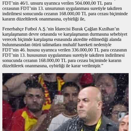
FDT’nin 46/1. unsuru uyarınca verilen 504.000,00 TL para
cezasının FDT’nin 13. unsurunun uygulanması suretiyle takdiren
indirilmesi sonucunda cezanın 168.000,00 TL para cezası biçiminde
kararın düzeltilerek onanmasına, oybirliği ile,
Fenerbahçe Futbol A.Ş.’nin İdarecisi Burak Çağlan Kızılhan’ın
karşılaşmanın devre ortasında ve karşılaşmanın durmasına sebebiyet
verecek biçimde karşılaşma esnasında akredite edilmediği alanda
bulunmasından ötürü talimatlara muhalif hareketi nedeniyle
FDT’nin 46. hususu uyarınca verilen 336.000,00 TL para cezasının
FDT’nin 13. hususunun uygulanması suretiyle takdiren indirilmesi
sonucunda cezanın 168.000,00 TL para cezası biçiminde kararın
düzeltilerek onanmasına, oybirliği ile karar verilmiştir.”