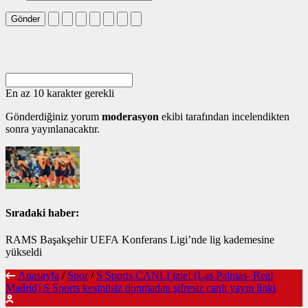
Gönder
En az 10 karakter gerekli
Gönderdiğiniz yorum
moderasyon
ekibi tarafından incelendikten
sonra yayınlanacaktır.
Sıradaki haber:
RAMS Başakşehir UEFA Konferans Ligi’nde lig kademesine
yükseldi
Anasayfa
/
Spor
/
S Sports CANLI izle! (Las Palmas- Real
Madrid) S Sports kesintisiz donmadan şifresiz canlı yayın linki