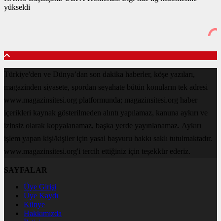
yükseldi
Türkiye'den ve Dünya’dan son dakika haberler, köşe yazıları,
magazinden siyasete, spordan seyahate bütün konuların tek adresi
www.magazinsitesi.org platformunda; magazinsitesi.org haber
içerikleri kaynak gösterilmeden alıntı yapılamaz, kanuna aykırı ve
izinsiz olarak kopyalanamaz, başka yerde yayınlanamaz. Aykırı
işlem yapan kişi/kişiler için yasal başvuru hakkı saklı tutulmaktadır.
www.magazinsitesi.org'i tercih ettiğiniz için teşekkür ederiz.
SAYFALAR
Üye Girişi
Üye Kaydı
Künye
Hakkımızda