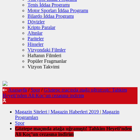
Tenis İddaa Programı
Motor Sporları İddaa Programı
Bilardo İddaa Programı
Dövizler
Kripto Paralar
Altınlar
Pariteler
Hisseler
Vizyondaki Filmler
Haftanın Filmleri
Popüler Fragmanlar
Vizyon Takvimi
Anasayfa
/
Spor
/
Göztepe maçında atağa uğramıştı! Tahkim
Heyeti’nden Ali Koç’un cezasına indirim
Magazin Siteleri | Magazin Haberleri 2019 | Magazin
Programları
Spor
Göztepe maçında atağa uğramıştı! Tahkim Heyeti’nden
Ali Koç’un cezasına indirim