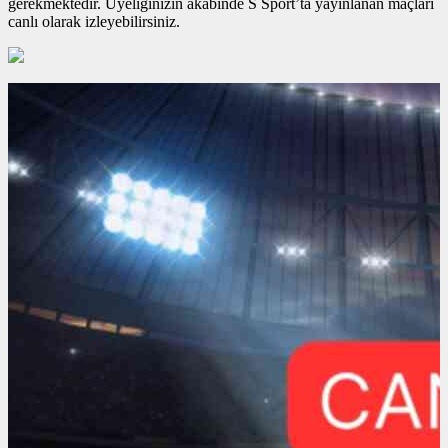
gerekmektedir. Üyeliğinizin akabinde S Sport’ta yayınlanan maçları
canlı olarak izleyebilirsiniz.