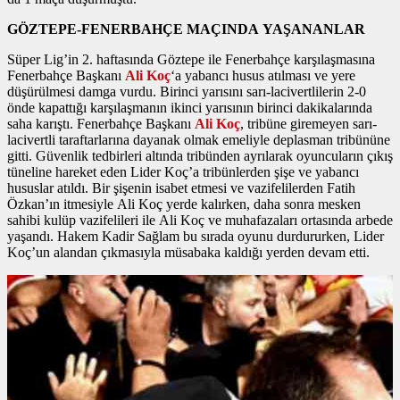
GÖZTEPE-FENERBAHÇE MAÇINDA YAŞANANLAR
Süper Lig’in 2. haftasında Göztepe ile Fenerbahçe karşılaşmasına
Fenerbahçe Başkanı
Ali Koç
‘a yabancı husus atılması ve yere
düşürülmesi damga vurdu. Birinci yarısını sarı-lacivertlilerin 2-0
önde kapattığı karşılaşmanın ikinci yarısının birinci dakikalarında
saha karıştı. Fenerbahçe Başkanı
Ali Koç
, tribüne giremeyen sarı-
lacivertli taraftarlarına dayanak olmak emeliyle deplasman tribününe
gitti. Güvenlik tedbirleri altında tribünden ayrılarak oyuncuların çıkış
tüneline hareket eden Lider Koç’a tribünlerden şişe ve yabancı
hususlar atıldı. Bir şişenin isabet etmesi ve vazifelilerden Fatih
Özkan’ın itmesiyle Ali Koç yerde kalırken, daha sonra mesken
sahibi kulüp vazifelileri ile Ali Koç ve muhafazaları ortasında arbede
yaşandı. Hakem Kadir Sağlam bu sırada oyunu durdururken, Lider
Koç’un alandan çıkmasıyla müsabaka kaldığı yerden devam etti.