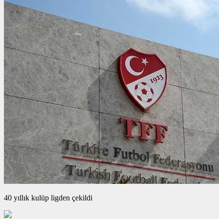
40 yıllık kulüp ligden çekildi