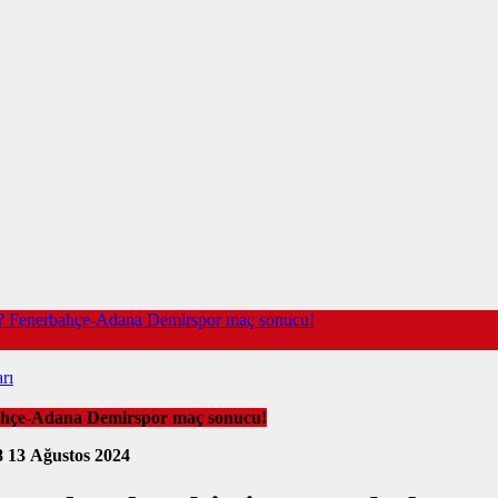
i? Fenerbahçe-Adana Demirspor maç sonucu!
rı
ahçe-Adana Demirspor maç sonucu!
8
13 Ağustos 2024