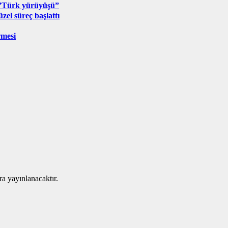
 ”Türk yürüyüşü”
el süreç başlattı
rmesi
ra yayınlanacaktır.