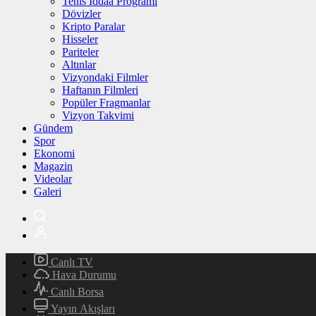
Tenis İddaa Programı
Dövizler
Kripto Paralar
Hisseler
Pariteler
Altınlar
Vizyondaki Filmler
Haftanın Filmleri
Popüler Fragmanlar
Vizyon Takvimi
Gündem
Spor
Ekonomi
Magazin
Videolar
Galeri
Canlı TV
Hava Durumu
Canlı Borsa
Yayın Akışları