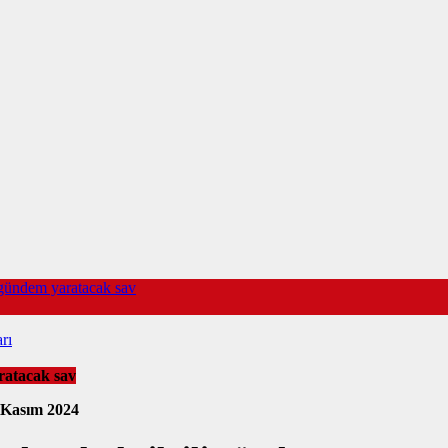
gündem yaratacak sav
rı
ratacak sav
 Kasım 2024