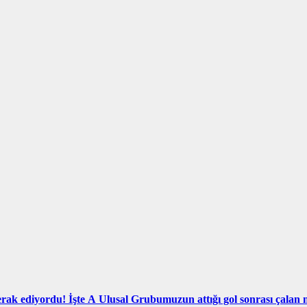
rak ediyordu! İşte A Ulusal Grubumuzun attığı gol sonrası çalan