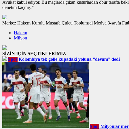
Avukat kabul ediyor. Bu maçlarda çıkan kusurlardan öbür tarafta bekle
denetim kaçmış.”
Hakem
Milyon
SİZİN İÇİN SEÇTİKLERİMİZ
Spor
Kolombiya tek golle kupadaki yoluna ”devam” dedi
Spor
Milyonlar mer