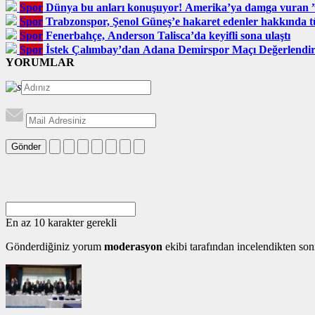
Spor
Dünya bu anları konuşuyor! Amerika’ya damga vuran
Spor
Trabzonspor, Şenol Güneş’e hakaret edenler hakkında tüz
Spor
Fenerbahçe, Anderson Talisca’da keyifli sona ulaştı
Spor
İstek Çalımbay’dan Adana Demirspor Maçı Değerlendi
YORUMLAR
Gönder
En az 10 karakter gerekli
Gönderdiğiniz yorum
moderasyon
ekibi tarafından incelendikten son