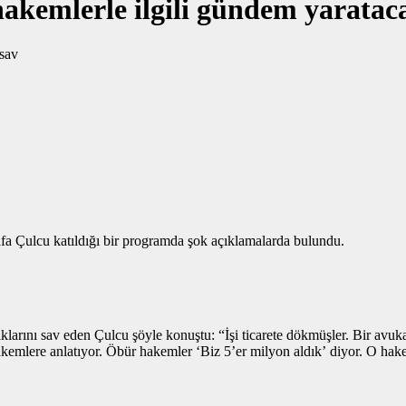
kemlerle ilgili gündem yaratac
 Çulcu katıldığı bir programda şok açıklamalarda bulundu.
arını sav eden Çulcu şöyle konuştu: “İşi ticarete dökmüşler. Bir avuka
akemlere anlatıyor. Öbür hakemler ‘Biz 5’er milyon aldık’ diyor. O hak