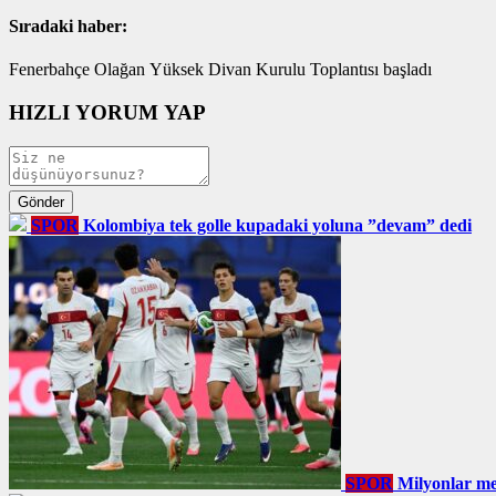
Sıradaki haber:
Fenerbahçe Olağan Yüksek Divan Kurulu Toplantısı başladı
HIZLI YORUM YAP
SPOR
Kolombiya tek golle kupadaki yoluna ”devam” dedi
SPOR
Milyonlar me