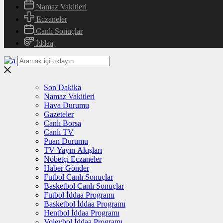
Namaz Vakitleri
Eczaneler
Canlı Sonuçlar
İddaa
Son Dakika
Namaz Vakitleri
Hava Durumu
Gazeteler
Canlı Borsa
Canlı TV
Puan Durumu
TV Yayın Akışları
Nöbetçi Eczaneler
Haber Gönder
Futbol Canlı Sonuçlar
Basketbol Canlı Sonuçlar
Futbol İddaa Programı
Basketbol İddaa Programı
Hentbol İddaa Programı
Voleybol İddaa Programı