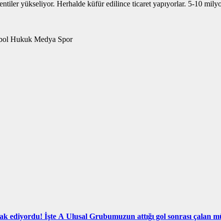
ntiler yükseliyor. Herhalde küfür edilince ticaret yapıyorlar. 5-10 mil
Merkez Hakem Kurulu Mustafa Çulcu Toplumsal Medya 3-sayfa Futbol Hukuk Medya Spor
ak ediyordu! İşte A Ulusal Grubumuzun attığı gol sonrası çalan m