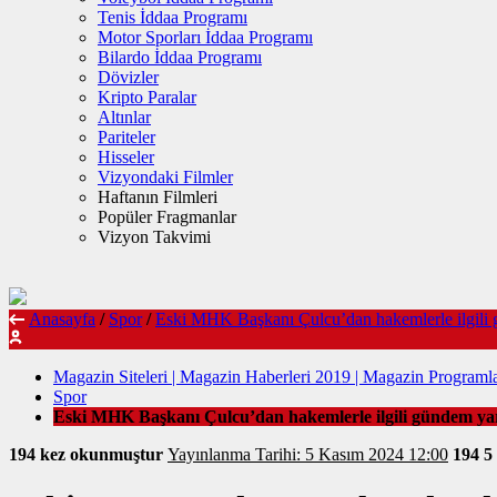
Tenis İddaa Programı
Motor Sporları İddaa Programı
Bilardo İddaa Programı
Dövizler
Kripto Paralar
Altınlar
Pariteler
Hisseler
Vizyondaki Filmler
Haftanın Filmleri
Popüler Fragmanlar
Vizyon Takvimi
Anasayfa
/
Spor
/
Eski MHK Başkanı Çulcu’dan hakemlerle ilgili 
Magazin Siteleri | Magazin Haberleri 2019 | Magazin Programla
Spor
Eski MHK Başkanı Çulcu’dan hakemlerle ilgili gündem ya
194 kez okunmuştur
Yayınlanma Tarihi: 5 Kasım 2024 12:00
194
5