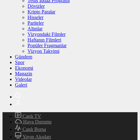
Tenis İddaa Programı
Dövizler
Kripto Paralar
Hisseler
Pariteler
Altınlar
Vizyondaki Filmler
Haftanın Filmleri
Popüler Fragmanlar
Vizyon Takvimi
Gündem
Spor
Ekonomi
Magazin
Videolar
Galeri
Canlı TV
Hava Durumu
Canlı Borsa
Yayın Akışları