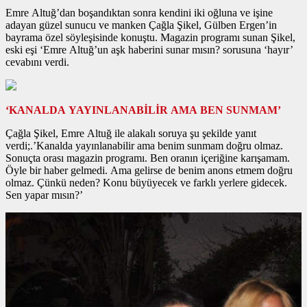
Emre Altuğ’dan boşandıktan sonra kendini iki oğluna ve işine
adayan güzel sunucu ve manken Çağla Şikel, Gülben Ergen’in
bayrama özel söyleşisinde konuştu. Magazin programı sunan Şikel,
eski eşi ‘Emre Altuğ’un aşk haberini sunar mısın? sorusuna ‘hayır’
cevabını verdi.
‘KANALDA YAYINLANABİLİR AMA BEN SUNMAM’
Çağla Şikel, Emre Altuğ ile alakalı soruya şu şekilde yanıt
verdi;.’Kanalda yayınlanabilir ama benim sunmam doğru olmaz.
Sonuçta orası magazin programı. Ben oranın içeriğine karışamam.
Öyle bir haber gelmedi. Ama gelirse de benim anons etmem doğru
olmaz. Çünkü neden? Konu büyüyecek ve farklı yerlere gidecek.
Sen yapar mısın?’