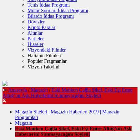
Tenis İddaa Programı
Motor Sporları İddaa Programı
Bilardo İddaa Programı
Dövizler
Kripto Paralar
Altınlar
Pariteler
Hisseler
Vizyondaki Filmler
Haftanın Filmleri
Popüler Fragmanlar
Vizyon Takvimi
Anasayfa
/
Magazin
/
Eski Manken Çağla Şikel, Eski Eşi Emre
Altuğ’un Aşk Haberlerini Sunmayacağını Söyledi
Magazin Siteleri | Magazin Haberleri 2019 | Magazin
Programları
Magazin
Eski Manken Çağla Şikel, Eski Eşi Emre Altuğ’un Aşk
Haberlerini Sunmayacağını Söyledi