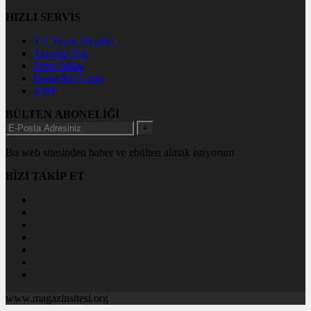
HIZLI SERVİS
TV Yayın Akışları
Yazarlar Site
Tenis İddaa
Basketbol Canlı
AMP
BÜLTEN ABONELİĞİ
+
Bu web sitesinden haber ve ebülten almak istiyorum
BİZİ TAKİP ET
www.magazinsitesi.org