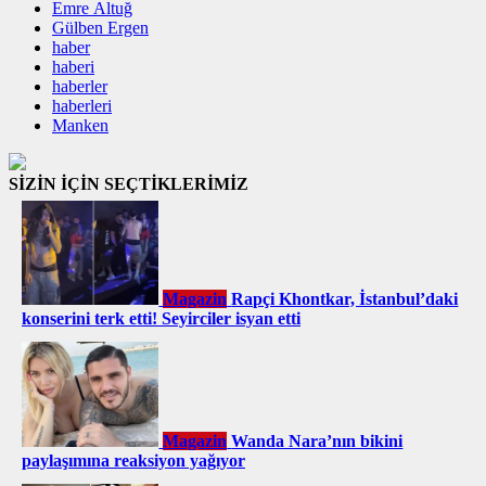
Emre Altuğ
Gülben Ergen
haber
haberi
haberler
haberleri
Manken
SİZİN İÇİN SEÇTİKLERİMİZ
Magazin
Rapçi Khontkar, İstanbul’daki
konserini terk etti! Seyirciler isyan etti
Magazin
Wanda Nara’nın bikini
paylaşımına reaksiyon yağıyor