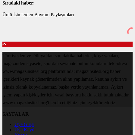
Sıradaki haber:
Ünlü İsimlerden Bayram Paylaşımları
Türkiye'den ve Dünya’dan son dakika haberler, köşe yazıları,
magazinden siyasete, spordan seyahate bütün konuların tek adresi
www.magazinsitesi.org platformunda; magazinsitesi.org haber
içerikleri kaynak gösterilmeden alıntı yapılamaz, kanuna aykırı ve
izinsiz olarak kopyalanamaz, başka yerde yayınlanamaz. Aykırı
işlem yapan kişi/kişiler için yasal başvuru hakkı saklı tutulmaktadır.
www.magazinsitesi.org'i tercih ettiğiniz için teşekkür ederiz.
SAYFALAR
Üye Girişi
Üye Kaydı