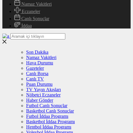
Namaz Vakitleri
Eczaneler
Canlı Sonuçlar
İddaa
Son Dakika
Namaz Vakitleri
Hava Durumu
Gazeteler
Canlı Borsa
Canlı TV
Puan Durumu
TV Yayın Akışları
Nöbetçi Eczaneler
Haber Gönder
Futbol Canlı Sonuçlar
Basketbol Canlı Sonuçlar
Futbol İddaa Programı
Basketbol İddaa Programı
Hentbol İddaa Programı
Voleybol İddaa Programı