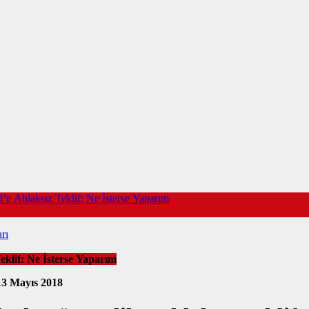
’e Ahlaksız Teklif: Ne İsterse Yaparım
rı
klif: Ne İsterse Yaparım
13 Mayıs 2018