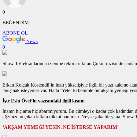
0
BEĞENDİM
ABONE OL
News
0
Show TV ekranlarında izlenme rekorları kıran Çukur dizisinde canlandı
Erkan Kolçak Köstendil’in hızlı yükselişiyle ilgili bir yazı kaleme ala
tanışmak isteyenler var. Hatta ‘Yeter ki benimle bir akşam yemeği yesin
İşte Esin Övet’in yazısındaki ilgili kısım;
İnanın hiç ama hiç abartmıyorum. Bu cümleyi o kadar çok kadından d
ağzınızdan çıkan laflara dikkat hanımlar. Neyse şaka bir yana. Show 
‘AKŞAM YEMEĞİ YESİN, NE İSTERSE YAPARIM’