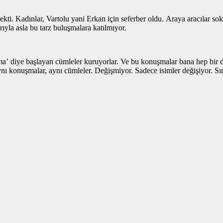
çekti. Kadınlar, Vartolu yani Erkan için seferber oldu. Araya aracılar s
ıyla asla bu tarz buluşmalara katılmıyor.
a’ diye başlayan cümleler kuruyorlar. Ve bu konuşmalar bana hep bir d
 Aynı konuşmalar, aynı cümleler. Değişmiyor. Sadece isimler değişiyor. S