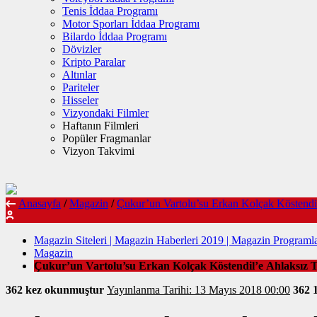
Tenis İddaa Programı
Motor Sporları İddaa Programı
Bilardo İddaa Programı
Dövizler
Kripto Paralar
Altınlar
Pariteler
Hisseler
Vizyondaki Filmler
Haftanın Filmleri
Popüler Fragmanlar
Vizyon Takvimi
Anasayfa
/
Magazin
/
Çukur’un Vartolu’su Erkan Kolçak Köstendil
Magazin Siteleri | Magazin Haberleri 2019 | Magazin Programla
Magazin
Çukur’un Vartolu’su Erkan Kolçak Köstendil’e Ahlaksız Te
362 kez okunmuştur
Yayınlanma Tarihi: 13 Mayıs 2018 00:00
362