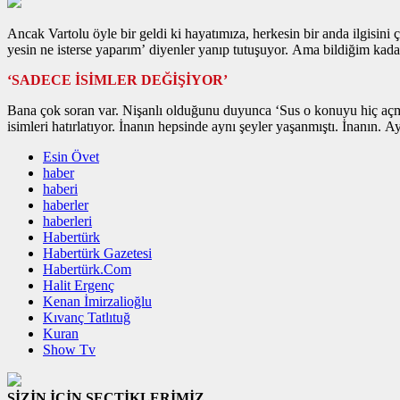
Ancak Vartolu öyle bir geldi ki hayatımıza, herkesin bir anda ilgisini 
yesin ne isterse yaparım’ diyenler yanıp tutuşuyor. Ama bildiğim kadar
‘SADECE İSİMLER DEĞİŞİYOR’
Bana çok soran var. Nişanlı olduğunu duyunca ‘Sus o konuyu hiç açm
isimleri hatırlatıyor. İnanın hepsinde aynı şeyler yaşanmıştı. İnanın.
Esin Övet
haber
haberi
haberler
haberleri
Habertürk
Habertürk Gazetesi
Habertürk.Com
Halit Ergenç
Kenan İmirzalioğlu
Kıvanç Tatlıtuğ
Kuran
Show Tv
SİZİN İÇİN SEÇTİKLERİMİZ