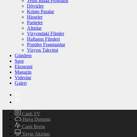
Tenis İddaa Programı
Dövizler
Kripto Paralar
Hisseler
Pariteler
Altınlar
Vizyondaki Filmler
Haftanın Filmleri
Popüler Fragmanlar
Vizyon Takvimi
Gündem
Spor
Ekonomi
Magazin
Videolar
Galeri
Canlı TV
Hava Durumu
Canlı Borsa
Yayın Akışları