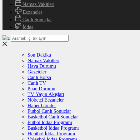
Namaz Vakitleri
Eczaneler
Canlı Sonuçlar
İddaa
Son Dakika
Namaz Vakitleri
Hava Durumu
Gazeteler
Canlı Borsa
Canlı TV
Puan Durumu
TV Yayın Akışları
Nöbetçi Eczaneler
Haber Gönder
Futbol Canlı Sonuçlar
Basketbol Canlı Sonuçlar
Futbol İddaa Programı
Basketbol İddaa Programı
Hentbol İddaa Programı
Voleybol İddaa Programı