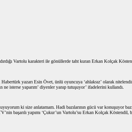
rdığı Vartolu karakteri ile gönüllerde taht kuran Erkan Kolçak Köstendi
n Habertürk yazarı Esin Övet, ünlü oyuncuya ‘ahlaksız’ olarak nitelendiri
 ne isterse yaparım’ diyenler yanıp tutuşuyor’ ifadelerini kullandı.
uyuyorum ki size anlatamam. Hadi bazılarının gücü var konuşuyor bazı
TV’nin başarılı yapımı ‘Çukur’un Vartolu’su Erkan Kolçak Köstendil, bu