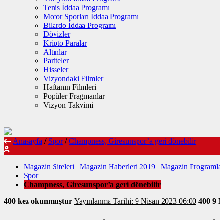
Tenis İddaa Programı
Motor Sporları İddaa Programı
Bilardo İddaa Programı
Dövizler
Kripto Paralar
Altınlar
Pariteler
Hisseler
Vizyondaki Filmler
Haftanın Filmleri
Popüler Fragmanlar
Vizyon Takvimi
Anasayfa
/
Spor
/
Champness, Giresunspor’a geri dönebilir
Magazin Siteleri | Magazin Haberleri 2019 | Magazin Programla
Spor
Champness, Giresunspor’a geri dönebilir
400 kez okunmuştur
Yayınlanma Tarihi: 9 Nisan 2023 06:00
400
9 