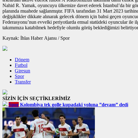
Nahid R. Yamak, oyuncuyu ülkemize davet ederek İstanbul’da bir gör
planında muahede sağlanmıştır. FIFA tarafından 31 Mart 2023 tarihinde
değişiklikler dikkate alınarak gelecek dönem için bahsi geçen oyuncu
Federasyonu’nun evvelki periyotlarda emsal statüdeki oyuncular ile
takımımıza katabilmek hedefiyle olumlu görüş beklediğimizi belirti
Kaynak: İhlas Haber Ajansı / Spor
Dönem
Futbol
Giresun
Spor
Transfer
SİZİN İÇİN SEÇTİKLERİMİZ
Spor
Kolombiya tek golle kupadaki yoluna ”devam” dedi