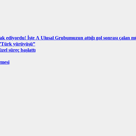
ak ediyordu! İşte A Ulusal Grubumuzun attığı gol sonrası çalan m
 ”Türk yürüyüşü”
el süreç başlattı
rmesi