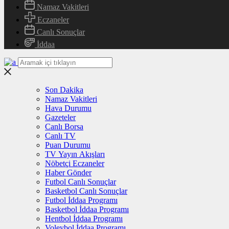
Namaz Vakitleri
Eczaneler
Canlı Sonuçlar
İddaa
Son Dakika
Namaz Vakitleri
Hava Durumu
Gazeteler
Canlı Borsa
Canlı TV
Puan Durumu
TV Yayın Akışları
Nöbetçi Eczaneler
Haber Gönder
Futbol Canlı Sonuçlar
Basketbol Canlı Sonuçlar
Futbol İddaa Programı
Basketbol İddaa Programı
Hentbol İddaa Programı
Voleybol İddaa Programı