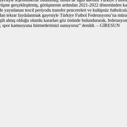
üşme gerçekleştirmiş, görüşmenin ardından 2021-2022 döneminden kalan
 yayınlanan tescil periyodu transfer pencereleri ve kulüpsüz futbolcula
dan tekrar faydalanmak gayesiyle Türkiye Futbol Federasyonu’na müracaa
 ilgili almış olduğu olumlu kararları göz önünde bulundurarak, feder
yor, spor kamuoyuna hürmetlerimizi sunuyoruz” denildi. – GİRESUN