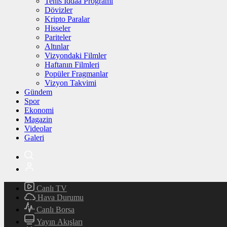
Tenis İddaa Programı
Dövizler
Kripto Paralar
Hisseler
Pariteler
Altınlar
Vizyondaki Filmler
Haftanın Filmleri
Popüler Fragmanlar
Vizyon Takvimi
Gündem
Spor
Ekonomi
Magazin
Videolar
Galeri
Canlı TV
Hava Durumu
Canlı Borsa
Yayın Akışları