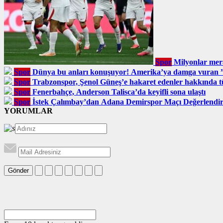
Spor
Milyonlar mer
Spor
Dünya bu anları konuşuyor! Amerika’ya damga vuran
Spor
Trabzonspor, Şenol Güneş’e hakaret edenler hakkında tüz
Spor
Fenerbahçe, Anderson Talisca’da keyifli sona ulaştı
Spor
İstek Çalımbay’dan Adana Demirspor Maçı Değerlendi
YORUMLAR
Gönder