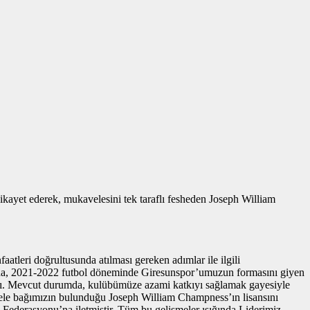
ikayet ederek, mukavelesini tek taraflı fesheden Joseph William
leri doğrultusunda atılması gereken adımlar ile ilgili
 2021-2022 futbol döneminde Giresunspor’umuzun formasını giyen
ştı. Mevcut durumda, kulübümüze azami katkıyı sağlamak gayesiyle
vele bağımızın bulunduğu Joseph William Champness’ın lisansını
 Federasyonu’na iletmiştir. Tüm bu gelişmeler ışığında Liderimiz