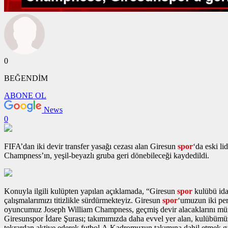
0
BEĞENDİM
ABONE OL
News
0
FIFA’dan iki devir transfer yasağı cezası alan Giresun
spor
‘da eski l
Champness’ın, yeşil-beyazlı gruba geri dönebileceği kaydedildi.
Konuyla ilgili kulüpten yapılan açıklamada, “Giresun
spor
kulübü ida
çalışmalarımızı titizlikle sürdürmekteyiz. Giresun
spor
‘umuzun iki per
oyuncumuz Joseph William Champness, geçmiş devir alacaklarını müna
Giresunspor İdare Şurası; takımımızda daha evvel yer alan, kulübümü
tekrardan aktive ederek futbol A Kadromuzun takımına dahil etmek gaye