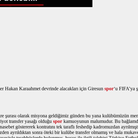
ider Hakan Karaahmet devrinde alacakları için Giresun
spor
‘u FIFA’ya ş
re şurası olarak misyona geldiğimiz günden bu yana kulübümüzün menfaat
iyot transfer yasağı olduğu
spor
kamuoyunun malumudur. Bu bağlamda,
sebet göstererek kontratını tek taraflı feshedip kadromuzdan ayrılmı
zden ayrıldıktan sonra öteki bir kulübe transfer olmamış ve hala muka
siyle teşebbüslerde bulunmuş, husus ile ilgili talebini Türkiye Futbol