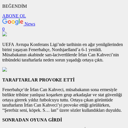
BEĞENDİM
ABONE OL
News
0
UEFA Avrupa Konferans Ligi’nde tarihinin en ağır yenilgilerinden
birini yaşayan Fenerbahçe, Nordsjaelland’a 6-1 yenildi.
Müsabakanın akabinde sarı-lacivertlilerde İrfan Can Kahveci’nin
tribündeki taraftarlarla neden sorun yaşadığı ortaya çıktı.
TARAFTARLAR PROVOKE ETTİ
Fenerbahçe’de İrfan Can Kahveci, müsabakanın sona ermesiyle
birlikte tribüne yanlışsız koşarken grup arkadaşlar ve stat güvenliği
ortaya girerek yıldız futbolcuyu tuttu. Ortaya çıkan görüntüde
taraftarların İrfan Can Kahveci’yi provoke ettiği görülürken,
“Şerefsiz seni, köpek. S… lan” üzere sözler kullandıkları duyuldu.
SONRADAN OYUNA GİRDİ