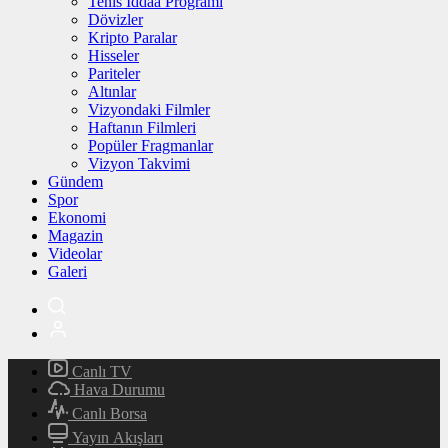
Tenis İddaa Programı
Dövizler
Kripto Paralar
Hisseler
Pariteler
Altınlar
Vizyondaki Filmler
Haftanın Filmleri
Popüler Fragmanlar
Vizyon Takvimi
Gündem
Spor
Ekonomi
Magazin
Videolar
Galeri
Canlı TV
Hava Durumu
Canlı Borsa
Yayın Akışları