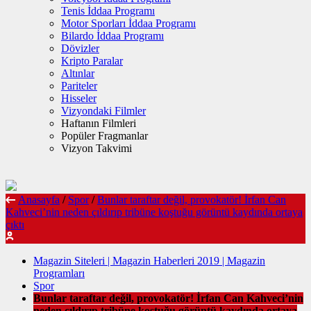
Tenis İddaa Programı
Motor Sporları İddaa Programı
Bilardo İddaa Programı
Dövizler
Kripto Paralar
Altınlar
Pariteler
Hisseler
Vizyondaki Filmler
Haftanın Filmleri
Popüler Fragmanlar
Vizyon Takvimi
Anasayfa
/
Spor
/
Bunlar taraftar değil, provokatör! İrfan Can
Kahveci’nin neden çıldırıp tribüne koştuğu görüntü kaydında ortaya
çıktı
Magazin Siteleri | Magazin Haberleri 2019 | Magazin
Programları
Spor
Bunlar taraftar değil, provokatör! İrfan Can Kahveci’nin
neden çıldırıp tribüne koştuğu görüntü kaydında ortaya