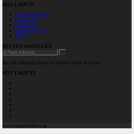
HIZLI SERVİS
TV Yayın Akışları
Yazarlar Site
Tenis İddaa
Basketbol Canlı
AMP
BÜLTEN ABONELİĞİ
+
Bu web sitesinden haber ve ebülten almak istiyorum
BİZİ TAKİP ET
www.magazinsitesi.org