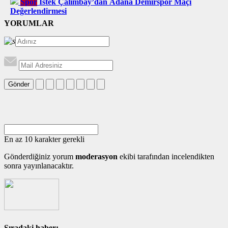
Spor
İstek Çalımbay’dan Adana Demirspor Maçı
Değerlendirmesi
YORUMLAR
Gönder
En az 10 karakter gerekli
Gönderdiğiniz yorum
moderasyon
ekibi tarafından incelendikten
sonra yayınlanacaktır.
Sıradaki haber: