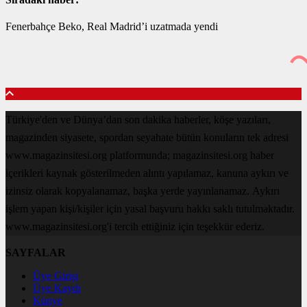
Fenerbahçe Beko, Real Madrid’i uzatmada yendi
Türkiye'den ve Dünya’dan son dakika haberler, köşe yazıları,
magazinden siyasete, spordan seyahate bütün konuların tek adresi
www.magazinsitesi.org platformunda; magazinsitesi.org haber
içerikleri kaynak gösterilmeden alıntı yapılamaz, kanuna aykırı ve
izinsiz olarak kopyalanamaz, başka yerde yayınlanamaz. Aykırı
işlem yapan kişi/kişiler için yasal başvuru hakkı saklı tutulmaktadır.
www.magazinsitesi.org'i tercih ettiğiniz için teşekkür ederiz.
SAYFALAR
Üye Girişi
Üye Kaydı
Künye