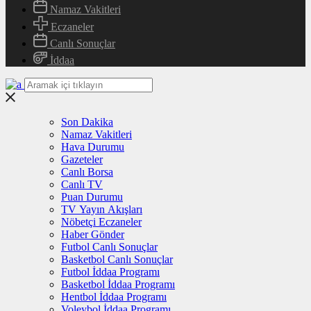
Namaz Vakitleri
Eczaneler
Canlı Sonuçlar
İddaa
Son Dakika
Namaz Vakitleri
Hava Durumu
Gazeteler
Canlı Borsa
Canlı TV
Puan Durumu
TV Yayın Akışları
Nöbetçi Eczaneler
Haber Gönder
Futbol Canlı Sonuçlar
Basketbol Canlı Sonuçlar
Futbol İddaa Programı
Basketbol İddaa Programı
Hentbol İddaa Programı
Voleybol İddaa Programı