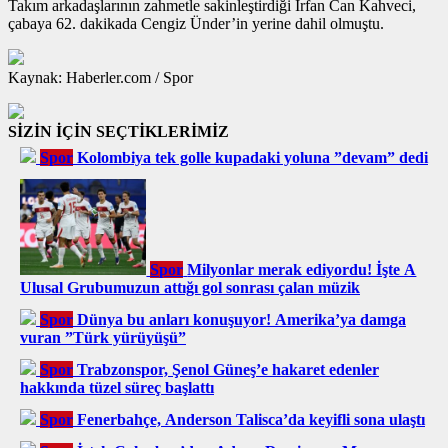
Takım arkadaşlarının zahmetle sakinleştirdiği İrfan Can Kahveci,
çabaya 62. dakikada Cengiz Ünder’in yerine dahil olmuştu.
Kaynak: Haberler.com / Spor
SİZİN İÇİN SEÇTİKLERİMİZ
Spor
Kolombiya tek golle kupadaki yoluna ”devam” dedi
Spor
Milyonlar merak ediyordu! İşte A
Ulusal Grubumuzun attığı gol sonrası çalan müzik
Spor
Dünya bu anları konuşuyor! Amerika’ya damga
vuran ”Türk yürüyüşü”
Spor
Trabzonspor, Şenol Güneş’e hakaret edenler
hakkında tüzel süreç başlattı
Spor
Fenerbahçe, Anderson Talisca’da keyifli sona ulaştı