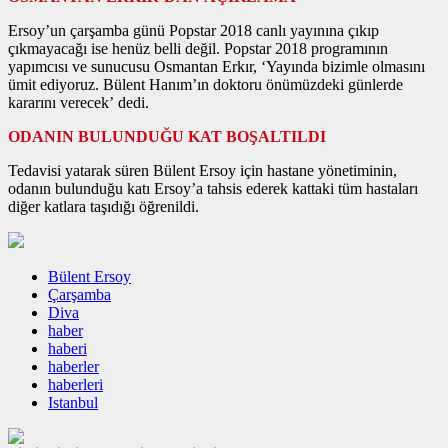
Ersoy’un çarşamba günü Popstar 2018 canlı yayınına çıkıp
çıkmayacağı ise henüz belli değil. Popstar 2018 programının
yapımcısı ve sunucusu Osmantan Erkır, ‘Yayında bizimle olmasını
ümit ediyoruz. Bülent Hanım’ın doktoru önümüzdeki günlerde
kararını verecek’ dedi.
ODANIN BULUNDUĞU KAT BOŞALTILDI
Tedavisi yatarak süren Bülent Ersoy için hastane yönetiminin,
odanın bulunduğu katı Ersoy’a tahsis ederek kattaki tüm hastaları
diğer katlara taşıdığı öğrenildi.
Bülent Ersoy
Çarşamba
Diva
haber
haberi
haberler
haberleri
Istanbul