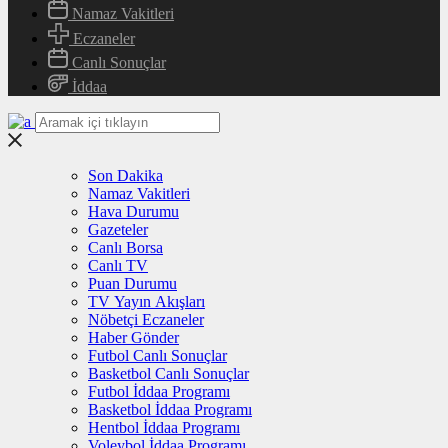
Namaz Vakitleri
Eczaneler
Canlı Sonuçlar
İddaa
Son Dakika
Namaz Vakitleri
Hava Durumu
Gazeteler
Canlı Borsa
Canlı TV
Puan Durumu
TV Yayın Akışları
Nöbetçi Eczaneler
Haber Gönder
Futbol Canlı Sonuçlar
Basketbol Canlı Sonuçlar
Futbol İddaa Programı
Basketbol İddaa Programı
Hentbol İddaa Programı
Voleybol İddaa Programı