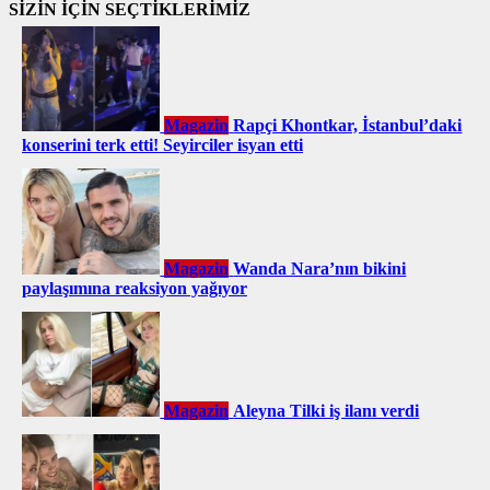
SİZİN İÇİN SEÇTİKLERİMİZ
Magazin
Rapçi Khontkar, İstanbul’daki
konserini terk etti! Seyirciler isyan etti
Magazin
Wanda Nara’nın bikini
paylaşımına reaksiyon yağıyor
Magazin
Aleyna Tilki iş ilanı verdi