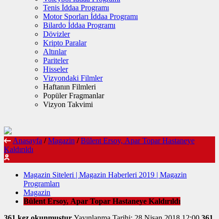
Tenis İddaa Programı
Motor Sporları İddaa Programı
Bilardo İddaa Programı
Dövizler
Kripto Paralar
Altınlar
Pariteler
Hisseler
Vizyondaki Filmler
Haftanın Filmleri
Popüler Fragmanlar
Vizyon Takvimi
Anasayfa
/
Magazin
/
Bülent Ersoy, Apar Topar Hastaneye
Kaldırıldı
Magazin Siteleri | Magazin Haberleri 2019 | Magazin
Programları
Magazin
Bülent Ersoy, Apar Topar Hastaneye Kaldırıldı
361 kez okunmuştur
Yayınlanma Tarihi: 28 Nisan 2018 12:00
361