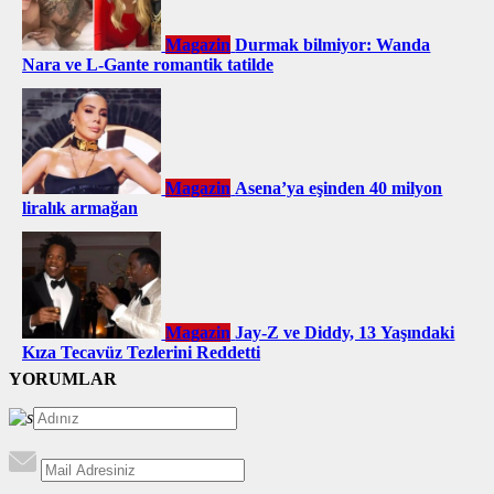
Magazin
Durmak bilmiyor: Wanda
Nara ve L-Gante romantik tatilde
Magazin
Asena’ya eşinden 40 milyon
liralık armağan
Magazin
Jay-Z ve Diddy, 13 Yaşındaki
Kıza Tecavüz Tezlerini Reddetti
YORUMLAR