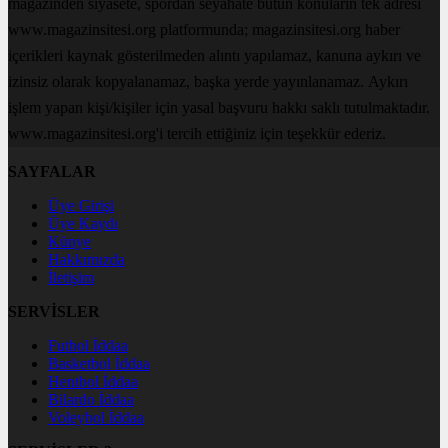
magazinden siyasete, spordan seyahate bütün konuların tek adresi
www.magazinsitesi.org platformunda; magazinsitesi.org haber
içerikleri kaynak gösterilmeden alıntı yapılamaz, kanuna aykırı ve
izinsiz olarak kopyalanamaz, başka yerde yayınlanamaz. Aykırı
işlem yapan kişi/kişiler için yasal başvuru hakkı saklı tutulmaktadır.
www.magazinsitesi.org'i tercih ettiğiniz için teşekkür ederiz.
SAYFALAR
Üye Girişi
Üye Kaydı
Künye
Hakkımızda
İletişim
SERVİSLER
Futbol İddaa
Basketbol İddaa
Hentbol İddaa
Bilardo İddaa
Voleybol İddaa