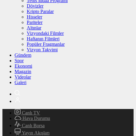
Tenis İddaa Programı
Dövizler
Kripto Paralar
Hisseler
Pariteler
Altınlar
Vizyondaki Filmler
Haftanın Filmleri
Popüler Fragmanlar
Vizyon Takvimi
Gündem
Spor
Ekonomi
Magazin
Videolar
Galeri
Canlı TV
Hava Durumu
Canlı Borsa
Yayın Akışları