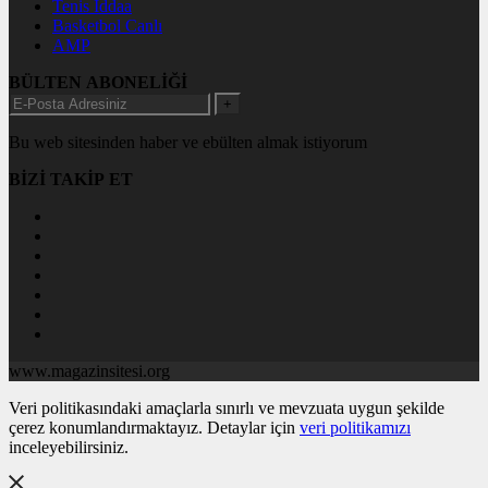
Tenis İddaa
Basketbol Canlı
AMP
BÜLTEN ABONELİĞİ
+
Bu web sitesinden haber ve ebülten almak istiyorum
BİZİ TAKİP ET
www.magazinsitesi.org
Veri politikasındaki amaçlarla sınırlı ve mevzuata uygun şekilde
çerez konumlandırmaktayız. Detaylar için
veri politikamızı
inceleyebilirsiniz.