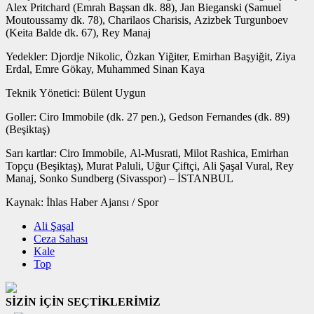
Alex Pritchard (Emrah Başsan dk. 88), Jan Bieganski (Samuel
Moutoussamy dk. 78), Charilaos Charisis, Azizbek Turgunboev
(Keita Balde dk. 67), Rey Manaj
Yedekler: Djordje Nikolic, Özkan Yiğiter, Emirhan Başyiğit, Ziya
Erdal, Emre Gökay, Muhammed Sinan Kaya
Teknik Yönetici: Bülent Uygun
Goller: Ciro Immobile (dk. 27 pen.), Gedson Fernandes (dk. 89)
(Beşiktaş)
Sarı kartlar: Ciro Immobile, Al-Musrati, Milot Rashica, Emirhan
Topçu (Beşiktaş), Murat Paluli, Uğur Çiftçi, Ali Şaşal Vural, Rey
Manaj, Sonko Sundberg (Sivasspor) – İSTANBUL
Kaynak: İhlas Haber Ajansı / Spor
Ali Şaşal
Ceza Sahası
Kale
Top
SİZİN İÇİN SEÇTİKLERİMİZ