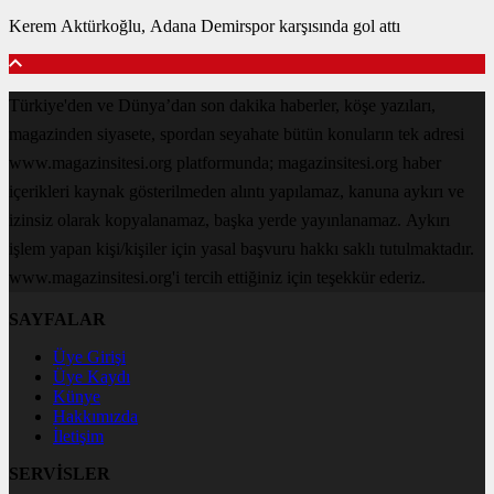
Kerem Aktürkoğlu, Adana Demirspor karşısında gol attı
Türkiye'den ve Dünya’dan son dakika haberler, köşe yazıları,
magazinden siyasete, spordan seyahate bütün konuların tek adresi
www.magazinsitesi.org platformunda; magazinsitesi.org haber
içerikleri kaynak gösterilmeden alıntı yapılamaz, kanuna aykırı ve
izinsiz olarak kopyalanamaz, başka yerde yayınlanamaz. Aykırı
işlem yapan kişi/kişiler için yasal başvuru hakkı saklı tutulmaktadır.
www.magazinsitesi.org'i tercih ettiğiniz için teşekkür ederiz.
SAYFALAR
Üye Girişi
Üye Kaydı
Künye
Hakkımızda
İletişim
SERVİSLER