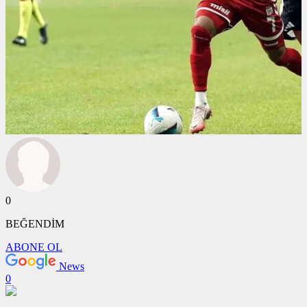
0
BEĞENDİM
ABONE OL
News
0