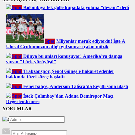
Spor
Kolombiya tek golle kupadaki yoluna ”devam” dedi
Spor
Milyonlar merak ediyordu! İşte A
Ulusal Grubumuzun attığı gol sonrası çalan müzik
Spor
Dünya bu anları konuşuyor! Amerika’ya damga
vuran ”Türk yürüyüşü”
Spor
Trabzonspor, Şenol Güneş’e hakaret edenler
hakkında tüzel süreç başlattı
Spor
Fenerbahçe, Anderson Talisca’da keyifli sona ulaştı
Spor
İstek Çalımbay’dan Adana Demirspor Maçı
Değerlendirmesi
YORUMLAR