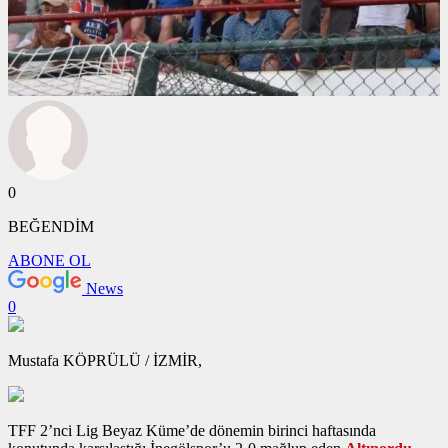
0
BEĞENDİM
ABONE OL
News
0
Mustafa KÖPRÜLÜ / İZMİR,
TFF 2’nci Lig Beyaz Küme’de dönemin birinci haftasında