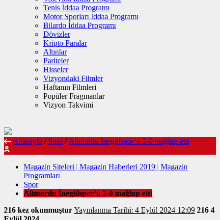
Tenis İddaa Programı
Motor Sporları İddaa Programı
Bilardo İddaa Programı
Dövizler
Kripto Paralar
Altınlar
Pariteler
Hisseler
Vizyondaki Filmler
Haftanın Filmleri
Popüler Fragmanlar
Vizyon Takvimi
Anasayfa
/
Spor
/
Altınordu İnegölspor’u 2-0 mağlup etti
Magazin Siteleri | Magazin Haberleri 2019 | Magazin
Programları
Spor
Altınordu İnegölspor’u 2-0 mağlup etti
216 kez okunmuştur
Yayınlanma Tarihi: 4 Eylül 2024 12:09
216
4
Eylül 2024