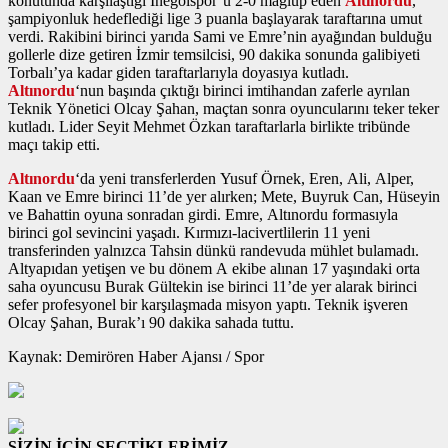
konutunda karşılaştığı İnegölspor’u 2-0 mağlup eden
Altınordu
,
şampiyonluk hedeflediği lige 3 puanla başlayarak taraftarına umut
verdi. Rakibini birinci yarıda Sami ve Emre’nin ayağından bulduğu
gollerle dize getiren İzmir temsilcisi, 90 dakika sonunda galibiyeti
Torbalı’ya kadar giden taraftarlarıyla doyasıya kutladı.
Altınordu
‘nun başında çıktığı birinci imtihandan zaferle ayrılan
Teknik Yönetici Olcay Şahan, maçtan sonra oyuncularını teker teker
kutladı. Lider Seyit Mehmet Özkan taraftarlarla birlikte tribünde
maçı takip etti.
Altınordu
‘da yeni transferlerden Yusuf Örnek, Eren, Ali, Alper,
Kaan ve Emre birinci 11’de yer alırken; Mete, Buyruk Can, Hüseyin
ve Bahattin oyuna sonradan girdi. Emre, Altınordu formasıyla
birinci gol sevincini yaşadı. Kırmızı-lacivertlilerin 11 yeni
transferinden yalnızca Tahsin dünkü randevuda mühlet bulamadı.
Altyapıdan yetişen ve bu dönem A ekibe alınan 17 yaşındaki orta
saha oyuncusu Burak Gültekin ise birinci 11’de yer alarak birinci
sefer profesyonel bir karşılaşmada misyon yaptı. Teknik işveren
Olcay Şahan, Burak’ı 90 dakika sahada tuttu.
Kaynak: Demirören Haber Ajansı / Spor
SİZİN İÇİN SEÇTİKLERİMİZ