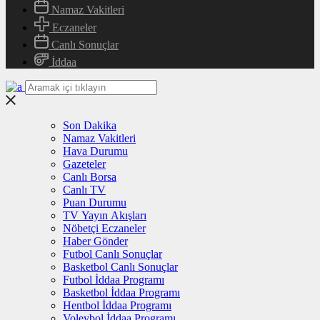
Namaz Vakitleri
Eczaneler
Canlı Sonuçlar
İddaa
Son Dakika
Namaz Vakitleri
Hava Durumu
Gazeteler
Canlı Borsa
Canlı TV
Puan Durumu
TV Yayın Akışları
Nöbetçi Eczaneler
Haber Gönder
Futbol Canlı Sonuçlar
Basketbol Canlı Sonuçlar
Futbol İddaa Programı
Basketbol İddaa Programı
Hentbol İddaa Programı
Voleybol İddaa Programı