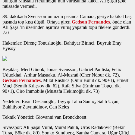
buluşan Mustafa Hekimoğlu’nun vuruşunda kaleci Ali Şaşal gole
müsaade vermedi.
89. dakikada Svensson’un uzun pasında Camara, geriye hakikat baş
pasında top kısa düştü. Ortaya giren
Gedson Fernandes
, önde olan
Ali Şaşal’ın üzerinden aşırtma vuruş yaparak topu filelere gönderdi.
2-0
Hakemler: Direnç Tonusluoğlu, Bahtiyar Birinci, Buyruk Eray
Eyisoy
Beşiktaş: Mert Günok, Jonas Svensson, Gabriel Paulista, Felix
Uduokhai, Arthur Masuaku, Al-Musrati (Cher Ndour dk. 72),
Gedson Fernandes
, Milot Rashica (Onur Bulut dk. 90+1), Ernest
Muçi (Semih Kılıçsoy dk. 62), Rafa Silva (Emirhan Topçu dk.
90+1), Ciro Immobile (Mustafa Hekimoğlu dk. 73)
Yedekler: Ersin Destanoğlu, Tayyip Talha Sanuç, Salih Uçan,
Bakhtiyor Zaynutdinov, Can Keleş
Teknik Yönetici: Giovanni van Bronckhorst
Sivasspor: Ali Şaşal Vural, Murat Paluli, Uros Radakovic (Bekir
Turaç Böke dk. 89), Sonko Sundberg, Samba Camara, Uğur Çiftçi,