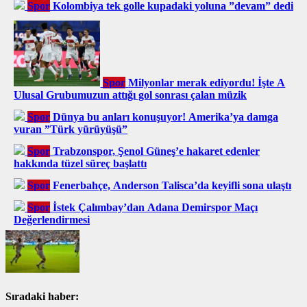
Spor
Kolombiya tek golle kupadaki yoluna ”devam” dedi
Spor
Milyonlar merak ediyordu! İşte A
Ulusal Grubumuzun attığı gol sonrası çalan müzik
Spor
Dünya bu anları konuşuyor! Amerika’ya damga
vuran ”Türk yürüyüşü”
Spor
Trabzonspor, Şenol Güneş’e hakaret edenler
hakkında tüzel süreç başlattı
Spor
Fenerbahçe, Anderson Talisca’da keyifli sona ulaştı
Spor
İstek Çalımbay’dan Adana Demirspor Maçı
Değerlendirmesi
Sıradaki haber: