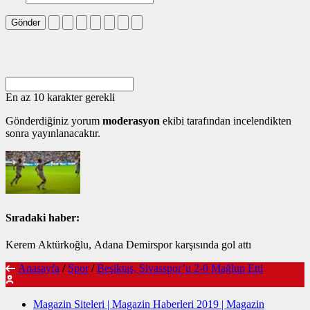
Gönder
En az 10 karakter gerekli
Gönderdiğiniz yorum
moderasyon
ekibi tarafından incelendikten
sonra yayınlanacaktır.
Sıradaki haber:
Kerem Aktürkoğlu, Adana Demirspor karşısında gol attı
Anasayfa
/
Spor
/
Beşiktaş, Sivasspor’u 2-0 Mağlup Etti
Magazin Siteleri | Magazin Haberleri 2019 | Magazin