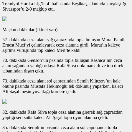
Trendyol Harika Lig’in 4. haftasında Beşiktaş, alanında karşılaştığı
Sivasspor’u 2-0 mağlup etti.
Maçtan dakikalar (İkinci yarı)
57. dakikada ceza alanı sağ çaprazında topla buluşan Murat Paluli,
Ernest Muçi’yi çalımlayarak ceza alanına girdi. Murat’ın kaleye
aşırtma vuruşunda top kaleci Mert’te kaldı.
70. dakikada Gedson’un pasında topla buluşan Rashica’nın ceza
alanı sağından yaptığı ortaya Rafa Silva dokunamadı ve top direk
tabanından dışarı çıktı.
73. dakikada ceza alanı sol çaprazından Semih Kılıçsoy’un kale
önüne pasında Mustafa Hekimoğlu tek dokunuş yaparken, kaleci
Ali Şaşal meşin yuvarlağı kornere çeldi.
82. dakikada Rafa Silva topla ceza alanına girerek sağ çaprazdan
yaptığı sert şutta kaleci Ali Şaşal topu oyun alanına çeldi.
85. dakikada Semih’in pasında ceza alanı sol çaprazında topla