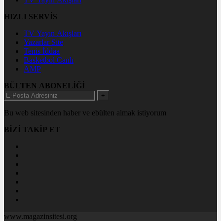
HIZLI SERVİS
TV Yayın Akışları
Yazarlar Site
Tenis İddaa
Basketbol Canlı
AMP
BÜLTEN ABONELİĞİ
+
Bu web sitesinden haber ve ebülten almak istiyorum
BİZİ TAKİP ET
www.magazinsitesi.org