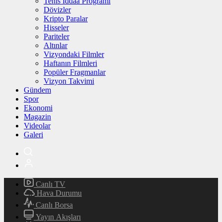
Tenis İddaa Programı
Dövizler
Kripto Paralar
Hisseler
Pariteler
Altınlar
Vizyondaki Filmler
Haftanın Filmleri
Popüler Fragmanlar
Vizyon Takvimi
Gündem
Spor
Ekonomi
Magazin
Videolar
Galeri
Canlı TV
Hava Durumu
Canlı Borsa
Yayın Akışları