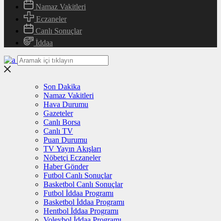
Namaz Vakitleri
Eczaneler
Canlı Sonuçlar
İddaa
Son Dakika
Namaz Vakitleri
Hava Durumu
Gazeteler
Canlı Borsa
Canlı TV
Puan Durumu
TV Yayın Akışları
Nöbetçi Eczaneler
Haber Gönder
Futbol Canlı Sonuçlar
Basketbol Canlı Sonuçlar
Futbol İddaa Programı
Basketbol İddaa Programı
Hentbol İddaa Programı
Voleybol İddaa Programı