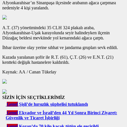
Afyonkarahisar’ın Sinanpaşa ilçesinde arabanın ağaca çarpması
nedeniyle 4 kişi yaralandı.
A.T. (37) yönetimindeki 35 CLH 324 plakalı araba,
Afyonkarahisar-Uşak karayolunda seyir halindeyken ilçenin
Düzağaç beldesi mevkiinde yol kenarındaki ağaca çarptı.
İhbar üzerine olay yerine sıhhat ve jandarma grupları sevk edildi.
Kazada yaralanan şoför ile R.T. (61), Ç.T. (26) ve E.N.T. (21)
kentteki değişik hastanelere kaldırıldı.
Kaynak: AA / Canan Tükelay
SİZİN İÇİN SEÇTİKLERİMİZ
Genel
Şişli’de hırsızlık şüphelisi tutuklandı
Genel
Ekvador ve İsrail’den 44 Yıl Sonra Birinci Ziyaret:
Güvenlik ve Ticaret İşbirliği
Genel
Kozan’da 70 kilo kaçak tütün ele geçirildi