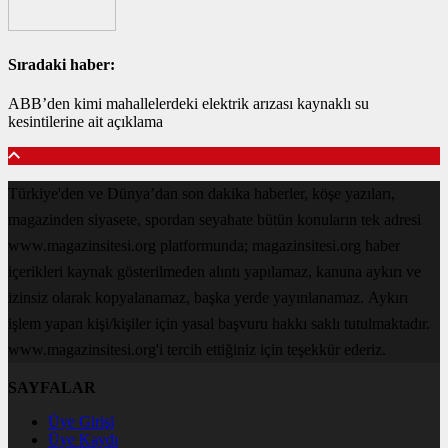
Sıradaki haber:
ABB’den kimi mahallelerdeki elektrik arızası kaynaklı su
kesintilerine ait açıklama
Türkiye'den ve Dünya’dan son dakika haberler, köşe yazıları,
magazinden siyasete, spordan seyahate bütün konuların tek adresi
www.magazinsitesi.org platformunda; magazinsitesi.org haber
içerikleri kaynak gösterilmeden alıntı yapılamaz, kanuna aykırı ve
izinsiz olarak kopyalanamaz, başka yerde yayınlanamaz. Aykırı
işlem yapan kişi/kişiler için yasal başvuru hakkı saklı tutulmaktadır.
www.magazinsitesi.org'i tercih ettiğiniz için teşekkür ederiz.
SAYFALAR
Üye Girişi
Üye Kaydı