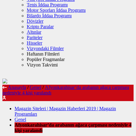
Tenis İddaa Programı
Motor Sporları İddaa Programı
Bilardo İddaa Programı
Dövizler
Kripto Paralar
Altınlar
Pariteler
Hisseler
Vizyondaki Filmler
Haftanın Filmleri
Popüler Fragmanlar
Vizyon Takvimi
Anasayfa
/
Genel
/
Afyonkarahisar’da arabanın ağaca çarpması
nedeniyle 4 kişi yaralandı
Magazin Siteleri | Magazin Haberleri 2019 | Magazin
Programları
Genel
Afyonkarahisar’da arabanın ağaca çarpması nedeniyle 4
kişi yaralandı