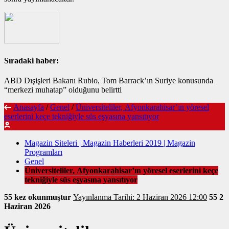
Sıradaki haber:
ABD Dışişleri Bakanı Rubio, Tom Barrack’ın Suriye konusunda
“merkezi muhatap” olduğunu belirtti
Anasayfa
/
Genel
/
Üniversiteliler, Afyonkarahisar’ın yöresel
eserlerini keçe tekniğiyle süs eşyasına yansıtıyor
Magazin Siteleri | Magazin Haberleri 2019 | Magazin
Programları
Genel
Üniversiteliler, Afyonkarahisar’ın yöresel eserlerini keçe
tekniğiyle süs eşyasına yansıtıyor
55 kez okunmuştur
Yayınlanma Tarihi: 2 Haziran 2026 12:00
55
2
Haziran 2026