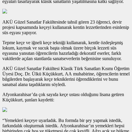
eşyaları tasarlayarak klâsik sanatların yaşatılmasına katkı sağlıyor.
AKÜ Güzel Sanatlar Fakültesinde tahsil gören 23 öğrenci, devir
projesi kapsamında keçeyi kullanarak kentin lezzetlerinden esinlenip
süs eşyası yapıyor.
Tepme keçe ve iğneli keçe tekniği kullanarak, kentle özdeşleşmiş
lokum, kaymak ve sucuk başta olmak üzere birçok lezzeti süs
eşyasına yansıtan öğrencilerin hazırladığı dekoratif eserler, farklı
vakitlerde açılan stantlarda sanatseverlerin beğenisine sunuluyor.
AKÜ Güzel Sanatlar Fakültesi Klasik Türk Sanatları Kısmı Öğretim
Üyesi Doç. Dr. Ülkü Küçükkurt, AA muhabirine, öğrencilerin temel
bilgilerden başlayarak keçe tekniklerini öğrendiklerini ve bunu
sanatsal alana taşıdıklarını söyledi.
Afyonkarahisar’da çok sayıda keçe ustası olduğunu lisana getiren
Küçükkurt, şunları kaydetti:
“Yemekleri keçeye uyarladık. Bu formda bir şey yapmak istedik,
farkındalık oluşturmak istedik. Afyonkarahisar’ın yemekleri hepsi
birbirinden çok hoş ve tüketmesi de çok keyifli. Ağzı açık ve bükme