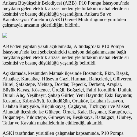
Ankara Büyükşehir Belediyesi (ABB), P10 Pompa İstasyonu’nda
meydana gelen elektrik arızası nedeniyle birtakım mahallelerde su
kesintisi ve basınç düşüklüğü yaşandığını, Ankara Su ve
Kanalizasyon Yönetimi (ASKİ) Genel Müdürlüğünce yürütülen
çalışmayla arızanın giderildiğini bildirdi.
ABB’den yapılan yazılı açıklamada, Altındağ’daki P10 Pompa
İstasyonu’nda kent şebekesindeki tansiyon dalgalanmasına bağlı
meydana gelen elektrik arızası nedeniyle birtakım mahallelerde su
kesintisi ve basınç düşüklüğü yaşandığı belirtildi.
Açıklamada, kesintiden Mamak ilçesinde Bostancık, Ekin, Başak,
Altıağaç, Karaağaç, Hüseyin Gazi, Harman, Bahçeleriçi, Gülveren,
Hürel, Şafaktepe, Mehtap, Dostlar, Tepecik, Derbent, Araplar,
Büyük Kayaş, Köstence, Üreğil, Boğaziçi, Fahri Korutürk, Dutluk,
Durali Alıç, Yeşilbayır, Şahap Gürler, Yeni Bayındır, Eski Bayındır,
Kusunlar, Kıbrısköyü, Kutludüğün, Ortaköy, Lalahan İstasyon,
Lalahan Karşıyaka, Küçükkayaş, Çağlayan, Tuzluçayır ve Misket,
Altındağ ilçesinde ise Gültepe, Örnek, Kale, Başpınar, Karapürçek,
Doğantepe, Yıldıztepe, Güneşevler, Beşikkaya, Battalgazi, Ulubey,
Tatlar ve Kavaklı mahallelerinin etkilendiği aktarıldı.
ASKİ tarafından yürütülen çalışmalar kapsamında, P10 Pompa