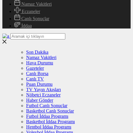
Namaz Vakitleri
Eczaneler
Canlı Sonuçlar
İddaa
Son Dakika
Namaz Vakitleri
Hava Durumu
Gazeteler
Canlı Borsa
Canlı TV
Puan Durumu
TV Yayın Akışları
Nöbetçi Eczaneler
Haber Gönder
Futbol Canlı Sonuçlar
Basketbol Canlı Sonuçlar
Futbol İddaa Programı
Basketbol İddaa Programı
Hentbol İddaa Programı
Voleybol İddaa Programı