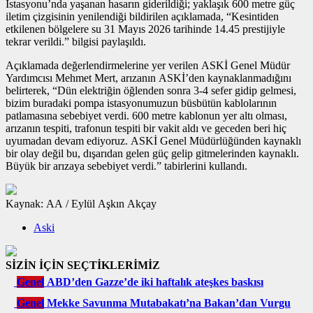
İstasyonu’nda yaşanan hasarın giderildiği; yaklaşık 600 metre güç
iletim çizgisinin yenilendiği bildirilen açıklamada, “Kesintiden
etkilenen bölgelere su 31 Mayıs 2026 tarihinde 14.45 prestijiyle
tekrar verildi.” bilgisi paylaşıldı.
Açıklamada değerlendirmelerine yer verilen ASKİ Genel Müdür
Yardımcısı Mehmet Mert, arızanın ASKİ’den kaynaklanmadığını
belirterek, “Dün elektriğin öğlenden sonra 3-4 sefer gidip gelmesi,
bizim buradaki pompa istasyonumuzun büsbütün kablolarının
patlamasına sebebiyet verdi. 600 metre kablonun yer altı olması,
arızanın tespiti, trafonun tespiti bir vakit aldı ve geceden beri hiç
uyumadan devam ediyoruz. ASKİ Genel Müdürlüğünden kaynaklı
bir olay değil bu, dışarıdan gelen güç gelip gitmelerinden kaynaklı.
Büyük bir arızaya sebebiyet verdi.” tabirlerini kullandı.
Kaynak: AA / Eylül Aşkın Akçay
Aski
SİZİN İÇİN SEÇTİKLERİMİZ
Genel
ABD’den Gazze’de iki haftalık ateşkes baskısı
Genel
Mekke Savunma Mutabakatı’na Bakan’dan Vurgu