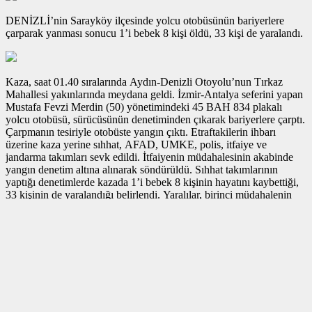
DENİZLİ’nin Sarayköy ilçesinde yolcu otobüsünün bariyerlere
çarparak yanması sonucu 1’i bebek 8 kişi öldü, 33 kişi de yaralandı.
Kaza, saat 01.40 sıralarında Aydın-Denizli Otoyolu’nun Tırkaz
Mahallesi yakınlarında meydana geldi. İzmir-Antalya seferini yapan
Mustafa Fevzi Merdin (50) yönetimindeki 45 BAH 834 plakalı
yolcu otobüsü, sürücüsünün denetiminden çıkarak bariyerlere çarptı.
Çarpmanın tesiriyle otobüste yangın çıktı. Etraftakilerin ihbarı
üzerine kaza yerine sıhhat, AFAD, UMKE, polis, itfaiye ve
jandarma takımları sevk edildi. İtfaiyenin müdahalesinin akabinde
yangın denetim altına alınarak söndürüldü. Sıhhat takımlarının
yaptığı denetimlerde kazada 1’i bebek 8 kişinin hayatını kaybettiği,
33 kişinin de yaralandığı belirlendi. Yaralılar, birinci müdahalenin
akabinde ambulanslarla kentteki hastanelere kaldırıldı. Grupların
bölgedeki çalışması sürüyor.
Kaynak: Demirören Haber Ajansı
SİZİN İÇİN SEÇTİKLERİMİZ