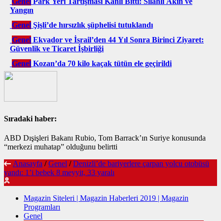
Genel
Park Yeri Tartışması Kanlı Bitti: Silahlı Akın ve
Yangın
Genel
Şişli’de hırsızlık şüphelisi tutuklandı
Genel
Ekvador ve İsrail’den 44 Yıl Sonra Birinci Ziyaret:
Güvenlik ve Ticaret İşbirliği
Genel
Kozan’da 70 kilo kaçak tütün ele geçirildi
Sıradaki haber:
ABD Dışişleri Bakanı Rubio, Tom Barrack’ın Suriye konusunda
“merkezi muhatap” olduğunu belirtti
Anasayfa
/
Genel
/
Denizli’de bariyerlere çarpan yolcu otobüsü
yandı: 1’i bebek 8 meyyit, 33 yaralı
Magazin Siteleri | Magazin Haberleri 2019 | Magazin
Programları
Genel