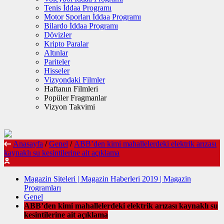
Tenis İddaa Programı
Motor Sporları İddaa Programı
Bilardo İddaa Programı
Dövizler
Kripto Paralar
Altınlar
Pariteler
Hisseler
Vizyondaki Filmler
Haftanın Filmleri
Popüler Fragmanlar
Vizyon Takvimi
Anasayfa
/
Genel
/
ABB’den kimi mahallelerdeki elektrik arızası
kaynaklı su kesintilerine ait açıklama
Magazin Siteleri | Magazin Haberleri 2019 | Magazin
Programları
Genel
ABB’den kimi mahallelerdeki elektrik arızası kaynaklı su
kesintilerine ait açıklama