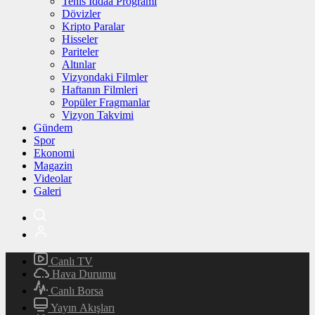
Tenis İddaa Programı
Dövizler
Kripto Paralar
Hisseler
Pariteler
Altınlar
Vizyondaki Filmler
Haftanın Filmleri
Popüler Fragmanlar
Vizyon Takvimi
Gündem
Spor
Ekonomi
Magazin
Videolar
Galeri
Canlı TV
Hava Durumu
Canlı Borsa
Yayın Akışları