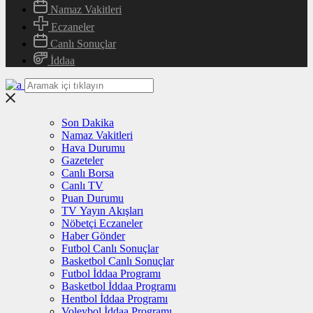
Namaz Vakitleri
Eczaneler
Canlı Sonuçlar
İddaa
Son Dakika
Namaz Vakitleri
Hava Durumu
Gazeteler
Canlı Borsa
Canlı TV
Puan Durumu
TV Yayın Akışları
Nöbetçi Eczaneler
Haber Gönder
Futbol Canlı Sonuçlar
Basketbol Canlı Sonuçlar
Futbol İddaa Programı
Basketbol İddaa Programı
Hentbol İddaa Programı
Voleybol İddaa Programı