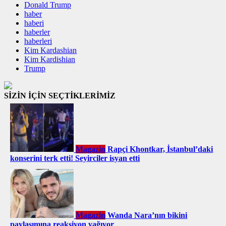
Donald Trump
haber
haberi
haberler
haberleri
Kim Kardashian
Kim Kardishian
Trump
SİZİN İÇİN SEÇTİKLERİMİZ
Magazin
Rapçi Khontkar, İstanbul’daki
konserini terk etti! Seyirciler isyan etti
Magazin
Wanda Nara’nın bikini
paylaşımına reaksiyon yağıyor