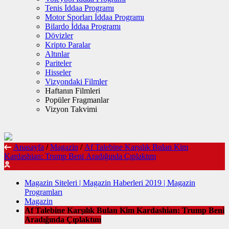
Tenis İddaa Programı
Motor Sporları İddaa Programı
Bilardo İddaa Programı
Dövizler
Kripto Paralar
Altınlar
Pariteler
Hisseler
Vizyondaki Filmler
Haftanın Filmleri
Popüler Fragmanlar
Vizyon Takvimi
Anasayfa
/
Magazin
/
Af Talebine Karşılık Bulan Kim
Kardashian: Trump Beni Aradığında Çıplaktım
Magazin Siteleri | Magazin Haberleri 2019 | Magazin
Programları
Magazin
Af Talebine Karşılık Bulan Kim Kardashian: Trump Beni
Aradığında Çıplaktım