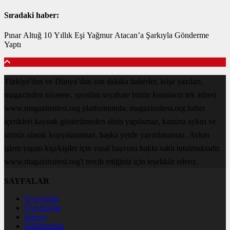
Sıradaki haber:
Pınar Altuğ 10 Yıllık Eşi Yağmur Atacan’a Şarkıyla Gönderme
Yaptı
Türkiye'den ve Dünya’dan son dakika haberler, köşe yazıları,
magazinden siyasete, spordan seyahate bütün konuların tek adresi
www.magazinsitesi.org platformunda; magazinsitesi.org haber
içerikleri kaynak gösterilmeden alıntı yapılamaz, kanuna aykırı ve
izinsiz olarak kopyalanamaz, başka yerde yayınlanamaz. Aykırı
işlem yapan kişi/kişiler için yasal başvuru hakkı saklı tutulmaktadır.
www.magazinsitesi.org'i tercih ettiğiniz için teşekkür ederiz.
SAYFALAR
Üye Girişi
Üye Kaydı
Künye
Hakkımızda