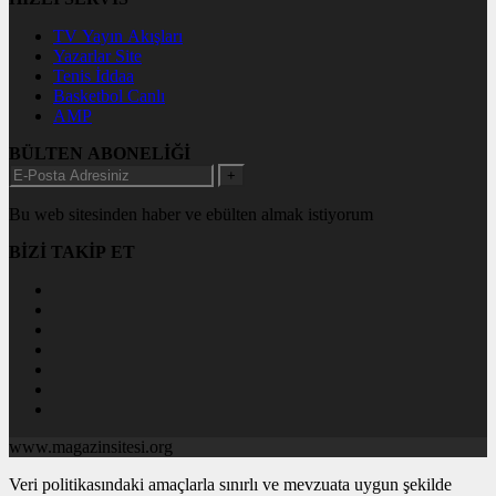
TV Yayın Akışları
Yazarlar Site
Tenis İddaa
Basketbol Canlı
AMP
BÜLTEN ABONELİĞİ
+
Bu web sitesinden haber ve ebülten almak istiyorum
BİZİ TAKİP ET
www.magazinsitesi.org
Veri politikasındaki amaçlarla sınırlı ve mevzuata uygun şekilde