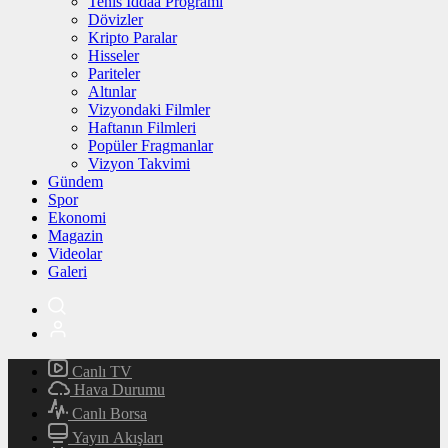
Tenis İddaa Programı
Dövizler
Kripto Paralar
Hisseler
Pariteler
Altınlar
Vizyondaki Filmler
Haftanın Filmleri
Popüler Fragmanlar
Vizyon Takvimi
Gündem
Spor
Ekonomi
Magazin
Videolar
Galeri
Canlı TV
Hava Durumu
Canlı Borsa
Yayın Akışları