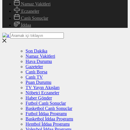
Namaz Vakitleri
Eczaneler
Canlı Sonuçlar
İddaa
Son Dakika
Namaz Vakitleri
Hava Durumu
Gazeteler
Canlı Borsa
Canlı TV
Puan Durumu
TV Yayın Akışları
Nöbetçi Eczaneler
Haber Gönder
Futbol Canlı Sonuçlar
Basketbol Canlı Sonuçlar
Futbol İddaa Programı
Basketbol İddaa Programı
Hentbol İddaa Programı
Voleybol İddaa Programı