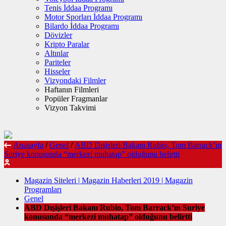
Tenis İddaa Programı
Motor Sporları İddaa Programı
Bilardo İddaa Programı
Dövizler
Kripto Paralar
Altınlar
Pariteler
Hisseler
Vizyondaki Filmler
Haftanın Filmleri
Popüler Fragmanlar
Vizyon Takvimi
Anasayfa
/
Genel
/
ABD Dışişleri Bakanı Rubio, Tom Barrack’ın
Suriye konusunda “merkezi muhatap” olduğunu belirtti
Magazin Siteleri | Magazin Haberleri 2019 | Magazin
Programları
Genel
ABD Dışişleri Bakanı Rubio, Tom Barrack’ın Suriye
konusunda “merkezi muhatap” olduğunu belirtti