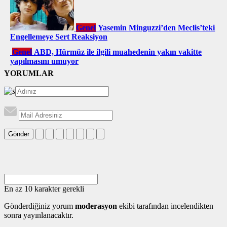
Genel
Yasemin Minguzzi’den Meclis’teki
Engellemeye Sert Reaksiyon
Genel
ABD, Hürmüz ile ilgili muahedenin yakın vakitte
yapılmasını umuyor
YORUMLAR
Gönder
En az 10 karakter gerekli
Gönderdiğiniz yorum
moderasyon
ekibi tarafından incelendikten
sonra yayınlanacaktır.