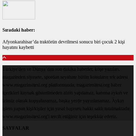
Sıradaki haber:
Afyonkarahisar’da traktörün devrilmesi sonucu biri çocuk 2 kişi
hayatını kaybetti
Türkiye'den ve Dünya’dan son dakika haberler, köşe yazıları,
magazinden siyasete, spordan seyahate bütün konuların tek adresi
www.magazinsitesi.org platformunda; magazinsitesi.org haber
içerikleri kaynak gösterilmeden alıntı yapılamaz, kanuna aykırı ve
izinsiz olarak kopyalanamaz, başka yerde yayınlanamaz. Aykırı
işlem yapan kişi/kişiler için yasal başvuru hakkı saklı tutulmaktadır.
www.magazinsitesi.org'i tercih ettiğiniz için teşekkür ederiz.
SAYFALAR