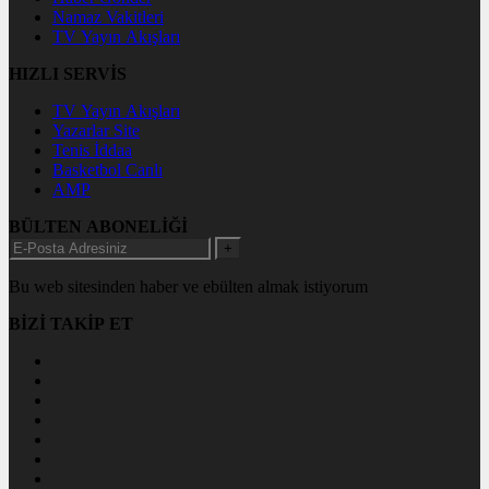
Namaz Vakitleri
TV Yayın Akışları
HIZLI SERVİS
TV Yayın Akışları
Yazarlar Site
Tenis İddaa
Basketbol Canlı
AMP
BÜLTEN ABONELİĞİ
+
Bu web sitesinden haber ve ebülten almak istiyorum
BİZİ TAKİP ET