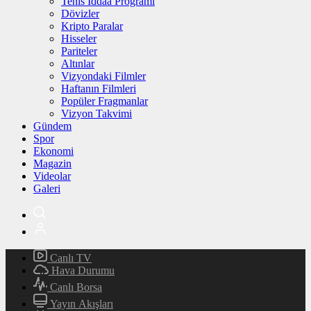
Tenis İddaa Programı
Dövizler
Kripto Paralar
Hisseler
Pariteler
Altınlar
Vizyondaki Filmler
Haftanın Filmleri
Popüler Fragmanlar
Vizyon Takvimi
Gündem
Spor
Ekonomi
Magazin
Videolar
Galeri
Canlı TV
Hava Durumu
Canlı Borsa
Yayın Akışları