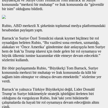
Büyükelçisi ve Suriye Özel Temsilcisi Tom Barrack’ın Suriye
konusunda “merkezi bir muhatap” ve Irak konusunda da “güvenilir
bir isim” olduğunu bildirdi.
Rubio, ABD merkezli X şirketinin toplumsal medya platformundaki
hesabından paylaşım yaptı.
Barrack’ın Suriye Özel Temsilcisi olarak kıymet biçilmez bir rol
oynadığını belirten Rubio, “Bu vazifesi sona ererken, uzmanlığı,
alakaları ve ‘Önce Amerika’ gündemine dair anlayışıyla hem Suriye
hem de Irak’ta Trump idaresi için önde gelen bir rol oynamaya ve
büyük ülkemiz ismine kazanımlar elde etmeye devam edecektir.”
sözlerini kullandı.
Bir öbür paylaşımında Rubio, “Büyükelçi Tom Barrack, Suriye
konusunda merkezi bir muhatap ve Irak konusunda da kilit bir
sağlam isim olmuştur ve olmaya devam etmektedir.” sözlerine yer
verdi.
Barrack’ın yalnızca Türkiye Büyükelçisi değil, Lider Donald
Trump’ın Suriye hükümetiyle stratejik işbirliğini ilerleten biri
olduğunu da vurgulayan Rubio, Irak’taki yeni hükümetle
çalışmalarda da hayati bir rol oynamaya devam edeceğinin altını
çizdi.