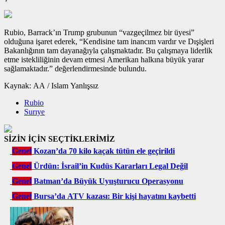
Rubio, Barrack’ın Trump grubunun “vazgeçilmez bir üyesi”
olduğuna işaret ederek, “Kendisine tam inancım vardır ve Dışişleri
Bakanlığının tam dayanağıyla çalışmaktadır. Bu çalışmaya liderlik
etme istekliliğinin devam etmesi Amerikan halkına büyük yarar
sağlamaktadır.” değerlendirmesinde bulundu.
Kaynak: AA / Islam Yanlışsız
Rubio
Surıye
SİZİN İÇİN SEÇTİKLERİMİZ
Genel
Kozan’da 70 kilo kaçak tütün ele geçirildi
Genel
Ürdün: İsrail’in Kudüs Kararları Legal Değil
Genel
Batman’da Büyük Uyuşturucu Operasyonu
Genel
Bursa’da ATV kazası: Bir kişi hayatını kaybetti