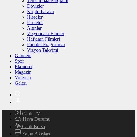
Tenis İddaa Programı
Dövizler
Kripto Paralar
Hisseler
Pariteler
Altınlar
Vizyondaki Filmler
Haftanın Filmleri
Popüler Fragmanlar
Vizyon Takvimi
Gündem
Spor
Ekonomi
Magazin
Videolar
Galeri
Canlı TV
Hava Durumu
Canlı Borsa
Yayın Akışları