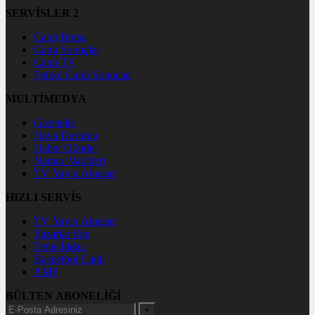
SERVİSLER 2
Canlı Borsa
Canlı Sonuçlar
Canlı TV
Futbol Canlı Sonuçlar
MULTİMEDYA
Gazeteler
Hava Durumu
Haber Gönder
Namaz Vakitleri
TV Yayın Akışları
HIZLI SERVİS
TV Yayın Akışları
Yazarlar Site
Tenis İddaa
Basketbol Canlı
AMP
BÜLTEN ABONELİĞİ
+