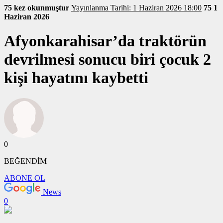
75 kez okunmuştur
Yayınlanma Tarihi: 1 Haziran 2026 18:00
75
1
Haziran 2026
Afyonkarahisar’da traktörün
devrilmesi sonucu biri çocuk 2
kişi hayatını kaybetti
0
BEĞENDİM
ABONE OL
News
0