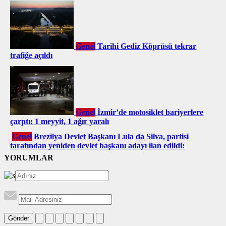
Genel
Tarihi Gediz Köprüsü tekrar
trafiğe açıldı
Genel
İzmir’de motosiklet bariyerlere
çarptı: 1 meyyit, 1 ağır yaralı
Genel
Brezilya Devlet Başkanı Lula da Silva, partisi
tarafından yeniden devlet başkanı adayı ilan edildi:
YORUMLAR
Gönder