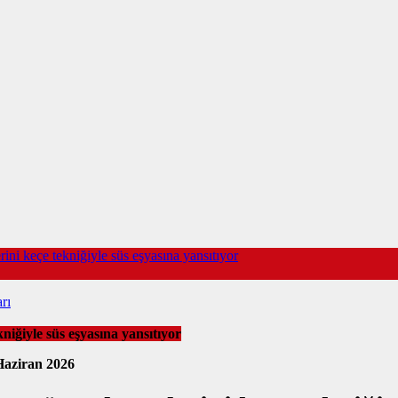
rini keçe tekniğiyle süs eşyasına yansıtıyor
rı
kniğiyle süs eşyasına yansıtıyor
Haziran 2026