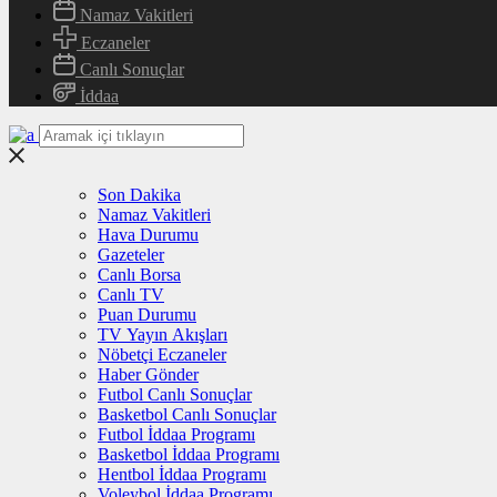
Namaz Vakitleri
Eczaneler
Canlı Sonuçlar
İddaa
Son Dakika
Namaz Vakitleri
Hava Durumu
Gazeteler
Canlı Borsa
Canlı TV
Puan Durumu
TV Yayın Akışları
Nöbetçi Eczaneler
Haber Gönder
Futbol Canlı Sonuçlar
Basketbol Canlı Sonuçlar
Futbol İddaa Programı
Basketbol İddaa Programı
Hentbol İddaa Programı
Voleybol İddaa Programı