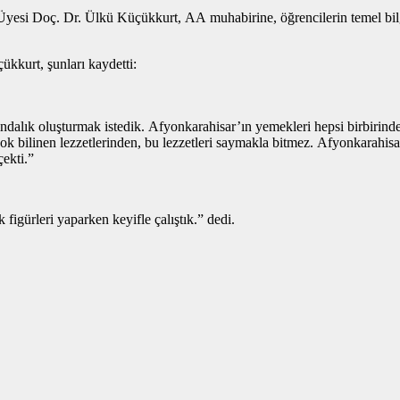
esi Doç. Dr. Ülkü Küçükkurt, AA muhabirine, öğrencilerin temel bilgil
kkurt, şunları kaydetti:
ndalık oluşturmak istedik. Afyonkarahisar’ın yemekleri hepsi birbirind
ok bilinen lezzetlerinden, bu lezzetleri saymakla bitmez. Afyonkarahis
ekti.”
figürleri yaparken keyifle çalıştık.” dedi.