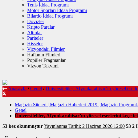
Tenis İddaa Programı
Motor Sporları İddaa Programı
Bilardo İddaa Programı
Dövizler
Kripto Paralar
Altınlar
Pariteler
Hisseler
Vizyondaki Filmler
Haftanın Filmleri
Popüler Fragmanlar
Vizyon Takvimi
Anasayfa
/
Genel
/
Üniversiteliler, Afyonkarahisar’ın yöresel eserle
Magazin Siteleri | Magazin Haberleri 2019 | Magazin Programla
Genel
Üniversiteliler, Afyonkarahisar’ın yöresel eserlerini keçe te
53 kez okunmuştur
Yayınlanma Tarihi: 2 Haziran 2026 12:00
53
2 