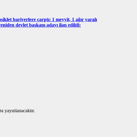
iklet bariyerlere çarptı: 1 meyyit, 1 ağır yaralı
eniden devlet başkanı adayı ilan edildi:
ra yayınlanacaktır.