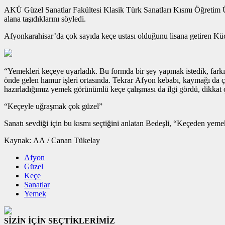
AKÜ Güzel Sanatlar Fakültesi Klasik Türk Sanatları Kısmı Öğretim Üy
alana taşıdıklarını söyledi.
Afyonkarahisar’da çok sayıda keçe ustası olduğunu lisana getiren Küçü
“Yemekleri keçeye uyarladık. Bu formda bir şey yapmak istedik, farkı
önde gelen hamur işleri ortasında. Tekrar Afyon kebabı, kaymağı da ç
hazırladığımız yemek görünümlü keçe çalışması da ilgi gördü, dikkat ç
“Keçeyle uğraşmak çok güzel”
Sanatı sevdiği için bu kısmı seçtiğini anlatan Bedeşli, “Keçeden yemek 
Kaynak: AA / Canan Tükelay
Afyon
Güzel
Keçe
Sanatlar
Yemek
SİZİN İÇİN SEÇTİKLERİMİZ