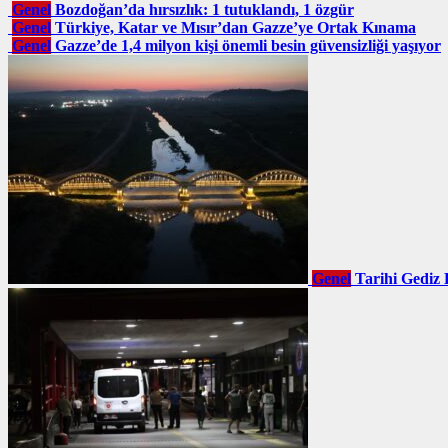
Genel
Bozdoğan’da hırsızlık: 1 tutuklandı, 1 özgür
Genel
Türkiye, Katar ve Mısır’dan Gazze’ye Ortak Kınama
Genel
Gazze’de 1,4 milyon kişi önemli besin güvensizliği yaşıyor
Genel
Tarihi Gediz 