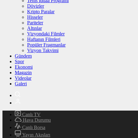
Tenis İddaa Programı
Dövizler
Kripto Paralar
Hisseler
Pariteler
Altınlar
Vizyondaki Filmler
Haftanın Filmleri
Popüler Fragmanlar
Vizyon Takvimi
Gündem
Spor
Ekonomi
Magazin
Videolar
Galeri
Canlı TV
Hava Durumu
Canlı Borsa
Yayın Akışları