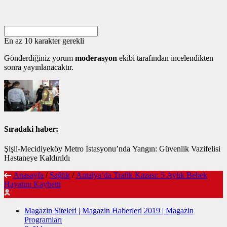
En az 10 karakter gerekli
Gönderdiğiniz yorum
moderasyon
ekibi tarafından incelendikten
sonra yayınlanacaktır.
Sıradaki haber:
Şişli-Mecidiyeköy Metro İstasyonu’nda Yangın: Güvenlik Vazifelisi
Hastaneye Kaldırıldı
Anasayfa
/
Sağlık
/
Antalya’da Trafik Kazası: 5 Aylık Bebek
Hayatını Kaybetti
Magazin Siteleri | Magazin Haberleri 2019 | Magazin
Programları