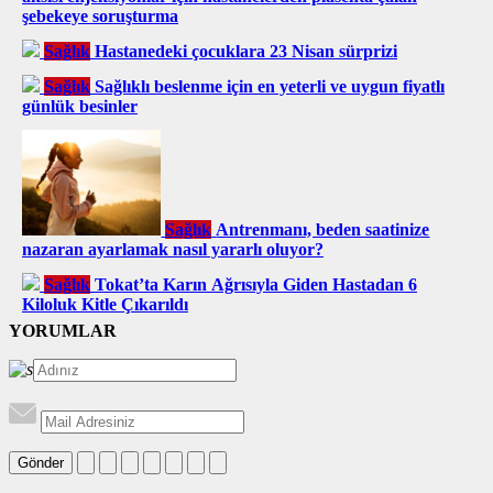
şebekeye soruşturma
Sağlık
Hastanedeki çocuklara 23 Nisan sürprizi
Sağlık
Sağlıklı beslenme için en yeterli ve uygun fiyatlı
günlük besinler
Sağlık
Antrenmanı, beden saatinize
nazaran ayarlamak nasıl yararlı oluyor?
Sağlık
Tokat’ta Karın Ağrısıyla Giden Hastadan 6
Kiloluk Kitle Çıkarıldı
YORUMLAR
Gönder