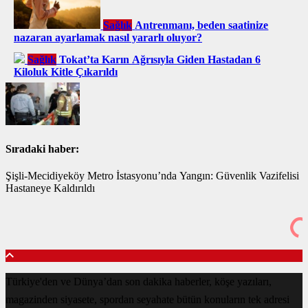
Sağlık
Antrenmanı, beden saatinize
nazaran ayarlamak nasıl yararlı oluyor?
Sağlık
Tokat’ta Karın Ağrısıyla Giden Hastadan 6
Kiloluk Kitle Çıkarıldı
Sıradaki haber:
Şişli-Mecidiyeköy Metro İstasyonu’nda Yangın: Güvenlik Vazifelisi
Hastaneye Kaldırıldı
Türkiye'den ve Dünya’dan son dakika haberler, köşe yazıları,
magazinden siyasete, spordan seyahate bütün konuların tek adresi