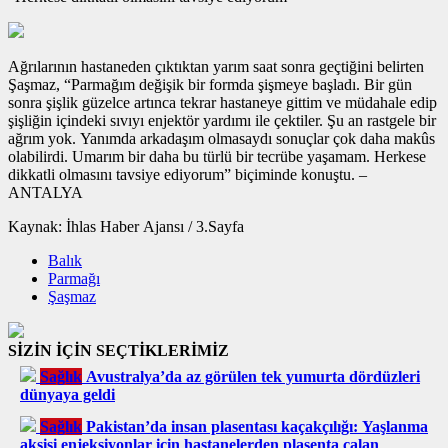
Ağrılarının hastaneden çıktıktan yarım saat sonra geçtiğini belirten
Şaşmaz, “Parmağım değişik bir formda şişmeye başladı. Bir gün
sonra şişlik güzelce artınca tekrar hastaneye gittim ve müdahale edip
şişliğin içindeki sıvıyı enjektör yardımı ile çektiler. Şu an rastgele bir
ağrım yok. Yanımda arkadaşım olmasaydı sonuçlar çok daha makûs
olabilirdi. Umarım bir daha bu türlü bir tecrübe yaşamam. Herkese
dikkatli olmasını tavsiye ediyorum” biçiminde konuştu. –
ANTALYA
Kaynak: İhlas Haber Ajansı / 3.Sayfa
Balık
Parmağı
Şaşmaz
SİZİN İÇİN SEÇTİKLERİMİZ
Sağlık
Avustralya’da az görülen tek yumurta dördüzleri
dünyaya geldi
Sağlık
Pakistan’da insan plasentası kaçakçılığı: Yaşlanma
aksisi enjeksiyonlar için hastanelerden plasenta çalan