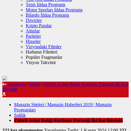
Tenis İddaa Programı
Motor Sporları İddaa Programı
Bilardo İddaa Programı
Dövizler
Kripto Paralar
Altınlar
Pariteler
Hisseler
Vizyondaki Filmler
Haftanın Filmleri
Popüler Fragmanlar
Vizyon Takvimi
Anasayfa
/
Sağlık
/
Zehirli Aslan Balığı Kurbanı: Parmağı İki Kat
Büyüdü
Magazin Siteleri | Magazin Haberleri 2019 | Magazin
Programları
Sağlık
Zehirli Aslan Balığı Kurbanı: Parmağı İki Kat Büyüdü
222 kez okunmuştur
Yayınlanma Tarihi: 1 Kasım 2024 12:00
222