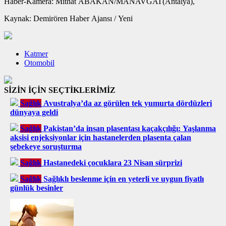
Haber-Kamera: Mithat ABAKAN/MANAVGAT(Antalya),
Kaynak: Demirören Haber Ajansı / Yeni
Katmer
Otomobil
SİZİN İÇİN SEÇTİKLERİMİZ
Sağlık
Avustralya’da az görülen tek yumurta dördüzleri
dünyaya geldi
Sağlık
Pakistan’da insan plasentası kaçakçılığı: Yaşlanma
aksisi enjeksiyonlar için hastanelerden plasenta çalan
şebekeye soruşturma
Sağlık
Hastanedeki çocuklara 23 Nisan sürprizi
Sağlık
Sağlıklı beslenme için en yeterli ve uygun fiyatlı
günlük besinler