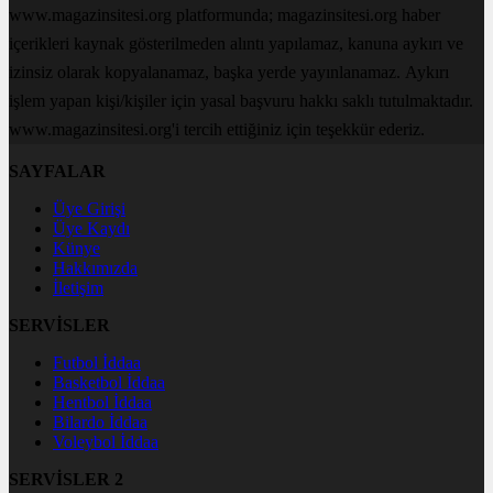
www.magazinsitesi.org platformunda; magazinsitesi.org haber
içerikleri kaynak gösterilmeden alıntı yapılamaz, kanuna aykırı ve
izinsiz olarak kopyalanamaz, başka yerde yayınlanamaz. Aykırı
işlem yapan kişi/kişiler için yasal başvuru hakkı saklı tutulmaktadır.
www.magazinsitesi.org'i tercih ettiğiniz için teşekkür ederiz.
SAYFALAR
Üye Girişi
Üye Kaydı
Künye
Hakkımızda
İletişim
SERVİSLER
Futbol İddaa
Basketbol İddaa
Hentbol İddaa
Bilardo İddaa
Voleybol İddaa
SERVİSLER 2