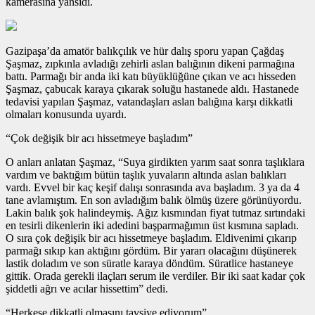
kamerasına yansıdı.
Gazipaşa’da amatör balıkçılık ve hür dalış sporu yapan Çağdaş
Şaşmaz, zıpkınla avladığı zehirli aslan balığının dikeni parmağına
battı. Parmağı bir anda iki katı büyüklüğüne çıkan ve acı hisseden
Şaşmaz, çabucak karaya çıkarak soluğu hastanede aldı. Hastanede
tedavisi yapılan Şaşmaz, vatandaşları aslan balığına karşı dikkatli
olmaları konusunda uyardı.
“Çok değişik bir acı hissetmeye başladım”
O anları anlatan Şaşmaz, “Suya girdikten yarım saat sonra taşlıklara
vardım ve baktığım bütün taşlık yuvaların altında aslan balıkları
vardı. Evvel bir kaç keşif dalışı sonrasında ava başladım. 3 ya da 4
tane avlamıştım. En son avladığım balık ölmüş üzere görünüyordu.
Lakin balık şok halindeymiş. Ağız kısmından fiyat tutmaz sırtındaki
en tesirli dikenlerin iki adedini başparmağımın üst kısmına sapladı.
O sıra çok değişik bir acı hissetmeye başladım. Eldivenimi çıkarıp
parmağı sıkıp kan aktığını gördüm. Bir yararı olacağını düşünerek
lastik doladım ve son süratle karaya döndüm. Süratlice hastaneye
gittik. Orada gerekli ilaçları serum ile verdiler. Bir iki saat kadar çok
şiddetli ağrı ve acılar hissettim” dedi.
“Herkese dikkatli olmasını tavsiye ediyorum”