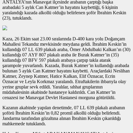
ANTALYA’nın Manavgat ilçesinde arabanın çarptığı başka
arabadaki 5 aylık Can Katmer’in hayatını kaybettiği, 6 kişinin
yaralandığı kazada alkollü olduğu belirlenen şoför İbrahim Keskin
(23), tutuklandı.
Kaza, 26 Ekim saat 23.00 sıralarında D-400 kara yolu Doğançam
Mahallesi Tekandız mevkisinde meydana geldi. İbrahim Keskin’in
kullandığı 07 LL 639 plakalı araba, Ömer Abdulbaki Kalkan’ın (30)
kullandığı 07 AYF 807 plakalı araba ile Burak Katmer’in (35)
kullandığı 07 BFV 597 plakalı arabaya çarpıp takla atarak
şarampole yuvarlandı. Kazada, Burak Katmer’in kullandığı arabada
bulunan 5 aylık Can Katmer hayatını kaybetti. Araçlardaki Neslihan
Katmer, Zeynep Katmer, Hatice Kalkan, Elif Öznacar, Ecrin
Öznacar ve Leyla Korkmaz yaralandı. Etraftakilerin ihbarıyla olay
yerine gruplar sevk edildi. Yaralılar, sıhhat gruplarının
müdahalesinin akabinde hastaneye kaldırıldı. Can Katmer’in
cenazesi ise Manavgat Devlet Hastanesi morguna götürüldü.
Kazanın akabinde yapılan denetimde, 07 LL 639 plakalı arabanın
şoförü İbrahim Keskin’in 0,82 promil alkollü olduğu belirlendi.
Jandarma tarafından gözaltına alınan İbrahim Keskin çıkarıldığı
mahkemede tutuklandı.