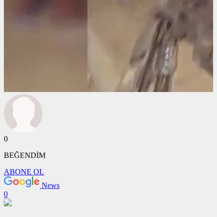
0
BEĞENDİM
ABONE OL
News
0